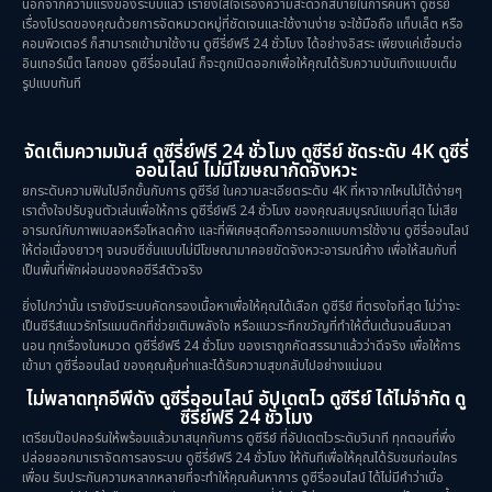
นอกจากความแรงของระบบแล้ว เรายังใส่ใจเรื่องความสะดวกสบายในการค้นหา ดูซีรีย์
เรื่องโปรดของคุณด้วยการจัดหมวดหมู่ที่ชัดเจนและใช้งานง่าย จะใช้มือถือ แท็บเล็ต หรือ
คอมพิวเตอร์ ก็สามารถเข้ามาใช้งาน ดูซีรี่ย์ฟรี 24 ชั่วโมง ได้อย่างอิสระ เพียงแค่เชื่อมต่อ
อินเทอร์เน็ต โลกของ ดูซีรี่ออนไลน์ ก็จะถูกเปิดออกเพื่อให้คุณได้รับความบันเทิงแบบเต็ม
รูปแบบทันที
จัดเต็มความมันส์ ดูซีรี่ย์ฟรี 24 ชั่วโมง ดูซีรีย์ ชัดระดับ 4K ดูซีรี่
ออนไลน์ ไม่มีโฆษณากัดจังหวะ
ยกระดับความฟินไปอีกขั้นกับการ ดูซีรีย์ ในความละเอียดระดับ 4K ที่หาจากไหนไม่ได้ง่ายๆ
เราตั้งใจปรับจูนตัวเล่นเพื่อให้การ ดูซีรี่ย์ฟรี 24 ชั่วโมง ของคุณสมบูรณ์แบบที่สุด ไม่เสีย
อารมณ์กับภาพเบลอหรือโหลดค้าง และที่พิเศษสุดคือการออกแบบการใช้งาน ดูซีรี่ออนไลน์
ให้ต่อเนื่องยาวๆ จนจบซีซั่นแบบไม่มีโฆษณามาคอยขัดจังหวะอารมณ์ค้าง เพื่อให้สมกับที่
เป็นพื้นที่พักผ่อนของคอซีรีส์ตัวจริง
ยิ่งไปกว่านั้น เรายังมีระบบคัดกรองเนื้อหาเพื่อให้คุณได้เลือก ดูซีรีย์ ที่ตรงใจที่สุด ไม่ว่าจะ
เป็นซีรีส์แนวรักโรแมนติกที่ช่วยเติมพลังใจ หรือแนวระทึกขวัญที่ทำให้ตื่นเต้นจนลืมเวลา
นอน ทุกเรื่องในหมวด ดูซีรี่ย์ฟรี 24 ชั่วโมง ของเราถูกคัดสรรมาแล้วว่าดีจริง เพื่อให้การ
เข้ามา ดูซีรี่ออนไลน์ ของคุณคุ้มค่าและได้รับความสุขกลับไปอย่างแน่นอน
ไม่พลาดทุกอีพีดัง ดูซีรี่ออนไลน์ อัปเดตไว ดูซีรีย์ ได้ไม่จำกัด ดู
ซีรี่ย์ฟรี 24 ชั่วโมง
เตรียมป๊อปคอร์นให้พร้อมแล้วมาสนุกกับการ ดูซีรีย์ ที่อัปเดตไวระดับวินาที ทุกตอนที่พึ่ง
ปล่อยออกมาเราจัดการลงระบบ ดูซีรี่ย์ฟรี 24 ชั่วโมง ให้ทันทีเพื่อให้คุณได้รับชมก่อนใคร
เพื่อน รับประกันความหลากหลายที่จะทำให้คุณค้นหาการ ดูซีรี่ออนไลน์ ได้ไม่มีคำว่าเบื่อ