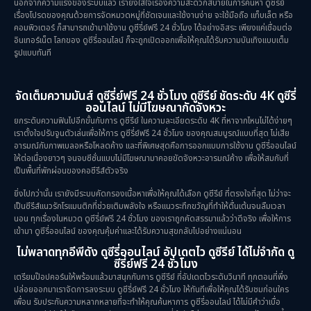
นอกจากความแรงของระบบแล้ว เรายังใส่ใจเรื่องความสะดวกสบายในการค้นหา ดูซีรีย์
เรื่องโปรดของคุณด้วยการจัดหมวดหมู่ที่ชัดเจนและใช้งานง่าย จะใช้มือถือ แท็บเล็ต หรือ
คอมพิวเตอร์ ก็สามารถเข้ามาใช้งาน ดูซีรี่ย์ฟรี 24 ชั่วโมง ได้อย่างอิสระ เพียงแค่เชื่อมต่อ
อินเทอร์เน็ต โลกของ ดูซีรี่ออนไลน์ ก็จะถูกเปิดออกเพื่อให้คุณได้รับความบันเทิงแบบเต็ม
รูปแบบทันที
จัดเต็มความมันส์ ดูซีรี่ย์ฟรี 24 ชั่วโมง ดูซีรีย์ ชัดระดับ 4K ดูซีรี่
ออนไลน์ ไม่มีโฆษณากัดจังหวะ
ยกระดับความฟินไปอีกขั้นกับการ ดูซีรีย์ ในความละเอียดระดับ 4K ที่หาจากไหนไม่ได้ง่ายๆ
เราตั้งใจปรับจูนตัวเล่นเพื่อให้การ ดูซีรี่ย์ฟรี 24 ชั่วโมง ของคุณสมบูรณ์แบบที่สุด ไม่เสีย
อารมณ์กับภาพเบลอหรือโหลดค้าง และที่พิเศษสุดคือการออกแบบการใช้งาน ดูซีรี่ออนไลน์
ให้ต่อเนื่องยาวๆ จนจบซีซั่นแบบไม่มีโฆษณามาคอยขัดจังหวะอารมณ์ค้าง เพื่อให้สมกับที่
เป็นพื้นที่พักผ่อนของคอซีรีส์ตัวจริง
ยิ่งไปกว่านั้น เรายังมีระบบคัดกรองเนื้อหาเพื่อให้คุณได้เลือก ดูซีรีย์ ที่ตรงใจที่สุด ไม่ว่าจะ
เป็นซีรีส์แนวรักโรแมนติกที่ช่วยเติมพลังใจ หรือแนวระทึกขวัญที่ทำให้ตื่นเต้นจนลืมเวลา
นอน ทุกเรื่องในหมวด ดูซีรี่ย์ฟรี 24 ชั่วโมง ของเราถูกคัดสรรมาแล้วว่าดีจริง เพื่อให้การ
เข้ามา ดูซีรี่ออนไลน์ ของคุณคุ้มค่าและได้รับความสุขกลับไปอย่างแน่นอน
ไม่พลาดทุกอีพีดัง ดูซีรี่ออนไลน์ อัปเดตไว ดูซีรีย์ ได้ไม่จำกัด ดู
ซีรี่ย์ฟรี 24 ชั่วโมง
เตรียมป๊อปคอร์นให้พร้อมแล้วมาสนุกกับการ ดูซีรีย์ ที่อัปเดตไวระดับวินาที ทุกตอนที่พึ่ง
ปล่อยออกมาเราจัดการลงระบบ ดูซีรี่ย์ฟรี 24 ชั่วโมง ให้ทันทีเพื่อให้คุณได้รับชมก่อนใคร
เพื่อน รับประกันความหลากหลายที่จะทำให้คุณค้นหาการ ดูซีรี่ออนไลน์ ได้ไม่มีคำว่าเบื่อ