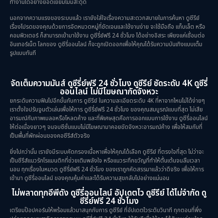
ทำงานได้อย่างยอดเยี่ยมไม่มีสะดุด
นอกจากความแรงของระบบแล้ว เรายังใส่ใจเรื่องความสะดวกสบายในการค้นหา ดูซีรีย์
เรื่องโปรดของคุณด้วยการจัดหมวดหมู่ที่ชัดเจนและใช้งานง่าย จะใช้มือถือ แท็บเล็ต หรือ
คอมพิวเตอร์ ก็สามารถเข้ามาใช้งาน ดูซีรี่ย์ฟรี 24 ชั่วโมง ได้อย่างอิสระ เพียงแค่เชื่อมต่อ
อินเทอร์เน็ต โลกของ ดูซีรี่ออนไลน์ ก็จะถูกเปิดออกเพื่อให้คุณได้รับความบันเทิงแบบเต็ม
รูปแบบทันที
จัดเต็มความมันส์ ดูซีรี่ย์ฟรี 24 ชั่วโมง ดูซีรีย์ ชัดระดับ 4K ดูซีรี่
ออนไลน์ ไม่มีโฆษณากัดจังหวะ
ยกระดับความฟินไปอีกขั้นกับการ ดูซีรีย์ ในความละเอียดระดับ 4K ที่หาจากไหนไม่ได้ง่ายๆ
เราตั้งใจปรับจูนตัวเล่นเพื่อให้การ ดูซีรี่ย์ฟรี 24 ชั่วโมง ของคุณสมบูรณ์แบบที่สุด ไม่เสีย
อารมณ์กับภาพเบลอหรือโหลดค้าง และที่พิเศษสุดคือการออกแบบการใช้งาน ดูซีรี่ออนไลน์
ให้ต่อเนื่องยาวๆ จนจบซีซั่นแบบไม่มีโฆษณามาคอยขัดจังหวะอารมณ์ค้าง เพื่อให้สมกับที่
เป็นพื้นที่พักผ่อนของคอซีรีส์ตัวจริง
ยิ่งไปกว่านั้น เรายังมีระบบคัดกรองเนื้อหาเพื่อให้คุณได้เลือก ดูซีรีย์ ที่ตรงใจที่สุด ไม่ว่าจะ
เป็นซีรีส์แนวรักโรแมนติกที่ช่วยเติมพลังใจ หรือแนวระทึกขวัญที่ทำให้ตื่นเต้นจนลืมเวลา
นอน ทุกเรื่องในหมวด ดูซีรี่ย์ฟรี 24 ชั่วโมง ของเราถูกคัดสรรมาแล้วว่าดีจริง เพื่อให้การ
เข้ามา ดูซีรี่ออนไลน์ ของคุณคุ้มค่าและได้รับความสุขกลับไปอย่างแน่นอน
ไม่พลาดทุกอีพีดัง ดูซีรี่ออนไลน์ อัปเดตไว ดูซีรีย์ ได้ไม่จำกัด ดู
ซีรี่ย์ฟรี 24 ชั่วโมง
เตรียมป๊อปคอร์นให้พร้อมแล้วมาสนุกกับการ ดูซีรีย์ ที่อัปเดตไวระดับวินาที ทุกตอนที่พึ่ง