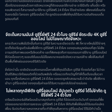
นอกจากความแรงของระบบแล้ว เรายังใส่ใจเรื่องความสะดวกสบายในการค้นหา ดูซีรีย์
เรื่องโปรดของคุณด้วยการจัดหมวดหมู่ที่ชัดเจนและใช้งานง่าย จะใช้มือถือ แท็บเล็ต หรือ
คอมพิวเตอร์ ก็สามารถเข้ามาใช้งาน ดูซีรี่ย์ฟรี 24 ชั่วโมง ได้อย่างอิสระ เพียงแค่เชื่อมต่อ
อินเทอร์เน็ต โลกของ ดูซีรี่ออนไลน์ ก็จะถูกเปิดออกเพื่อให้คุณได้รับความบันเทิงแบบเต็ม
รูปแบบทันที
จัดเต็มความมันส์ ดูซีรี่ย์ฟรี 24 ชั่วโมง ดูซีรีย์ ชัดระดับ 4K ดูซีรี่
ออนไลน์ ไม่มีโฆษณากัดจังหวะ
ยกระดับความฟินไปอีกขั้นกับการ ดูซีรีย์ ในความละเอียดระดับ 4K ที่หาจากไหนไม่ได้ง่ายๆ
เราตั้งใจปรับจูนตัวเล่นเพื่อให้การ ดูซีรี่ย์ฟรี 24 ชั่วโมง ของคุณสมบูรณ์แบบที่สุด ไม่เสีย
อารมณ์กับภาพเบลอหรือโหลดค้าง และที่พิเศษสุดคือการออกแบบการใช้งาน ดูซีรี่ออนไลน์
ให้ต่อเนื่องยาวๆ จนจบซีซั่นแบบไม่มีโฆษณามาคอยขัดจังหวะอารมณ์ค้าง เพื่อให้สมกับที่
เป็นพื้นที่พักผ่อนของคอซีรีส์ตัวจริง
ยิ่งไปกว่านั้น เรายังมีระบบคัดกรองเนื้อหาเพื่อให้คุณได้เลือก ดูซีรีย์ ที่ตรงใจที่สุด ไม่ว่าจะ
เป็นซีรีส์แนวรักโรแมนติกที่ช่วยเติมพลังใจ หรือแนวระทึกขวัญที่ทำให้ตื่นเต้นจนลืมเวลา
นอน ทุกเรื่องในหมวด ดูซีรี่ย์ฟรี 24 ชั่วโมง ของเราถูกคัดสรรมาแล้วว่าดีจริง เพื่อให้การ
เข้ามา ดูซีรี่ออนไลน์ ของคุณคุ้มค่าและได้รับความสุขกลับไปอย่างแน่นอน
ไม่พลาดทุกอีพีดัง ดูซีรี่ออนไลน์ อัปเดตไว ดูซีรีย์ ได้ไม่จำกัด ดู
ซีรี่ย์ฟรี 24 ชั่วโมง
เตรียมป๊อปคอร์นให้พร้อมแล้วมาสนุกกับการ ดูซีรีย์ ที่อัปเดตไวระดับวินาที ทุกตอนที่พึ่ง
ปล่อยออกมาเราจัดการลงระบบ ดูซีรี่ย์ฟรี 24 ชั่วโมง ให้ทันทีเพื่อให้คุณได้รับชมก่อนใคร
เพื่อน รับประกันความหลากหลายที่จะทำให้คุณค้นหาการ ดูซีรี่ออนไลน์ ได้ไม่มีคำว่าเบื่อ