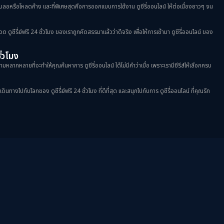
าพเบลอหรือโหลดค้าง และที่พิเศษสุดคือการออกแบบการใช้งาน ดูซีรี่ออนไลน์ ให้ต่อเนื่องยาวๆ จน
วด ดูซีรี่ย์ฟรี 24 ชั่วโมง ของเราถูกคัดสรรมาแล้วว่าดีจริง เพื่อให้การเข้ามา ดูซีรี่ออนไลน์ ของ
ชั่วโมง
มหลากหลายที่จะทำให้คุณค้นหาการ ดูซีรี่ออนไลน์ ได้ไม่มีคำว่าเบื่อ เพราะเรามีซีรีส์ให้เลือกครบ
างไปกับโลกของ ดูซีรี่ย์ฟรี 24 ชั่วโมง ที่ดีที่สุด และสนุกไปกับการ ดูซีรี่ออนไลน์ ที่คุณรัก