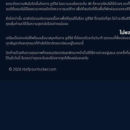
ยกระดับความฟินไปอีกขั้นกับการ ดูซีรีย์ ในความละเอียดระดับ 4K ที่หาจากไหนไม่ได้ง่ายๆ เราตั
จบซีซั่นแบบไม่มีโฆษณามาคอยขัดจังหวะอารมณ์ค้าง เพื่อให้สมกับที่เป็นพื้นที่พักผ่อนของคอซีรี
ยิ่งไปกว่านั้น เรายังมีระบบคัดกรองเนื้อหาเพื่อให้คุณได้เลือก ดูซีรีย์ ที่ตรงใจที่สุด ไม่ว่าจะเ
คุณคุ้มค่าและได้รับความสุขกลับไปอย่างแน่นอน
ไม่พลา
เตรียมป๊อปคอร์นให้พร้อมแล้วมาสนุกกับการ ดูซีรีย์ ที่อัปเดตไวระดับวินาที ทุกตอนที่พึ่งปล่อยออ
ทุกสัญชาติและทุกแนวที่กำลังไต่ชาร์ตยอดนิยมอยู่ในขณะนี้
ปิดท้ายด้วยทีมงานคุณภาพที่คอยมอนิเตอร์และพัฒนาหน้าเว็บให้ใช้งานง่ายอยู่เสมอ ทุกครั้งที่แวะเ
ได้แล้ววันนี้ รับรองว่าคุณจะอินจนไม่อยากลุกไปไหนแน่นอนครับ
© 2026 rbxfpsunlocker.com