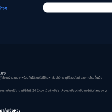
ต่างๆ
วโมง
ผู้ใช้งานจำนวนมากพร้อมกันได้แบบไม่มีปัญหา ช่วยให้การ ดูซีรี่ออนไลน์ ของคุณไหลลื่นเป็น
้ามาใช้งาน ดูซีรี่ย์ฟรี 24 ชั่วโมง ได้อย่างอิสระ เพียงแค่เชื่อมต่ออินเทอร์เน็ต โลกของ ดู
ฆษณากัดจังหวะ