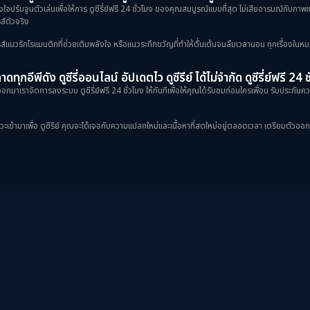
้งใจปรับจูนตัวเล่นเพื่อให้การ ดูซีรี่ย์ฟรี 24 ชั่วโมง ของคุณสมบูรณ์แบบที่สุด ไม่เสียอารมณ์กับภ
ส์ตัวจริง
ป็นซีรีส์แนวรักโรแมนติกที่ช่วยเติมพลังใจ หรือแนวระทึกขวัญที่ทำให้ตื่นเต้นจนลืมเวลานอน ทุกเรื่องในหม
ดทุกอีพีดัง ดูซีรี่ออนไลน์ อัปเดตไว ดูซีรีย์ ได้ไม่จำกัด ดูซีรี่ย์ฟรี 24 
กมาเราจัดการลงระบบ ดูซีรี่ย์ฟรี 24 ชั่วโมง ให้ทันทีเพื่อให้คุณได้รับชมก่อนใครเพื่อน รับประกันควา
ข้ามาเพื่อ ดูซีรีย์ คุณจะได้เจอกับความแปลกใหม่และเนื้อหาที่สดใหม่อยู่ตลอดเวลา เตรียมตัวออกเดินท