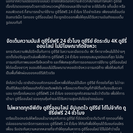
นอกจากความแรงของระบบแล้ว เรายังใส่ใจเรื่องความสะดวกสบายในการค้นหา ดูซีรีย์
เรื่องโปรดของคุณด้วยการจัดหมวดหมู่ที่ชัดเจนและใช้งานง่าย จะใช้มือถือ แท็บเล็ต หรือ
คอมพิวเตอร์ ก็สามารถเข้ามาใช้งาน ดูซีรี่ย์ฟรี 24 ชั่วโมง ได้อย่างอิสระ เพียงแค่เชื่อมต่อ
อินเทอร์เน็ต โลกของ ดูซีรี่ออนไลน์ ก็จะถูกเปิดออกเพื่อให้คุณได้รับความบันเทิงแบบเต็ม
รูปแบบทันที
จัดเต็มความมันส์ ดูซีรี่ย์ฟรี 24 ชั่วโมง ดูซีรีย์ ชัดระดับ 4K ดูซีรี่
ออนไลน์ ไม่มีโฆษณากัดจังหวะ
ยกระดับความฟินไปอีกขั้นกับการ ดูซีรีย์ ในความละเอียดระดับ 4K ที่หาจากไหนไม่ได้ง่ายๆ
เราตั้งใจปรับจูนตัวเล่นเพื่อให้การ ดูซีรี่ย์ฟรี 24 ชั่วโมง ของคุณสมบูรณ์แบบที่สุด ไม่เสีย
อารมณ์กับภาพเบลอหรือโหลดค้าง และที่พิเศษสุดคือการออกแบบการใช้งาน ดูซีรี่ออนไลน์
ให้ต่อเนื่องยาวๆ จนจบซีซั่นแบบไม่มีโฆษณามาคอยขัดจังหวะอารมณ์ค้าง เพื่อให้สมกับที่
เป็นพื้นที่พักผ่อนของคอซีรีส์ตัวจริง
ยิ่งไปกว่านั้น เรายังมีระบบคัดกรองเนื้อหาเพื่อให้คุณได้เลือก ดูซีรีย์ ที่ตรงใจที่สุด ไม่ว่าจะ
เป็นซีรีส์แนวรักโรแมนติกที่ช่วยเติมพลังใจ หรือแนวระทึกขวัญที่ทำให้ตื่นเต้นจนลืมเวลา
นอน ทุกเรื่องในหมวด ดูซีรี่ย์ฟรี 24 ชั่วโมง ของเราถูกคัดสรรมาแล้วว่าดีจริง เพื่อให้การ
เข้ามา ดูซีรี่ออนไลน์ ของคุณคุ้มค่าและได้รับความสุขกลับไปอย่างแน่นอน
ไม่พลาดทุกอีพีดัง ดูซีรี่ออนไลน์ อัปเดตไว ดูซีรีย์ ได้ไม่จำกัด ดู
ซีรี่ย์ฟรี 24 ชั่วโมง
เตรียมป๊อปคอร์นให้พร้อมแล้วมาสนุกกับการ ดูซีรีย์ ที่อัปเดตไวระดับวินาที ทุกตอนที่พึ่ง
ปล่อยออกมาเราจัดการลงระบบ ดูซีรี่ย์ฟรี 24 ชั่วโมง ให้ทันทีเพื่อให้คุณได้รับชมก่อนใคร
เพื่อน รับประกันความหลากหลายที่จะทำให้คุณค้นหาการ ดูซีรี่ออนไลน์ ได้ไม่มีคำว่าเบื่อ