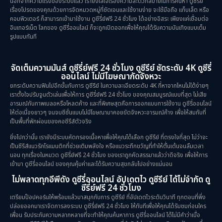
นอกจากความแรงของระบบแล้ว เรายังใส่ใจเรื่องความสะดวกสบายในการค้นหา ดูซีรีย์
เรื่องโปรดของคุณด้วยการจัดหมวดหมู่ที่ชัดเจนและใช้งานง่าย จะใช้มือถือ แท็บเล็ต หรือ
คอมพิวเตอร์ ก็สามารถเข้ามาใช้งาน ดูซีรี่ย์ฟรี 24 ชั่วโมง ได้อย่างอิสระ เพียงแค่เชื่อมต่อ
อินเทอร์เน็ต โลกของ ดูซีรี่ออนไลน์ ก็จะถูกเปิดออกเพื่อให้คุณได้รับความบันเทิงแบบเต็ม
รูปแบบทันที
จัดเต็มความมันส์ ดูซีรี่ย์ฟรี 24 ชั่วโมง ดูซีรีย์ ชัดระดับ 4K ดูซีรี่
ออนไลน์ ไม่มีโฆษณากัดจังหวะ
ยกระดับความฟินไปอีกขั้นกับการ ดูซีรีย์ ในความละเอียดระดับ 4K ที่หาจากไหนไม่ได้ง่ายๆ
เราตั้งใจปรับจูนตัวเล่นเพื่อให้การ ดูซีรี่ย์ฟรี 24 ชั่วโมง ของคุณสมบูรณ์แบบที่สุด ไม่เสีย
อารมณ์กับภาพเบลอหรือโหลดค้าง และที่พิเศษสุดคือการออกแบบการใช้งาน ดูซีรี่ออนไลน์
ให้ต่อเนื่องยาวๆ จนจบซีซั่นแบบไม่มีโฆษณามาคอยขัดจังหวะอารมณ์ค้าง เพื่อให้สมกับที่
เป็นพื้นที่พักผ่อนของคอซีรีส์ตัวจริง
ยิ่งไปกว่านั้น เรายังมีระบบคัดกรองเนื้อหาเพื่อให้คุณได้เลือก ดูซีรีย์ ที่ตรงใจที่สุด ไม่ว่าจะ
เป็นซีรีส์แนวรักโรแมนติกที่ช่วยเติมพลังใจ หรือแนวระทึกขวัญที่ทำให้ตื่นเต้นจนลืมเวลา
นอน ทุกเรื่องในหมวด ดูซีรี่ย์ฟรี 24 ชั่วโมง ของเราถูกคัดสรรมาแล้วว่าดีจริง เพื่อให้การ
เข้ามา ดูซีรี่ออนไลน์ ของคุณคุ้มค่าและได้รับความสุขกลับไปอย่างแน่นอน
ไม่พลาดทุกอีพีดัง ดูซีรี่ออนไลน์ อัปเดตไว ดูซีรีย์ ได้ไม่จำกัด ดู
ซีรี่ย์ฟรี 24 ชั่วโมง
เตรียมป๊อปคอร์นให้พร้อมแล้วมาสนุกกับการ ดูซีรีย์ ที่อัปเดตไวระดับวินาที ทุกตอนที่พึ่ง
ปล่อยออกมาเราจัดการลงระบบ ดูซีรี่ย์ฟรี 24 ชั่วโมง ให้ทันทีเพื่อให้คุณได้รับชมก่อนใคร
เพื่อน รับประกันความหลากหลายที่จะทำให้คุณค้นหาการ ดูซีรี่ออนไลน์ ได้ไม่มีคำว่าเบื่อ