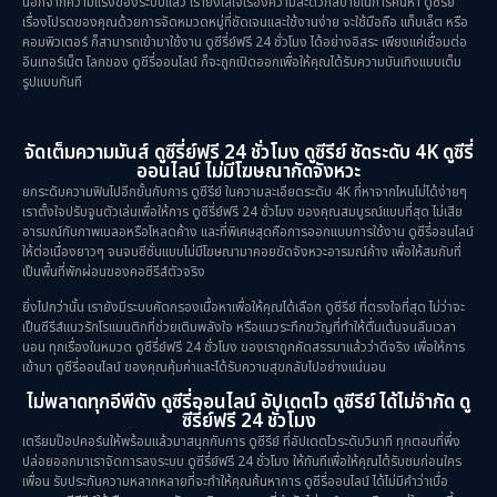
นอกจากความแรงของระบบแล้ว เรายังใส่ใจเรื่องความสะดวกสบายในการค้นหา ดูซีรีย์
เรื่องโปรดของคุณด้วยการจัดหมวดหมู่ที่ชัดเจนและใช้งานง่าย จะใช้มือถือ แท็บเล็ต หรือ
คอมพิวเตอร์ ก็สามารถเข้ามาใช้งาน ดูซีรี่ย์ฟรี 24 ชั่วโมง ได้อย่างอิสระ เพียงแค่เชื่อมต่อ
อินเทอร์เน็ต โลกของ ดูซีรี่ออนไลน์ ก็จะถูกเปิดออกเพื่อให้คุณได้รับความบันเทิงแบบเต็ม
รูปแบบทันที
จัดเต็มความมันส์ ดูซีรี่ย์ฟรี 24 ชั่วโมง ดูซีรีย์ ชัดระดับ 4K ดูซีรี่
ออนไลน์ ไม่มีโฆษณากัดจังหวะ
ยกระดับความฟินไปอีกขั้นกับการ ดูซีรีย์ ในความละเอียดระดับ 4K ที่หาจากไหนไม่ได้ง่ายๆ
เราตั้งใจปรับจูนตัวเล่นเพื่อให้การ ดูซีรี่ย์ฟรี 24 ชั่วโมง ของคุณสมบูรณ์แบบที่สุด ไม่เสีย
อารมณ์กับภาพเบลอหรือโหลดค้าง และที่พิเศษสุดคือการออกแบบการใช้งาน ดูซีรี่ออนไลน์
ให้ต่อเนื่องยาวๆ จนจบซีซั่นแบบไม่มีโฆษณามาคอยขัดจังหวะอารมณ์ค้าง เพื่อให้สมกับที่
เป็นพื้นที่พักผ่อนของคอซีรีส์ตัวจริง
ยิ่งไปกว่านั้น เรายังมีระบบคัดกรองเนื้อหาเพื่อให้คุณได้เลือก ดูซีรีย์ ที่ตรงใจที่สุด ไม่ว่าจะ
เป็นซีรีส์แนวรักโรแมนติกที่ช่วยเติมพลังใจ หรือแนวระทึกขวัญที่ทำให้ตื่นเต้นจนลืมเวลา
นอน ทุกเรื่องในหมวด ดูซีรี่ย์ฟรี 24 ชั่วโมง ของเราถูกคัดสรรมาแล้วว่าดีจริง เพื่อให้การ
เข้ามา ดูซีรี่ออนไลน์ ของคุณคุ้มค่าและได้รับความสุขกลับไปอย่างแน่นอน
ไม่พลาดทุกอีพีดัง ดูซีรี่ออนไลน์ อัปเดตไว ดูซีรีย์ ได้ไม่จำกัด ดู
ซีรี่ย์ฟรี 24 ชั่วโมง
เตรียมป๊อปคอร์นให้พร้อมแล้วมาสนุกกับการ ดูซีรีย์ ที่อัปเดตไวระดับวินาที ทุกตอนที่พึ่ง
ปล่อยออกมาเราจัดการลงระบบ ดูซีรี่ย์ฟรี 24 ชั่วโมง ให้ทันทีเพื่อให้คุณได้รับชมก่อนใคร
เพื่อน รับประกันความหลากหลายที่จะทำให้คุณค้นหาการ ดูซีรี่ออนไลน์ ได้ไม่มีคำว่าเบื่อ