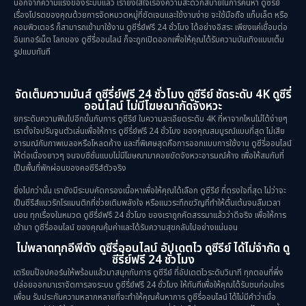
นอกจากความแรงของระบบแล้ว เรายังใส่ใจเรื่องความสะดวกสบายในการค้นหา ดูซีรีย์
เรื่องโปรดของคุณด้วยการจัดหมวดหมู่ที่ชัดเจนและใช้งานง่าย จะใช้มือถือ แท็บเล็ต หรือ
คอมพิวเตอร์ ก็สามารถเข้ามาใช้งาน ดูซีรี่ย์ฟรี 24 ชั่วโมง ได้อย่างอิสระ เพียงแค่เชื่อมต่อ
อินเทอร์เน็ต โลกของ ดูซีรี่ออนไลน์ ก็จะถูกเปิดออกเพื่อให้คุณได้รับความบันเทิงแบบเต็ม
รูปแบบทันที
จัดเต็มความมันส์ ดูซีรี่ย์ฟรี 24 ชั่วโมง ดูซีรีย์ ชัดระดับ 4K ดูซีรี่
ออนไลน์ ไม่มีโฆษณากัดจังหวะ
ยกระดับความฟินไปอีกขั้นกับการ ดูซีรีย์ ในความละเอียดระดับ 4K ที่หาจากไหนไม่ได้ง่ายๆ
เราตั้งใจปรับจูนตัวเล่นเพื่อให้การ ดูซีรี่ย์ฟรี 24 ชั่วโมง ของคุณสมบูรณ์แบบที่สุด ไม่เสีย
อารมณ์กับภาพเบลอหรือโหลดค้าง และที่พิเศษสุดคือการออกแบบการใช้งาน ดูซีรี่ออนไลน์
ให้ต่อเนื่องยาวๆ จนจบซีซั่นแบบไม่มีโฆษณามาคอยขัดจังหวะอารมณ์ค้าง เพื่อให้สมกับที่
เป็นพื้นที่พักผ่อนของคอซีรีส์ตัวจริง
ยิ่งไปกว่านั้น เรายังมีระบบคัดกรองเนื้อหาเพื่อให้คุณได้เลือก ดูซีรีย์ ที่ตรงใจที่สุด ไม่ว่าจะ
เป็นซีรีส์แนวรักโรแมนติกที่ช่วยเติมพลังใจ หรือแนวระทึกขวัญที่ทำให้ตื่นเต้นจนลืมเวลา
นอน ทุกเรื่องในหมวด ดูซีรี่ย์ฟรี 24 ชั่วโมง ของเราถูกคัดสรรมาแล้วว่าดีจริง เพื่อให้การ
เข้ามา ดูซีรี่ออนไลน์ ของคุณคุ้มค่าและได้รับความสุขกลับไปอย่างแน่นอน
ไม่พลาดทุกอีพีดัง ดูซีรี่ออนไลน์ อัปเดตไว ดูซีรีย์ ได้ไม่จำกัด ดู
ซีรี่ย์ฟรี 24 ชั่วโมง
เตรียมป๊อปคอร์นให้พร้อมแล้วมาสนุกกับการ ดูซีรีย์ ที่อัปเดตไวระดับวินาที ทุกตอนที่พึ่ง
ปล่อยออกมาเราจัดการลงระบบ ดูซีรี่ย์ฟรี 24 ชั่วโมง ให้ทันทีเพื่อให้คุณได้รับชมก่อนใคร
เพื่อน รับประกันความหลากหลายที่จะทำให้คุณค้นหาการ ดูซีรี่ออนไลน์ ได้ไม่มีคำว่าเบื่อ