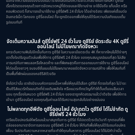
นอกจากความแรงของระบบแล้ว เรายังใส่ใจเรื่องความสะดวกสบายในการค้นหา ดูซีรีย์
เรื่องโปรดของคุณด้วยการจัดหมวดหมู่ที่ชัดเจนและใช้งานง่าย จะใช้มือถือ แท็บเล็ต หรือ
คอมพิวเตอร์ ก็สามารถเข้ามาใช้งาน ดูซีรี่ย์ฟรี 24 ชั่วโมง ได้อย่างอิสระ เพียงแค่เชื่อมต่อ
อินเทอร์เน็ต โลกของ ดูซีรี่ออนไลน์ ก็จะถูกเปิดออกเพื่อให้คุณได้รับความบันเทิงแบบเต็ม
รูปแบบทันที
จัดเต็มความมันส์ ดูซีรี่ย์ฟรี 24 ชั่วโมง ดูซีรีย์ ชัดระดับ 4K ดูซีรี่
ออนไลน์ ไม่มีโฆษณากัดจังหวะ
ยกระดับความฟินไปอีกขั้นกับการ ดูซีรีย์ ในความละเอียดระดับ 4K ที่หาจากไหนไม่ได้ง่ายๆ
เราตั้งใจปรับจูนตัวเล่นเพื่อให้การ ดูซีรี่ย์ฟรี 24 ชั่วโมง ของคุณสมบูรณ์แบบที่สุด ไม่เสีย
อารมณ์กับภาพเบลอหรือโหลดค้าง และที่พิเศษสุดคือการออกแบบการใช้งาน ดูซีรี่ออนไลน์
ให้ต่อเนื่องยาวๆ จนจบซีซั่นแบบไม่มีโฆษณามาคอยขัดจังหวะอารมณ์ค้าง เพื่อให้สมกับที่
เป็นพื้นที่พักผ่อนของคอซีรีส์ตัวจริง
ยิ่งไปกว่านั้น เรายังมีระบบคัดกรองเนื้อหาเพื่อให้คุณได้เลือก ดูซีรีย์ ที่ตรงใจที่สุด ไม่ว่าจะ
เป็นซีรีส์แนวรักโรแมนติกที่ช่วยเติมพลังใจ หรือแนวระทึกขวัญที่ทำให้ตื่นเต้นจนลืมเวลา
นอน ทุกเรื่องในหมวด ดูซีรี่ย์ฟรี 24 ชั่วโมง ของเราถูกคัดสรรมาแล้วว่าดีจริง เพื่อให้การ
เข้ามา ดูซีรี่ออนไลน์ ของคุณคุ้มค่าและได้รับความสุขกลับไปอย่างแน่นอน
ไม่พลาดทุกอีพีดัง ดูซีรี่ออนไลน์ อัปเดตไว ดูซีรีย์ ได้ไม่จำกัด ดู
ซีรี่ย์ฟรี 24 ชั่วโมง
เตรียมป๊อปคอร์นให้พร้อมแล้วมาสนุกกับการ ดูซีรีย์ ที่อัปเดตไวระดับวินาที ทุกตอนที่พึ่ง
ปล่อยออกมาเราจัดการลงระบบ ดูซีรี่ย์ฟรี 24 ชั่วโมง ให้ทันทีเพื่อให้คุณได้รับชมก่อนใคร
เพื่อน รับประกันความหลากหลายที่จะทำให้คุณค้นหาการ ดูซีรี่ออนไลน์ ได้ไม่มีคำว่าเบื่อ