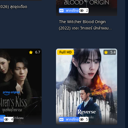
026) สุดจุดเดือด
พากย์ไทย
2
The Witcher Blood Origin
(2022) เดอะ วิทเชอร์ นักล่าจอม
อสูร ปฐมบทเลือด
6.7
Full HD
5.4
ไทย
4
พากย์ไทย
5