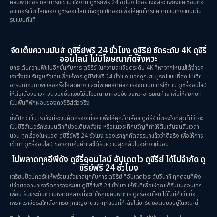
คอมพิวเตอร์ ก็สามารถเข้ามาใช้งาน ดูซีรี่ย์ฟรี 24 ชั่วโมง ได้อย่างอิสระ เพียงแค่เชื่อมต่อ
อินเทอร์เน็ต โลกของ ดูซีรี่ออนไลน์ ก็จะถูกเปิดออกเพื่อให้คุณได้รับความบันเทิงแบบเต็ม
รูปแบบทันที
จัดเต็มความมันส์ ดูซีรี่ย์ฟรี 24 ชั่วโมง ดูซีรีย์ ชัดระดับ 4K ดูซีรี่
ออนไลน์ ไม่มีโฆษณากัดจังหวะ
ยกระดับความฟินไปอีกขั้นกับการ ดูซีรีย์ ในความละเอียดระดับ 4K ที่หาจากไหนไม่ได้ง่ายๆ
เราตั้งใจปรับจูนตัวเล่นเพื่อให้การ ดูซีรี่ย์ฟรี 24 ชั่วโมง ของคุณสมบูรณ์แบบที่สุด ไม่เสีย
อารมณ์กับภาพเบลอหรือโหลดค้าง และที่พิเศษสุดคือการออกแบบการใช้งาน ดูซีรี่ออนไลน์
ให้ต่อเนื่องยาวๆ จนจบซีซั่นแบบไม่มีโฆษณามาคอยขัดจังหวะอารมณ์ค้าง เพื่อให้สมกับที่
เป็นพื้นที่พักผ่อนของคอซีรีส์ตัวจริง
ยิ่งไปกว่านั้น เรายังมีระบบคัดกรองเนื้อหาเพื่อให้คุณได้เลือก ดูซีรีย์ ที่ตรงใจที่สุด ไม่ว่าจะ
เป็นซีรีส์แนวรักโรแมนติกที่ช่วยเติมพลังใจ หรือแนวระทึกขวัญที่ทำให้ตื่นเต้นจนลืมเวลา
นอน ทุกเรื่องในหมวด ดูซีรี่ย์ฟรี 24 ชั่วโมง ของเราถูกคัดสรรมาแล้วว่าดีจริง เพื่อให้การ
เข้ามา ดูซีรี่ออนไลน์ ของคุณคุ้มค่าและได้รับความสุขกลับไปอย่างแน่นอน
ไม่พลาดทุกอีพีดัง ดูซีรี่ออนไลน์ อัปเดตไว ดูซีรีย์ ได้ไม่จำกัด ดู
ซีรี่ย์ฟรี 24 ชั่วโมง
เตรียมป๊อปคอร์นให้พร้อมแล้วมาสนุกกับการ ดูซีรีย์ ที่อัปเดตไวระดับวินาที ทุกตอนที่พึ่ง
ปล่อยออกมาเราจัดการลงระบบ ดูซีรี่ย์ฟรี 24 ชั่วโมง ให้ทันทีเพื่อให้คุณได้รับชมก่อนใคร
เพื่อน รับประกันความหลากหลายที่จะทำให้คุณค้นหาการ ดูซีรี่ออนไลน์ ได้ไม่มีคำว่าเบื่อ
เพราะเรามีซีรีส์ให้เลือกครบทุกสัญชาติและทุกแนวที่กำลังไต่ชาร์ตยอดนิยมอยู่ในขณะนี้