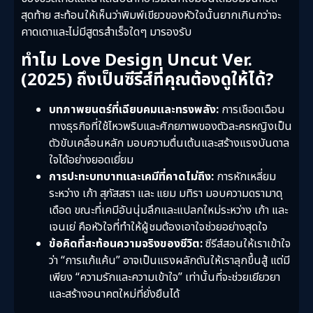
สุดท้าย สะท้อนให้เห็นว่าพิมพ์เขียวของหัวใจนั้นยากเกินกว่าจะ
คาดเดาและไม่มีสูตรสำเร็จใดๆ มารองรับ
ทำไม Love Design Uncut Ver.
(2025) ถึงเป็นซีรีส์ที่คุณต้องดูให้ได้?
บทภาพยนตร์ที่เฉียบคมและทรงพลัง:
การเชือดเฉือน
ทางธุรกิจที่ใช้ไหวพริบและศักยภาพของตัวละครหญิงเป็น
ตัวขับเคลื่อนหลัก มอบความตื่นเต้นและสร้างแรงบันดาล
ใจได้อย่างยอดเยี่ยม
การปะทะบทบาทและเคมีที่คาดไม่ถึง:
การหักเหลี่ยม
ระหว่าง เก้า สุภัสสรา และ แยม มทิรา มอบความดรามาดุ
เดือด ขณะที่เคมีอันนุ่มลึกและแปลกใหม่ระหว่าง เก้า และ
เจนเย่ คือหัวใจที่ทำให้ผู้ชมต้องเอาใจช่วยอย่างสุดใจ
ข้อคิดที่สะท้อนความจริงของชีวิต:
ซีรีส์สอนให้เราเข้าใจ
ว่า “การแก้แค้น” อาจเป็นแรงผลักดันให้เราลุกขึ้นสู้ แต่มี
เพียง “ความรักและความเข้าใจ” เท่านั้นที่จะช่วยเยียวยา
และสร้างอนาคตใหม่ที่ยั่งยืนได้