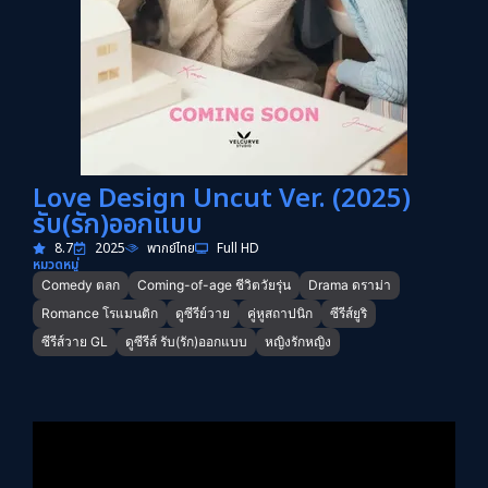
Love Design Uncut Ver. (2025)
รับ(รัก)ออกแบบ
8.7
2025
พากย์ไทย
Full HD
หมวดหมู่
Comedy ตลก
Coming-of-age ชีวิตวัยรุ่น
Drama ดราม่า
Romance โรแมนติก
ดูซีรีย์วาย
คู่หูสถาปนิก
ซีรีส์ยูริ
ซีรีส์วาย GL
ดูซีรีส์ รับ(รัก)ออกแบบ
หญิงรักหญิง