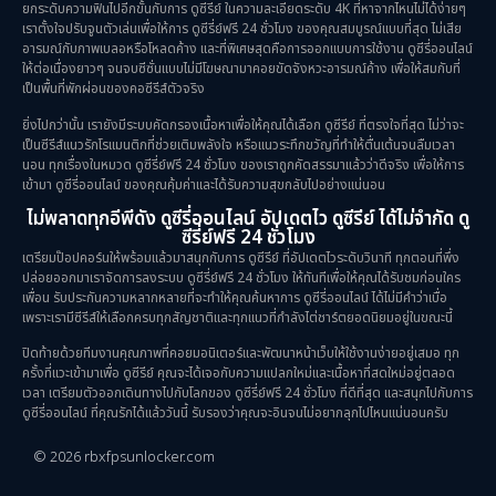
Sci-Fi วิทยาศาสตร์
(5)
ยกระดับความฟินไปอีกขั้นกับการ ดูซีรีย์ ในความละเอียดระดับ 4K ที่หาจากไหนไม่ได้ง่ายๆ
เราตั้งใจปรับจูนตัวเล่นเพื่อให้การ ดูซีรี่ย์ฟรี 24 ชั่วโมง ของคุณสมบูรณ์แบบที่สุด ไม่เสีย
อารมณ์กับภาพเบลอหรือโหลดค้าง และที่พิเศษสุดคือการออกแบบการใช้งาน ดูซีรี่ออนไลน์
Science
(1)
ให้ต่อเนื่องยาวๆ จนจบซีซั่นแบบไม่มีโฆษณามาคอยขัดจังหวะอารมณ์ค้าง เพื่อให้สมกับที่
เป็นพื้นที่พักผ่อนของคอซีรีส์ตัวจริง
Slice of Life ชีวิตประจำวัน
(30)
ยิ่งไปกว่านั้น เรายังมีระบบคัดกรองเนื้อหาเพื่อให้คุณได้เลือก ดูซีรีย์ ที่ตรงใจที่สุด ไม่ว่าจะ
เป็นซีรีส์แนวรักโรแมนติกที่ช่วยเติมพลังใจ หรือแนวระทึกขวัญที่ทำให้ตื่นเต้นจนลืมเวลา
Social Issues สังคม
(25)
นอน ทุกเรื่องในหมวด ดูซีรี่ย์ฟรี 24 ชั่วโมง ของเราถูกคัดสรรมาแล้วว่าดีจริง เพื่อให้การ
เข้ามา ดูซีรี่ออนไลน์ ของคุณคุ้มค่าและได้รับความสุขกลับไปอย่างแน่นอน
Spy
(3)
ไม่พลาดทุกอีพีดัง ดูซีรี่ออนไลน์ อัปเดตไว ดูซีรีย์ ได้ไม่จำกัด ดู
ซีรี่ย์ฟรี 24 ชั่วโมง
เตรียมป๊อปคอร์นให้พร้อมแล้วมาสนุกกับการ ดูซีรีย์ ที่อัปเดตไวระดับวินาที ทุกตอนที่พึ่ง
Supernatural เหนือธรรมชาติ
(49)
ปล่อยออกมาเราจัดการลงระบบ ดูซีรี่ย์ฟรี 24 ชั่วโมง ให้ทันทีเพื่อให้คุณได้รับชมก่อนใคร
เพื่อน รับประกันความหลากหลายที่จะทำให้คุณค้นหาการ ดูซีรี่ออนไลน์ ได้ไม่มีคำว่าเบื่อ
survival เอาตัวรอด
(23)
เพราะเรามีซีรีส์ให้เลือกครบทุกสัญชาติและทุกแนวที่กำลังไต่ชาร์ตยอดนิยมอยู่ในขณะนี้
ปิดท้ายด้วยทีมงานคุณภาพที่คอยมอนิเตอร์และพัฒนาหน้าเว็บให้ใช้งานง่ายอยู่เสมอ ทุก
Thriller ระทึกขวัญ
(84)
ครั้งที่แวะเข้ามาเพื่อ ดูซีรีย์ คุณจะได้เจอกับความแปลกใหม่และเนื้อหาที่สดใหม่อยู่ตลอด
เวลา เตรียมตัวออกเดินทางไปกับโลกของ ดูซีรี่ย์ฟรี 24 ชั่วโมง ที่ดีที่สุด และสนุกไปกับการ
Uncategorized
(1)
ดูซีรี่ออนไลน์ ที่คุณรักได้แล้ววันนี้ รับรองว่าคุณจะอินจนไม่อยากลุกไปไหนแน่นอนครับ
© 2026 rbxfpsunlocker.com
War สงคราม
(20)