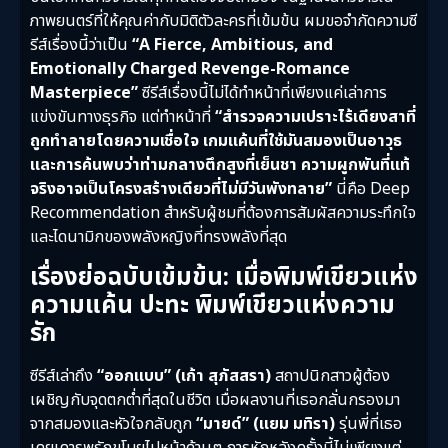
ภาพยนตร์ที่ให้คุณค่ากับมิติตัวละครที่เข้มข้น ผมขอจำกัดความซี
รีส์เรื่องนี้ว่าเป็น
“A Fierce, Ambitious, and
Emotionally Charged Revenge-Romance
Masterpiece”
ซีรีส์เรื่องนี้ไม่ได้ทำหน้าที่เพียงแค่เล่าการ
แข่งขันทางธุรกิจ แต่ทำหน้าที่
“สำรวจความเปราะไร้เดียงสาที่
ถูกทำลายโดยความเชื่อใจ เกมแค้นที่ใช้มันสมองเป็นอาวุธ
และการค้นพบว่าท่ามกลางตึกสูงที่เย็นชา ความผูกพันที่แท้
จริงอาจเป็นโครงสร้างเดียวที่ไม่มีวันพังทลาย”
นี่คือ Deep
Recommendation สำหรับผู้ชมที่ต้องการสัมผัสความระทึกใจ
และไดนามิกของพลังหญิงที่ทรงพลังที่สุด
เรื่องย่อฉบับเข้มข้น: เมื่อพิมพ์เขียวแห่ง
ความแค้น ปะทะ พิมพ์เขียวแห่งความ
รัก
ซีรีส์เล่าถึง
“ออกแบบ” (เก้า สุภัสสรา)
สถาปนิกสาวผู้ต้อง
เผชิญกับจุดตกต่ำที่สุดในชีวิต เมื่อผลงานที่เธอกลั่นกรองมา
จากสมองและหัวใจกลับถูก
“มายด์” (แยม มทิรา)
รุ่นพี่ที่เธอ
เคยเคารพรักขโมยไปหน้าด้านๆ การหักหลังครั้งนี้ไม่เพียงแต่