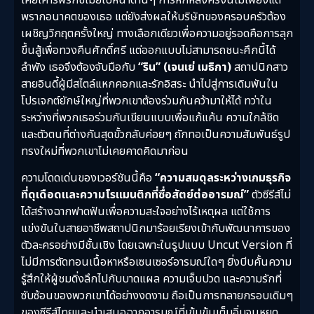
พรากอนาคตของเธอ แต่ยังส่งผลให้บริษัทของครอบครัวต้อง
เผชิญวิกฤตครั้งใหญ่ ทางเลือกเดียวเพื่อความอยู่รอดคือการลุก
ขึ้นสู้เพื่อทวงคืนศักดิ์ศรี แต่ออกแบบไม่สามารถชนะศึกนี้ได้
ลำพัง เธอจึงต้องจับมือกับ
“ริน” (เจนเย่ เมธิกา)
สถาปนิกสาว
สายอินดี้ผู้มีสไตล์แหกคอกและรักอิสระ นำไปสู่การเดิมพันใน
โปรเจกต์ยักษ์ใหญ่ที่พวกเขาต้องร่วมกันคว้ามาให้ได้ ทว่าใน
ระหว่างที่พวกเธอร่วมกันเขียนแบบเพื่อแก้แค้น ความใกล้ชิด
และตัวตนที่ต่างกันสุดขั้วกลับค่อยๆ ถักทอเป็นความสัมพันธ์รูป
ทรงใหม่ที่พวกเขาไม่เคยคาดคิดมาก่อน
ความโดดเด่นของเวอร์ชันนี้คือ
“ความสมดุลระหว่างเกมธุรกิจ
ที่ดุเดือดและความโรแมนติกที่ซื่อสัตย์ต่ออารมณ์”
ตัวซีรีส์ไม่
ได้สร้างฉากฟาดฟันเพื่อความสะใจอย่างไร้เหตุผล แต่ใช้การ
แข่งขันในสายอาชีพสถาปนิกมาร้อยเรียงเข้ากับพัฒนาการของ
ตัวละครอย่างมีชั้นเชิง โดยเฉพาะในรูปแบบ Uncut Version ที่
ไม่มีการตัดทอนเนื้อหาหรือเซนเซอร์อารมณ์ใดๆ ยิ่งบีบคั้นความ
รู้สึกให้ผู้ชมดิ่งลึกไปกับบาดแผล ความเจ็บปวด และความรักที่
ซับซ้อนของพวกเขาได้อย่างงดงาม ถือเป็นการทลายกรอบเดิมๆ
ของซีรีส์ไทยและนำเสนอฉากอารมณ์ที่เข้มข้นเต็มอิ่มจนหยด