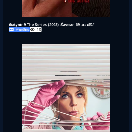
6ixtynin9 The Series (2023) เรื่องตลก 69 เดอะซีรีส์
พากย์ไทย
10