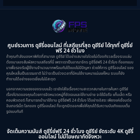
Inspirational แรงบันดาลใจ
(10)
Love
(2)
Melodrama
(2)
ศูนย์รวมการ ดูซีรี่ออนไลน์ ที่เสถียรที่สุด ดูซีรีย์ ได้ทุกที่ ดูซีรี่ย์
ฟรี 24 ชั่วโมง
Mystery ลึกลับ
(52)
ถ้าคุณกำลังมองหาพิกัดที่สามารถ ดูซีรีย์ ได้อย่างสบายใจโดยไม่ต้องกังวลเรื่องระบบล่ม
ต้องมาลองสัมผัสความเสถียรที่นี่ เพราะเราเป็นอาณาจักร ดูซีรี่ย์ฟรี 24 ชั่วโมง ที่ออกแบบ
มาเพื่อรองรับผู้ใช้งานจำนวนมากพร้อมกันได้แบบไม่มีปัญหา ช่วยให้การ ดูซีรี่ออนไลน์ ของ
Period ย้อนยุค
(38)
คุณไหลลื่นเป็นธรรมชาติ ไม่ว่าจะเป็นช่วงเวลาที่มีคนใช้งานหนาแน่นแค่ไหน ระบบก็ยัง
ทำงานได้อย่างยอดเยี่ยมไม่มีสะดุด
Political การเมือง
(21)
นอกจากความแรงของระบบแล้ว เรายังใส่ใจเรื่องความสะดวกสบายในการค้นหา ดูซีรีย์
เรื่องโปรดของคุณด้วยการจัดหมวดหมู่ที่ชัดเจนและใช้งานง่าย จะใช้มือถือ แท็บเล็ต หรือ
Psychological จิตวิทยา
(28)
คอมพิวเตอร์ ก็สามารถเข้ามาใช้งาน ดูซีรี่ย์ฟรี 24 ชั่วโมง ได้อย่างอิสระ เพียงแค่เชื่อมต่อ
อินเทอร์เน็ต โลกของ ดูซีรี่ออนไลน์ ก็จะถูกเปิดออกเพื่อให้คุณได้รับความบันเทิงแบบเต็ม
รูปแบบทันที
Revenge
(10)
Romance โรแมนติก
(75)
จัดเต็มความมันส์ ดูซีรี่ย์ฟรี 24 ชั่วโมง ดูซีรีย์ ชัดระดับ 4K ดูซีรี่
ออนไลน์ ไม่มีโฆษณากัดจังหวะ