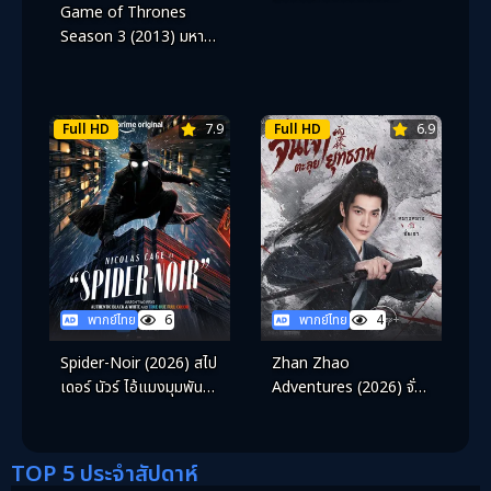
Game of Thrones
ประกาย
Season 3 (2013) มหา
ศึกชิงบัลลังก์ ปี 3
Full HD
7.9
Full HD
6.9
พากย์ไทย
6
พากย์ไทย
4
Spider-Noir (2026) สไป
Zhan Zhao
เดอร์ นัวร์ ไอ้แมงมุมพันธุ์
Adventures (2026) จั่น
นรก
เจาตะลุยยุทธภพ
TOP 5 ประจำสัปดาห์