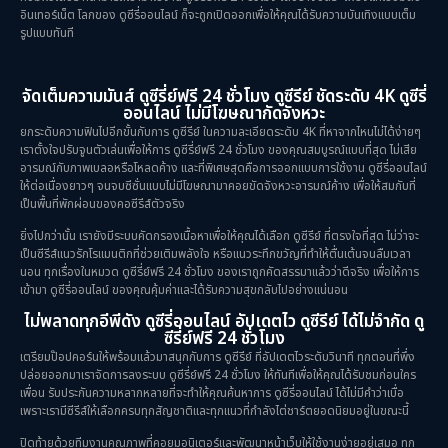
อินเทอร์เน็ต โลกของ ดูซีรี่ออนไลน์ ก็จะถูกเปิดออกเพื่อให้คุณได้รับความบันเทิงแบบเต็ม
รูปแบบทันที
จัดเต็มความมันส์ ดูซีรี่ย์ฟรี 24 ชั่วโมง ดูซีรีย์ ชัดระดับ 4K ดูซีรี่
ออนไลน์ ไม่มีโฆษณากัดจังหวะ
ยกระดับความฟินไปอีกขั้นกับการ ดูซีรีย์ ในความละเอียดระดับ 4K ที่หาจากไหนไม่ได้ง่ายๆ
เราตั้งใจปรับจูนตัวเล่นเพื่อให้การ ดูซีรี่ย์ฟรี 24 ชั่วโมง ของคุณสมบูรณ์แบบที่สุด ไม่เสีย
อารมณ์กับภาพเบลอหรือโหลดค้าง และที่พิเศษสุดคือการออกแบบการใช้งาน ดูซีรี่ออนไลน์
ให้ต่อเนื่องยาวๆ จนจบซีซั่นแบบไม่มีโฆษณามาคอยขัดจังหวะอารมณ์ค้าง เพื่อให้สมกับที่
เป็นพื้นที่พักผ่อนของคอซีรีส์ตัวจริง
ยิ่งไปกว่านั้น เรายังมีระบบคัดกรองเนื้อหาเพื่อให้คุณได้เลือก ดูซีรีย์ ที่ตรงใจที่สุด ไม่ว่าจะ
เป็นซีรีส์แนวรักโรแมนติกที่ช่วยเติมพลังใจ หรือแนวระทึกขวัญที่ทำให้ตื่นเต้นจนลืมเวลา
นอน ทุกเรื่องในหมวด ดูซีรี่ย์ฟรี 24 ชั่วโมง ของเราถูกคัดสรรมาแล้วว่าดีจริง เพื่อให้การ
เข้ามา ดูซีรี่ออนไลน์ ของคุณคุ้มค่าและได้รับความสุขกลับไปอย่างแน่นอน
ไม่พลาดทุกอีพีดัง ดูซีรี่ออนไลน์ อัปเดตไว ดูซีรีย์ ได้ไม่จำกัด ดู
ซีรี่ย์ฟรี 24 ชั่วโมง
เตรียมป๊อปคอร์นให้พร้อมแล้วมาสนุกกับการ ดูซีรีย์ ที่อัปเดตไวระดับวินาที ทุกตอนที่พึ่ง
ปล่อยออกมาเราจัดการลงระบบ ดูซีรี่ย์ฟรี 24 ชั่วโมง ให้ทันทีเพื่อให้คุณได้รับชมก่อนใคร
เพื่อน รับประกันความหลากหลายที่จะทำให้คุณค้นหาการ ดูซีรี่ออนไลน์ ได้ไม่มีคำว่าเบื่อ
เพราะเรามีซีรีส์ให้เลือกครบทุกสัญชาติและทุกแนวที่กำลังไต่ชาร์ตยอดนิยมอยู่ในขณะนี้
ปิดท้ายด้วยทีมงานคุณภาพที่คอยมอนิเตอร์และพัฒนาหน้าเว็บให้ใช้งานง่ายอยู่เสมอ ทุก