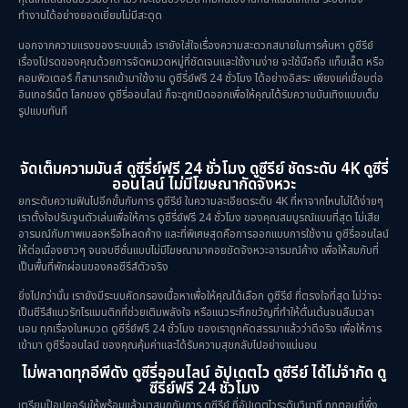
ทำงานได้อย่างยอดเยี่ยมไม่มีสะดุด
Political การเมือง
(21)
นอกจากความแรงของระบบแล้ว เรายังใส่ใจเรื่องความสะดวกสบายในการค้นหา ดูซีรีย์
เรื่องโปรดของคุณด้วยการจัดหมวดหมู่ที่ชัดเจนและใช้งานง่าย จะใช้มือถือ แท็บเล็ต หรือ
Psychological จิตวิทยา
(28)
คอมพิวเตอร์ ก็สามารถเข้ามาใช้งาน ดูซีรี่ย์ฟรี 24 ชั่วโมง ได้อย่างอิสระ เพียงแค่เชื่อมต่อ
อินเทอร์เน็ต โลกของ ดูซีรี่ออนไลน์ ก็จะถูกเปิดออกเพื่อให้คุณได้รับความบันเทิงแบบเต็ม
รูปแบบทันที
Revenge
(10)
Romance โรแมนติก
(75)
จัดเต็มความมันส์ ดูซีรี่ย์ฟรี 24 ชั่วโมง ดูซีรีย์ ชัดระดับ 4K ดูซีรี่
ออนไลน์ ไม่มีโฆษณากัดจังหวะ
Sci-Fi วิทยาศาสตร์
(5)
ยกระดับความฟินไปอีกขั้นกับการ ดูซีรีย์ ในความละเอียดระดับ 4K ที่หาจากไหนไม่ได้ง่ายๆ
เราตั้งใจปรับจูนตัวเล่นเพื่อให้การ ดูซีรี่ย์ฟรี 24 ชั่วโมง ของคุณสมบูรณ์แบบที่สุด ไม่เสีย
อารมณ์กับภาพเบลอหรือโหลดค้าง และที่พิเศษสุดคือการออกแบบการใช้งาน ดูซีรี่ออนไลน์
Science
(1)
ให้ต่อเนื่องยาวๆ จนจบซีซั่นแบบไม่มีโฆษณามาคอยขัดจังหวะอารมณ์ค้าง เพื่อให้สมกับที่
เป็นพื้นที่พักผ่อนของคอซีรีส์ตัวจริง
Slice of Life ชีวิตประจำวัน
(30)
ยิ่งไปกว่านั้น เรายังมีระบบคัดกรองเนื้อหาเพื่อให้คุณได้เลือก ดูซีรีย์ ที่ตรงใจที่สุด ไม่ว่าจะ
เป็นซีรีส์แนวรักโรแมนติกที่ช่วยเติมพลังใจ หรือแนวระทึกขวัญที่ทำให้ตื่นเต้นจนลืมเวลา
Social Issues สังคม
(25)
นอน ทุกเรื่องในหมวด ดูซีรี่ย์ฟรี 24 ชั่วโมง ของเราถูกคัดสรรมาแล้วว่าดีจริง เพื่อให้การ
เข้ามา ดูซีรี่ออนไลน์ ของคุณคุ้มค่าและได้รับความสุขกลับไปอย่างแน่นอน
Spy
(3)
ไม่พลาดทุกอีพีดัง ดูซีรี่ออนไลน์ อัปเดตไว ดูซีรีย์ ได้ไม่จำกัด ดู
ซีรี่ย์ฟรี 24 ชั่วโมง
เตรียมป๊อปคอร์นให้พร้อมแล้วมาสนุกกับการ ดูซีรีย์ ที่อัปเดตไวระดับวินาที ทุกตอนที่พึ่ง
Supernatural เหนือธรรมชาติ
(49)