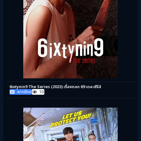
6ixtynin9 The Series (2023) เรื่องตลก 69 เดอะซีรีส์
พากย์ไทย
10