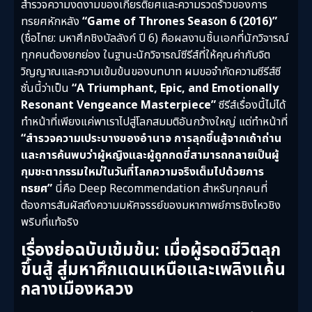
สำรวจความงดงามของเกียรติยศและความรวดร้าวของการ
ทรยศหักหลัง
“Game of Thrones Season 6 (2016)”
(ชื่อไทย: มหาศึกชิงบัลลังก์ ปี 6) คือผลงานชิ้นเอกที่นักวิจารณ์
ทุกคนต้องยกย่อง ในฐานะนักวิจารณ์ซีรีส์ที่ให้คุณค่ากับจิต
วิญญาณและความเข้มข้นของบทบาท ผมขอจำกัดความซีรีส์ซี
ซั่นนี้ว่าเป็น
“A Triumphant, Epic, and Emotionally
Resonant Vengeance Masterpiece”
ซีรีส์เรื่องนี้ไม่ได้
ทำหน้าที่เพียงแค่พาเราไปสู่โลกสมมติอันกว้างใหญ่ แต่ทำหน้าที่
“สำรวจความเประบางของอำนาจ การลุกขึ้นสู้จากเถ้าถ่าน
และการค้นพบว่าผู้หญิงและผู้ถูกกดขี่สามารถกลายเป็นผู้
กุมชะตากรรมใหม่ในวันที่โลกความจริงเต็มไปด้วยการ
ทรยศ”
นี่คือ Deep Recommendation สำหรับทุกคนที่
ต้องการสัมผัสถึงความมหัศจรรย์ของมหากาพย์การชิงไหวชิง
พริบที่แท้จริง
เรื่องย่อฉบับเข้มข้น: เมื่อผู้รอดชีวิตลุก
ขึ้นสู้ สู่มหาศึกแดนเหนือและเพลิงแค้น
กลางเมืองหลวง