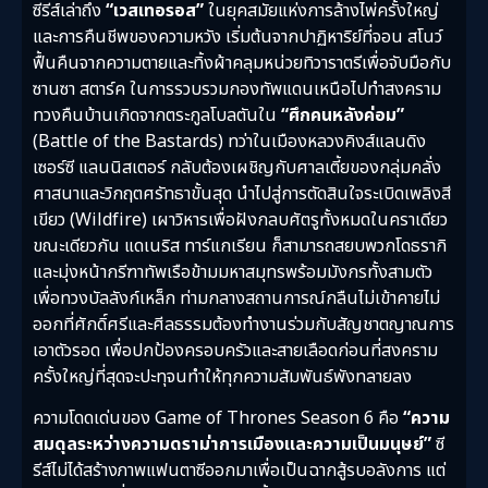
ซีรีส์เล่าถึง
“เวสเทอรอส”
ในยุคสมัยแห่งการล้างไพ่ครั้งใหญ่
และการคืนชีพของความหวัง เริ่มต้นจากปาฏิหาริย์ที่จอน สโนว์
ฟื้นคืนจากความตายและทิ้งผ้าคลุมหน่วยทิวาราตรีเพื่อจับมือกับ
ซานซา สตาร์ค ในการรวบรวมกองทัพแดนเหนือไปทำสงคราม
ทวงคืนบ้านเกิดจากตระกูลโบลตันใน
“ศึกคนหลังค่อม”
(Battle of the Bastards) ทว่าในเมืองหลวงคิงส์แลนดิง
เซอร์ซี แลนนิสเตอร์ กลับต้องเผชิญกับศาลเตี้ยของกลุ่มคลั่ง
ศาสนาและวิกฤตศรัทธาขั้นสุด นำไปสู่การตัดสินใจระเบิดเพลิงสี
เขียว (Wildfire) เผาวิหารเพื่อฝังกลบศัตรูทั้งหมดในคราเดียว
ขณะเดียวกัน แดเนริส ทาร์แกเรียน ก็สามารถสยบพวกโดธรากิ
และมุ่งหน้ากรีฑาทัพเรือข้ามมหาสมุทรพร้อมมังกรทั้งสามตัว
เพื่อทวงบัลลังก์เหล็ก ท่ามกลางสถานการณ์กลืนไม่เข้าคายไม่
ออกที่ศักดิ์ศรีและศีลธรรมต้องทำงานร่วมกับสัญชาตญาณการ
เอาตัวรอด เพื่อปกป้องครอบครัวและสายเลือดก่อนที่สงคราม
ครั้งใหญ่ที่สุดจะปะทุจนทำให้ทุกความสัมพันธ์พังทลายลง
ความโดดเด่นของ Game of Thrones Season 6 คือ
“ความ
สมดุลระหว่างความดราม่าการเมืองและความเป็นมนุษย์”
ซี
รีส์ไม่ได้สร้างภาพแฟนตาซีออกมาเพื่อเป็นฉากสู้รบอลังการ แต่