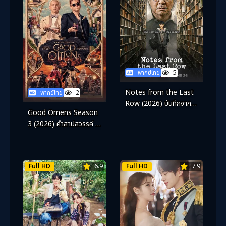
พากย์ไทย
5
Notes from the Last
พากย์ไทย
2
Row (2026) บันทึกจาก
Good Omens Season
หลังห้อง
3 (2026) คำสาปสวรรค์ ซี
ซั่น 3
Full HD
6.9
Full HD
7.9