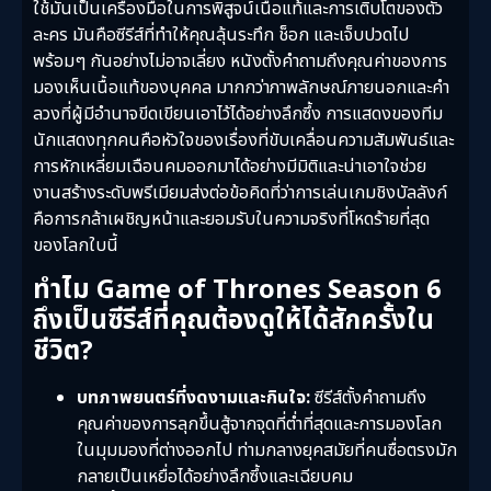
ใช้มันเป็นเครื่องมือในการพิสูจน์เนื้อแท้และการเติบโตของตัว
ละคร มันคือซีรีส์ที่ทำให้คุณลุ้นระทึก ช็อก และเจ็บปวดไป
พร้อมๆ กันอย่างไม่อาจเลี่ยง หนังตั้งคำถามถึงคุณค่าของการ
มองเห็นเนื้อแท้ของบุคคล มากกว่าภาพลักษณ์ภายนอกและคำ
ลวงที่ผู้มีอำนาจขีดเขียนเอาไว้ได้อย่างลึกซึ้ง การแสดงของทีม
นักแสดงทุกคนคือหัวใจของเรื่องที่ขับเคลื่อนความสัมพันธ์และ
การหักเหลี่ยมเฉือนคมออกมาได้อย่างมีมิติและน่าเอาใจช่วย
งานสร้างระดับพรีเมียมส่งต่อข้อคิดที่ว่าการเล่นเกมชิงบัลลังก์
คือการกล้าเผชิญหน้าและยอมรับในความจริงที่โหดร้ายที่สุด
ของโลกใบนี้
ทำไม Game of Thrones Season 6
ถึงเป็นซีรีส์ที่คุณต้องดูให้ได้สักครั้งใน
ชีวิต?
บทภาพยนตร์ที่งดงามและกินใจ:
ซีรีส์ตั้งคำถามถึง
คุณค่าของการลุกขึ้นสู้จากจุดที่ต่ำที่สุดและการมองโลก
ในมุมมองที่ต่างออกไป ท่ามกลางยุคสมัยที่คนซื่อตรงมัก
กลายเป็นเหยื่อได้อย่างลึกซึ้งและเฉียบคม