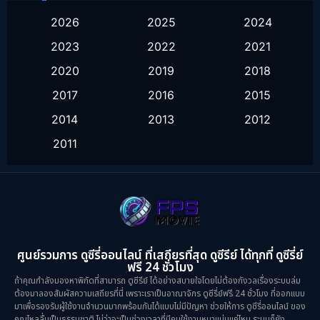
Family ครอบครัว
(16)
2026
2025
2024
2023
2022
2021
Fantasy จินตนาการ
(51)
2020
2019
2018
Healing
(1)
2017
2016
2015
History ประวัติศาสตร์
(9)
2014
2013
2012
2011
Horror สยองขวัญ
(16)
Inspirational แรงบันดาลใจ
(10)
Love
(2)
Melodrama
(2)
ศูนย์รวมการ ดูซีรี่ออนไลน์ ที่เสถียรที่สุด ดูซีรีย์ ได้ทุกที่ ดูซีรี่ย์
ฟรี 24 ชั่วโมง
Mystery ลึกลับ
(52)
ถ้าคุณกำลังมองหาพิกัดที่สามารถ ดูซีรีย์ ได้อย่างสบายใจโดยไม่ต้องกังวลเรื่องระบบล่ม
ต้องมาลองสัมผัสความเสถียรที่นี่ เพราะเราเป็นอาณาจักร ดูซีรี่ย์ฟรี 24 ชั่วโมง ที่ออกแบบ
มาเพื่อรองรับผู้ใช้งานจำนวนมากพร้อมกันได้แบบไม่มีปัญหา ช่วยให้การ ดูซีรี่ออนไลน์ ของ
Period ย้อนยุค
(38)
คุณไหลลื่นเป็นธรรมชาติ ไม่ว่าจะเป็นช่วงเวลาที่มีคนใช้งานหนาแน่นแค่ไหน ระบบก็ยัง