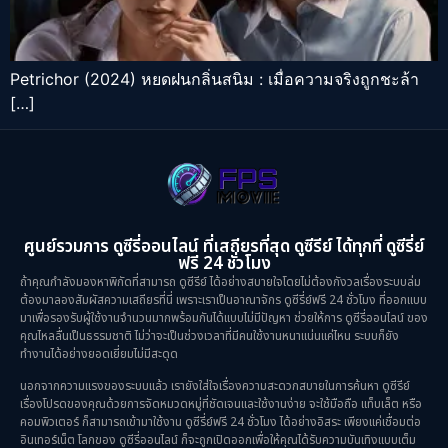
Petrichor (2024) หยดฝนกลิ่นสนิม : เมื่อความจริงถูกชะล้า
[…]
ศูนย์รวมการ ดูซีรี่ออนไลน์ ที่เสถียรที่สุด ดูซีรีย์ ได้ทุกที่ ดูซีรี่ย์
ฟรี 24 ชั่วโมง
ถ้าคุณกำลังมองหาพิกัดที่สามารถ ดูซีรีย์ ได้อย่างสบายใจโดยไม่ต้องกังวลเรื่องระบบล่ม
ต้องมาลองสัมผัสความเสถียรที่นี่ เพราะเราเป็นอาณาจักร ดูซีรี่ย์ฟรี 24 ชั่วโมง ที่ออกแบบ
มาเพื่อรองรับผู้ใช้งานจำนวนมากพร้อมกันได้แบบไม่มีปัญหา ช่วยให้การ ดูซีรี่ออนไลน์ ของ
คุณไหลลื่นเป็นธรรมชาติ ไม่ว่าจะเป็นช่วงเวลาที่มีคนใช้งานหนาแน่นแค่ไหน ระบบก็ยัง
ทำงานได้อย่างยอดเยี่ยมไม่มีสะดุด
นอกจากความแรงของระบบแล้ว เรายังใส่ใจเรื่องความสะดวกสบายในการค้นหา ดูซีรีย์
เรื่องโปรดของคุณด้วยการจัดหมวดหมู่ที่ชัดเจนและใช้งานง่าย จะใช้มือถือ แท็บเล็ต หรือ
คอมพิวเตอร์ ก็สามารถเข้ามาใช้งาน ดูซีรี่ย์ฟรี 24 ชั่วโมง ได้อย่างอิสระ เพียงแค่เชื่อมต่อ
อินเทอร์เน็ต โลกของ ดูซีรี่ออนไลน์ ก็จะถูกเปิดออกเพื่อให้คุณได้รับความบันเทิงแบบเต็ม