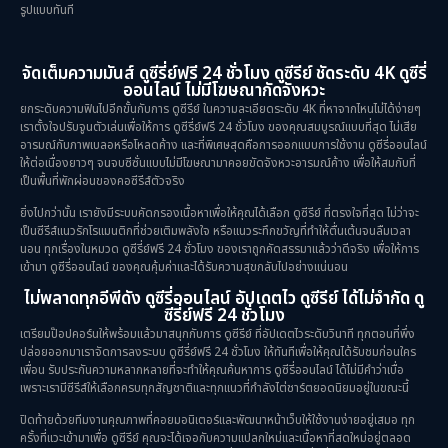
รูปแบบทันที
จัดเต็มความมันส์ ดูซีรี่ย์ฟรี 24 ชั่วโมง ดูซีรีย์ ชัดระดับ 4K ดูซีรี่
ออนไลน์ ไม่มีโฆษณากัดจังหวะ
ยกระดับความฟินไปอีกขั้นกับการ ดูซีรีย์ ในความละเอียดระดับ 4K ที่หาจากไหนไม่ได้ง่ายๆ
เราตั้งใจปรับจูนตัวเล่นเพื่อให้การ ดูซีรี่ย์ฟรี 24 ชั่วโมง ของคุณสมบูรณ์แบบที่สุด ไม่เสีย
อารมณ์กับภาพเบลอหรือโหลดค้าง และที่พิเศษสุดคือการออกแบบการใช้งาน ดูซีรี่ออนไลน์
ให้ต่อเนื่องยาวๆ จนจบซีซั่นแบบไม่มีโฆษณามาคอยขัดจังหวะอารมณ์ค้าง เพื่อให้สมกับที่
เป็นพื้นที่พักผ่อนของคอซีรีส์ตัวจริง
ยิ่งไปกว่านั้น เรายังมีระบบคัดกรองเนื้อหาเพื่อให้คุณได้เลือก ดูซีรีย์ ที่ตรงใจที่สุด ไม่ว่าจะ
เป็นซีรีส์แนวรักโรแมนติกที่ช่วยเติมพลังใจ หรือแนวระทึกขวัญที่ทำให้ตื่นเต้นจนลืมเวลา
นอน ทุกเรื่องในหมวด ดูซีรี่ย์ฟรี 24 ชั่วโมง ของเราถูกคัดสรรมาแล้วว่าดีจริง เพื่อให้การ
เข้ามา ดูซีรี่ออนไลน์ ของคุณคุ้มค่าและได้รับความสุขกลับไปอย่างแน่นอน
ไม่พลาดทุกอีพีดัง ดูซีรี่ออนไลน์ อัปเดตไว ดูซีรีย์ ได้ไม่จำกัด ดู
ซีรี่ย์ฟรี 24 ชั่วโมง
เตรียมป๊อปคอร์นให้พร้อมแล้วมาสนุกกับการ ดูซีรีย์ ที่อัปเดตไวระดับวินาที ทุกตอนที่พึ่ง
ปล่อยออกมาเราจัดการลงระบบ ดูซีรี่ย์ฟรี 24 ชั่วโมง ให้ทันทีเพื่อให้คุณได้รับชมก่อนใคร
เพื่อน รับประกันความหลากหลายที่จะทำให้คุณค้นหาการ ดูซีรี่ออนไลน์ ได้ไม่มีคำว่าเบื่อ
เพราะเรามีซีรีส์ให้เลือกครบทุกสัญชาติและทุกแนวที่กำลังไต่ชาร์ตยอดนิยมอยู่ในขณะนี้
ปิดท้ายด้วยทีมงานคุณภาพที่คอยมอนิเตอร์และพัฒนาหน้าเว็บให้ใช้งานง่ายอยู่เสมอ ทุก
ครั้งที่แวะเข้ามาเพื่อ ดูซีรีย์ คุณจะได้เจอกับความแปลกใหม่และเนื้อหาที่สดใหม่อยู่ตลอด