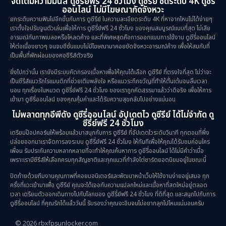
จัดเต็มความมันส์ ดูซีรี่ย์ฟรี 24 ชั่วโมง ดูซีรีย์ ชัดระดับ 4K ดูซีรี่
ออนไลน์ ไม่มีโฆษณากัดจังหวะ
Sci-Fi วิทยาศาสตร์
(5)
ยกระดับความฟินไปอีกขั้นกับการ ดูซีรีย์ ในความละเอียดระดับ 4K ที่หาจากไหนไม่ได้ง่ายๆ
เราตั้งใจปรับจูนตัวเล่นเพื่อให้การ ดูซีรี่ย์ฟรี 24 ชั่วโมง ของคุณสมบูรณ์แบบที่สุด ไม่เสีย
อารมณ์กับภาพเบลอหรือโหลดค้าง และที่พิเศษสุดคือการออกแบบการใช้งาน ดูซีรี่ออนไลน์
Science
(1)
ให้ต่อเนื่องยาวๆ จนจบซีซั่นแบบไม่มีโฆษณามาคอยขัดจังหวะอารมณ์ค้าง เพื่อให้สมกับที่
เป็นพื้นที่พักผ่อนของคอซีรีส์ตัวจริง
Slice of Life ชีวิตประจำวัน
(31)
ยิ่งไปกว่านั้น เรายังมีระบบคัดกรองเนื้อหาเพื่อให้คุณได้เลือก ดูซีรีย์ ที่ตรงใจที่สุด ไม่ว่าจะ
เป็นซีรีส์แนวรักโรแมนติกที่ช่วยเติมพลังใจ หรือแนวระทึกขวัญที่ทำให้ตื่นเต้นจนลืมเวลา
Social Issues สังคม
(26)
นอน ทุกเรื่องในหมวด ดูซีรี่ย์ฟรี 24 ชั่วโมง ของเราถูกคัดสรรมาแล้วว่าดีจริง เพื่อให้การ
เข้ามา ดูซีรี่ออนไลน์ ของคุณคุ้มค่าและได้รับความสุขกลับไปอย่างแน่นอน
Spy
(3)
ไม่พลาดทุกอีพีดัง ดูซีรี่ออนไลน์ อัปเดตไว ดูซีรีย์ ได้ไม่จำกัด ดู
ซีรี่ย์ฟรี 24 ชั่วโมง
เตรียมป๊อปคอร์นให้พร้อมแล้วมาสนุกกับการ ดูซีรีย์ ที่อัปเดตไวระดับวินาที ทุกตอนที่พึ่ง
Supernatural เหนือธรรมชาติ
(49)
ปล่อยออกมาเราจัดการลงระบบ ดูซีรี่ย์ฟรี 24 ชั่วโมง ให้ทันทีเพื่อให้คุณได้รับชมก่อนใคร
เพื่อน รับประกันความหลากหลายที่จะทำให้คุณค้นหาการ ดูซีรี่ออนไลน์ ได้ไม่มีคำว่าเบื่อ
survival เอาตัวรอด
(23)
เพราะเรามีซีรีส์ให้เลือกครบทุกสัญชาติและทุกแนวที่กำลังไต่ชาร์ตยอดนิยมอยู่ในขณะนี้
ปิดท้ายด้วยทีมงานคุณภาพที่คอยมอนิเตอร์และพัฒนาหน้าเว็บให้ใช้งานง่ายอยู่เสมอ ทุก
Thriller ระทึกขวัญ
(90)
ครั้งที่แวะเข้ามาเพื่อ ดูซีรีย์ คุณจะได้เจอกับความแปลกใหม่และเนื้อหาที่สดใหม่อยู่ตลอด
เวลา เตรียมตัวออกเดินทางไปกับโลกของ ดูซีรี่ย์ฟรี 24 ชั่วโมง ที่ดีที่สุด และสนุกไปกับการ
Uncategorized
(2)
ดูซีรี่ออนไลน์ ที่คุณรักได้แล้ววันนี้ รับรองว่าคุณจะอินจนไม่อยากลุกไปไหนแน่นอนครับ
© 2026 rbxfpsunlocker.com