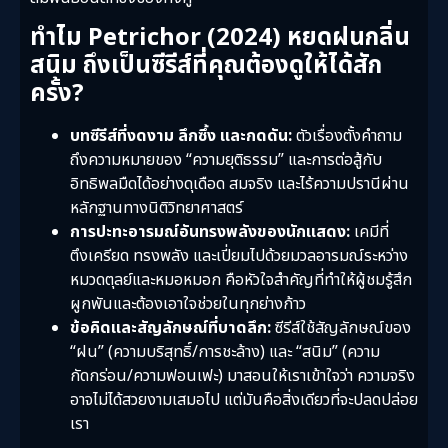
ทำไม Petrichor (2024) หยดฝนกลิ่น
สนิม ถึงเป็นซีรีส์ที่คุณต้องดูให้ได้สัก
ครั้ง?
บทซีรีส์ที่งดงาม ลึกซึ้ง และกดดัน:
ตัวเรื่องตั้งคำถาม
ถึงความหมายของ “ความยุติธรรม” และการต่อสู้กับ
อิทธิพลมืดได้อย่างดุเดือด สมจริง และไร้ความปรานีผ่าน
หลักฐานทางนิติวิทยาศาสตร์
การปะทะอารมณ์อันทรงพลังของนักแสดง:
เคมีที่
ตึงเครียด ทรงพลัง และเปี่ยมไปด้วยมวลอารมณ์ระหว่าง
หมวดตุลย์และหมอหมอก คือหัวใจสำคัญที่ทำให้ผู้ชมรู้สึก
ผูกพันและต้องเอาใจช่วยในทุกย่างก้าว
ข้อคิดและสัญลักษณ์ที่บาดลึก:
ซีรีส์ใช้สัญลักษณ์ของ
“ฝน” (ความบริสุทธิ์/การชะล้าง) และ “สนิม” (ความ
กัดกร่อน/ความฟอนเฟะ) มาสอนให้เราเข้าใจว่า ความจริง
อาจไม่ได้สวยงามเสมอไป แต่มันคือสิ่งเดียวที่จะปลดปล่อย
เรา