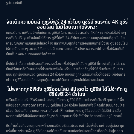
รูปแบบทันที
จัดเต็มความมันส์ ดูซีรี่ย์ฟรี 24 ชั่วโมง ดูซีรีย์ ชัดระดับ 4K ดูซีรี่
ออนไลน์ ไม่มีโฆษณากัดจังหวะ
ยกระดับความฟินไปอีกขั้นกับการ ดูซีรีย์ ในความละเอียดระดับ 4K ที่หาจากไหนไม่ได้ง่ายๆ
เราตั้งใจปรับจูนตัวเล่นเพื่อให้การ ดูซีรี่ย์ฟรี 24 ชั่วโมง ของคุณสมบูรณ์แบบที่สุด ไม่เสีย
อารมณ์กับภาพเบลอหรือโหลดค้าง และที่พิเศษสุดคือการออกแบบการใช้งาน ดูซีรี่ออนไลน์
ให้ต่อเนื่องยาวๆ จนจบซีซั่นแบบไม่มีโฆษณามาคอยขัดจังหวะอารมณ์ค้าง เพื่อให้สมกับที่
เป็นพื้นที่พักผ่อนของคอซีรีส์ตัวจริง
ยิ่งไปกว่านั้น เรายังมีระบบคัดกรองเนื้อหาเพื่อให้คุณได้เลือก ดูซีรีย์ ที่ตรงใจที่สุด ไม่ว่าจะ
เป็นซีรีส์แนวรักโรแมนติกที่ช่วยเติมพลังใจ หรือแนวระทึกขวัญที่ทำให้ตื่นเต้นจนลืมเวลา
นอน ทุกเรื่องในหมวด ดูซีรี่ย์ฟรี 24 ชั่วโมง ของเราถูกคัดสรรมาแล้วว่าดีจริง เพื่อให้การ
เข้ามา ดูซีรี่ออนไลน์ ของคุณคุ้มค่าและได้รับความสุขกลับไปอย่างแน่นอน
ไม่พลาดทุกอีพีดัง ดูซีรี่ออนไลน์ อัปเดตไว ดูซีรีย์ ได้ไม่จำกัด ดู
ซีรี่ย์ฟรี 24 ชั่วโมง
เตรียมป๊อปคอร์นให้พร้อมแล้วมาสนุกกับการ ดูซีรีย์ ที่อัปเดตไวระดับวินาที ทุกตอนที่พึ่ง
ปล่อยออกมาเราจัดการลงระบบ ดูซีรี่ย์ฟรี 24 ชั่วโมง ให้ทันทีเพื่อให้คุณได้รับชมก่อนใคร
เพื่อน รับประกันความหลากหลายที่จะทำให้คุณค้นหาการ ดูซีรี่ออนไลน์ ได้ไม่มีคำว่าเบื่อ
เพราะเรามีซีรีส์ให้เลือกครบทุกสัญชาติและทุกแนวที่กำลังไต่ชาร์ตยอดนิยมอยู่ในขณะนี้
ปิดท้ายด้วยทีมงานคุณภาพที่คอยมอนิเตอร์และพัฒนาหน้าเว็บให้ใช้งานง่ายอยู่เสมอ ทุก
ครั้งที่แวะเข้ามาเพื่อ ดูซีรีย์ คุณจะได้เจอกับความแปลกใหม่และเนื้อหาที่สดใหม่อยู่ตลอด