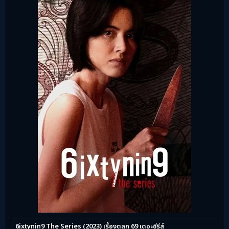
6ixtynin9 The Series (2023) เรื่องตลก 69 เดอะซีรีส์