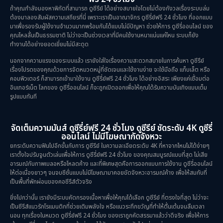
Mystery ลึกลับ
(52)
ถ้าคุณกำลังมองหาพิกัดที่สามารถ ดูซีรีย์ ได้อย่างสบายใจโดยไม่ต้องกังวลเรื่องระบบล่ม
ต้องมาลองสัมผัสความเสถียรที่นี่ เพราะเราเป็นอาณาจักร ดูซีรี่ย์ฟรี 24 ชั่วโมง ที่ออกแบบ
มาเพื่อรองรับผู้ใช้งานจำนวนมากพร้อมกันได้แบบไม่มีปัญหา ช่วยให้การ ดูซีรี่ออนไลน์ ของ
Period ย้อนยุค
(38)
คุณไหลลื่นเป็นธรรมชาติ ไม่ว่าจะเป็นช่วงเวลาที่มีคนใช้งานหนาแน่นแค่ไหน ระบบก็ยัง
ทำงานได้อย่างยอดเยี่ยมไม่มีสะดุด
Political การเมือง
(21)
นอกจากความแรงของระบบแล้ว เรายังใส่ใจเรื่องความสะดวกสบายในการค้นหา ดูซีรีย์
เรื่องโปรดของคุณด้วยการจัดหมวดหมู่ที่ชัดเจนและใช้งานง่าย จะใช้มือถือ แท็บเล็ต หรือ
Psychological จิตวิทยา
(28)
คอมพิวเตอร์ ก็สามารถเข้ามาใช้งาน ดูซีรี่ย์ฟรี 24 ชั่วโมง ได้อย่างอิสระ เพียงแค่เชื่อมต่อ
อินเทอร์เน็ต โลกของ ดูซีรี่ออนไลน์ ก็จะถูกเปิดออกเพื่อให้คุณได้รับความบันเทิงแบบเต็ม
รูปแบบทันที
Revenge
(10)
Romance โรแมนติก
(75)
จัดเต็มความมันส์ ดูซีรี่ย์ฟรี 24 ชั่วโมง ดูซีรีย์ ชัดระดับ 4K ดูซีรี่
ออนไลน์ ไม่มีโฆษณากัดจังหวะ
Sci-Fi วิทยาศาสตร์
(5)
ยกระดับความฟินไปอีกขั้นกับการ ดูซีรีย์ ในความละเอียดระดับ 4K ที่หาจากไหนไม่ได้ง่ายๆ
เราตั้งใจปรับจูนตัวเล่นเพื่อให้การ ดูซีรี่ย์ฟรี 24 ชั่วโมง ของคุณสมบูรณ์แบบที่สุด ไม่เสีย
อารมณ์กับภาพเบลอหรือโหลดค้าง และที่พิเศษสุดคือการออกแบบการใช้งาน ดูซีรี่ออนไลน์
Science
(1)
ให้ต่อเนื่องยาวๆ จนจบซีซั่นแบบไม่มีโฆษณามาคอยขัดจังหวะอารมณ์ค้าง เพื่อให้สมกับที่
เป็นพื้นที่พักผ่อนของคอซีรีส์ตัวจริง
Slice of Life ชีวิตประจำวัน
(30)
ยิ่งไปกว่านั้น เรายังมีระบบคัดกรองเนื้อหาเพื่อให้คุณได้เลือก ดูซีรีย์ ที่ตรงใจที่สุด ไม่ว่าจะ
เป็นซีรีส์แนวรักโรแมนติกที่ช่วยเติมพลังใจ หรือแนวระทึกขวัญที่ทำให้ตื่นเต้นจนลืมเวลา
Social Issues สังคม
(25)
นอน ทุกเรื่องในหมวด ดูซีรี่ย์ฟรี 24 ชั่วโมง ของเราถูกคัดสรรมาแล้วว่าดีจริง เพื่อให้การ