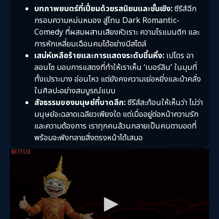
บทภาพยนตร์ที่เปี่ยมด้วยรสนิยมและชั้นเชิง:
ซีรีส์ฉีก
กรอบความหม่นหมอง สู่โทน Dark Romantic-
Comedy ที่ผสมผสานเสียงหัวเราะ ความโรแมนติก และ
การหักเหลี่ยมเฉือนคมได้อย่างมีสไตล์
เสน่ห์เหลือร้ายและการแสดงระดับขึ้นหิ้ง:
เปโดร อา
ลอนโซ มอบการแสดงที่ทำให้เราเห็น ‘เบอร์ลิน’ ในมุมที่
ทั้งเปราะบาง อ่อนไหว แต่ยังคงความเย่อหยิ่งและบ้าคลั่ง
ในศิลปะอย่างสมบูรณ์แบบ
สัจธรรมของมนุษย์ที่บาดลึก:
ซีรีส์สะท้อนให้เห็นว่า ไม่ว่า
มนุษย์จะฉลาดเฉลียวเพียงใด แต่เมื่ออยู่ต่อหน้าความรัก
และความต้องการ เราทุกคนล้วนกลายเป็นคนตาบอดที่
พร้อมจะพังทลายสิ่งตรงหน้าได้เสมอ