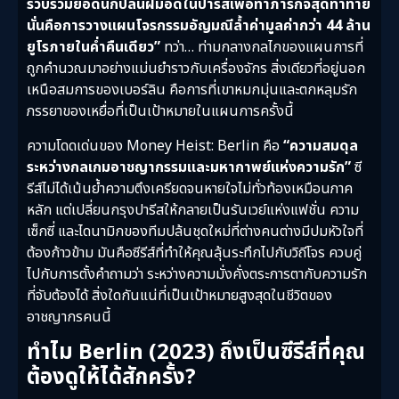
รวบรวมยอดนักปล้นฝีมือดีในปารีสเพื่อทำภารกิจสุดท้าทาย
นั่นคือการวางแผนโจรกรรมอัญมณีล้ำค่ามูลค่ากว่า 44 ล้าน
ยูโรภายในค่ำคืนเดียว”
ทว่า… ท่ามกลางกลไกของแผนการที่
ถูกคำนวณมาอย่างแม่นยำราวกับเครื่องจักร สิ่งเดียวที่อยู่นอก
เหนือสมการของเบอร์ลิน คือการที่เขาหมกมุ่นและตกหลุมรัก
ภรรยาของเหยื่อที่เป็นเป้าหมายในแผนการครั้งนี้
ความโดดเด่นของ Money Heist: Berlin คือ
“ความสมดุล
ระหว่างกลเกมอาชญากรรมและมหากาพย์แห่งความรัก”
ซี
รีส์ไม่ได้เน้นย้ำความตึงเครียดจนหายใจไม่ทั่วท้องเหมือนภาค
หลัก แต่เปลี่ยนกรุงปารีสให้กลายเป็นรันเวย์แห่งแฟชั่น ความ
เซ็กซี่ และไดนามิกของทีมปล้นชุดใหม่ที่ต่างคนต่างมีปมหัวใจที่
ต้องก้าวข้าม มันคือซีรีส์ที่ทำให้คุณลุ้นระทึกไปกับวิถีโจร ควบคู่
ไปกับการตั้งคำถามว่า ระหว่างความมั่งคั่งตระการตากับความรัก
ที่จับต้องได้ สิ่งใดกันแน่ที่เป็นเป้าหมายสูงสุดในชีวิตของ
อาชญากรคนนี้
ทำไม Berlin (2023) ถึงเป็นซีรีส์ที่คุณ
ต้องดูให้ได้สักครั้ง?