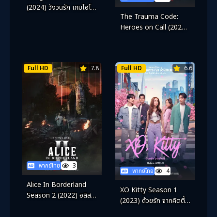
(2024) วังวนรัก เกมไฮโซ
The Trauma Code:
ซีซั่น 3
Heroes on Call (2025)
ชั่วโมงโกงความตาย
Full HD
7.8
Full HD
6.6
พากย์ไทย
3
พากย์ไทย
4
Alice In Borderland
XO Kitty Season 1
Season 2 (2022) อลิสใน
(2023) ด้วยรัก จากคิตตี้ ซี
แดนมรณะ ซีซั่น 2
ซั่น 1