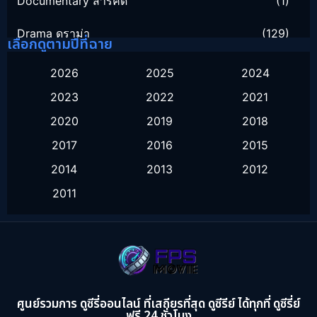
Documentary สารคดี
(1)
Drama ดราม่า
(129)
เลือกดูตามปีที่ฉาย
Family ครอบครัว
(16)
2026
2025
2024
2023
2022
2021
Fantasy จินตนาการ
(51)
2020
2019
2018
Healing
(1)
2017
2016
2015
History ประวัติศาสตร์
(9)
2014
2013
2012
2011
Horror สยองขวัญ
(16)
Inspirational แรงบันดาลใจ
(10)
Love
(2)
Melodrama
(2)
ศูนย์รวมการ ดูซีรี่ออนไลน์ ที่เสถียรที่สุด ดูซีรีย์ ได้ทุกที่ ดูซีรี่ย์
ฟรี 24 ชั่วโมง