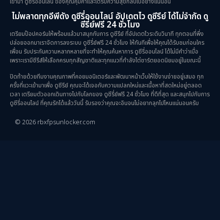
เข้ามา ดูซีรี่ออนไลน์ ของคุณคุ้มค่าและได้รับความสุขกลับไปอย่างแน่นอน
Spy
(3)
ไม่พลาดทุกอีพีดัง ดูซีรี่ออนไลน์ อัปเดตไว ดูซีรีย์ ได้ไม่จำกัด ดู
ซีรี่ย์ฟรี 24 ชั่วโมง
เตรียมป๊อปคอร์นให้พร้อมแล้วมาสนุกกับการ ดูซีรีย์ ที่อัปเดตไวระดับวินาที ทุกตอนที่พึ่ง
Supernatural เหนือธรรมชาติ
(49)
ปล่อยออกมาเราจัดการลงระบบ ดูซีรี่ย์ฟรี 24 ชั่วโมง ให้ทันทีเพื่อให้คุณได้รับชมก่อนใคร
เพื่อน รับประกันความหลากหลายที่จะทำให้คุณค้นหาการ ดูซีรี่ออนไลน์ ได้ไม่มีคำว่าเบื่อ
survival เอาตัวรอด
(23)
เพราะเรามีซีรีส์ให้เลือกครบทุกสัญชาติและทุกแนวที่กำลังไต่ชาร์ตยอดนิยมอยู่ในขณะนี้
ปิดท้ายด้วยทีมงานคุณภาพที่คอยมอนิเตอร์และพัฒนาหน้าเว็บให้ใช้งานง่ายอยู่เสมอ ทุก
Thriller ระทึกขวัญ
(84)
ครั้งที่แวะเข้ามาเพื่อ ดูซีรีย์ คุณจะได้เจอกับความแปลกใหม่และเนื้อหาที่สดใหม่อยู่ตลอด
เวลา เตรียมตัวออกเดินทางไปกับโลกของ ดูซีรี่ย์ฟรี 24 ชั่วโมง ที่ดีที่สุด และสนุกไปกับการ
Uncategorized
(1)
ดูซีรี่ออนไลน์ ที่คุณรักได้แล้ววันนี้ รับรองว่าคุณจะอินจนไม่อยากลุกไปไหนแน่นอนครับ
© 2026 rbxfpsunlocker.com
War สงคราม
(20)
ซีรี่ย์จีนซับไทย
(3)
ซีรีย์จีนพากย์ไทย
(14)
ซีรี่ย์จีนมาใหม่
(3)
ซีรีย์จีนเสียงไทย
(1)