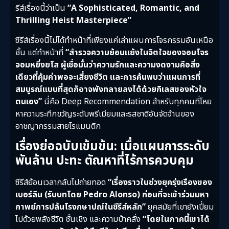
รีส์เรื่องนี้ว่าเป็น
“A Sophisticated, Romantic, and
Thrilling Heist Masterpiece”
ซีรีส์เรื่องนี้ไม่ได้ทำหน้าที่เพียงแค่เล่าแผนการโจรกรรมอันเหนือ
ชั้น แต่ทำหน้าที่
“สำรวจความย้อนแย้งในจิตใจของจอมโจร
จอมหยิ่งยโส ผู้เชื่อมั่นว่าความรักและความงดงามคือสิ่ง
เดียวที่คุ้มค่าพอจะเสี่ยงชีวิต และการค้นพบว่าแผนการที่
สมบูรณ์แบบที่สุดก็อาจพังทลายลงได้ด้วยกิเลสของหัวใจ
ตนเอง”
นี่คือ Deep Recommendation สำหรับทุกคนที่โหย
หาความระทึกขวัญระดับพรีเมียมและรสชาติอันจัดจ้านของ
อาชญากรรมสายโรแมนติก
เรื่องย่อฉบับเข้มข้น: เมื่อแผนการระดับ
พันล้าน ปะทะ ตัณหาที่ไร้การควบคุม
ซีรีส์ย้อนเวลากลับไปถ่ายทอด
“เรื่องราวในช่วงยุครุ่งเรืองของ
เบอร์ลิน (รับบทโดย Pedro Alonso) ก่อนที่จะเข้าร่วมมหา
กาพย์การปล้นโรงกษาปณ์ในซีรีส์หลัก”
ยุคสมัยที่เขายังเปี่ยม
ไปด้วยพลังชีวิต ชั้นเชิง และความบ้าคลั่ง
“โดยในภาคนี้เขาได้