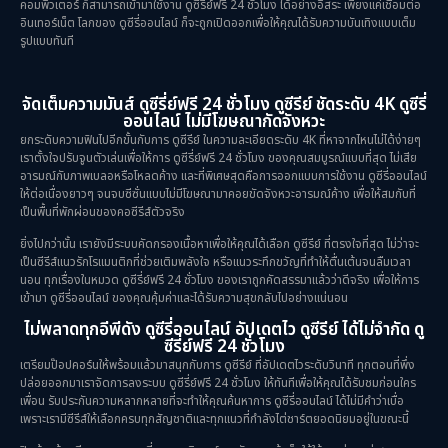
คอมพิวเตอร์ ก็สามารถเข้ามาใช้งาน ดูซีรี่ย์ฟรี 24 ชั่วโมง ได้อย่างอิสระ เพียงแค่เชื่อมต่อ
อินเทอร์เน็ต โลกของ ดูซีรี่ออนไลน์ ก็จะถูกเปิดออกเพื่อให้คุณได้รับความบันเทิงแบบเต็ม
รูปแบบทันที
จัดเต็มความมันส์ ดูซีรี่ย์ฟรี 24 ชั่วโมง ดูซีรีย์ ชัดระดับ 4K ดูซีรี่
ออนไลน์ ไม่มีโฆษณากัดจังหวะ
ยกระดับความฟินไปอีกขั้นกับการ ดูซีรีย์ ในความละเอียดระดับ 4K ที่หาจากไหนไม่ได้ง่ายๆ
เราตั้งใจปรับจูนตัวเล่นเพื่อให้การ ดูซีรี่ย์ฟรี 24 ชั่วโมง ของคุณสมบูรณ์แบบที่สุด ไม่เสีย
อารมณ์กับภาพเบลอหรือโหลดค้าง และที่พิเศษสุดคือการออกแบบการใช้งาน ดูซีรี่ออนไลน์
ให้ต่อเนื่องยาวๆ จนจบซีซั่นแบบไม่มีโฆษณามาคอยขัดจังหวะอารมณ์ค้าง เพื่อให้สมกับที่
เป็นพื้นที่พักผ่อนของคอซีรีส์ตัวจริง
ยิ่งไปกว่านั้น เรายังมีระบบคัดกรองเนื้อหาเพื่อให้คุณได้เลือก ดูซีรีย์ ที่ตรงใจที่สุด ไม่ว่าจะ
เป็นซีรีส์แนวรักโรแมนติกที่ช่วยเติมพลังใจ หรือแนวระทึกขวัญที่ทำให้ตื่นเต้นจนลืมเวลา
นอน ทุกเรื่องในหมวด ดูซีรี่ย์ฟรี 24 ชั่วโมง ของเราถูกคัดสรรมาแล้วว่าดีจริง เพื่อให้การ
เข้ามา ดูซีรี่ออนไลน์ ของคุณคุ้มค่าและได้รับความสุขกลับไปอย่างแน่นอน
ไม่พลาดทุกอีพีดัง ดูซีรี่ออนไลน์ อัปเดตไว ดูซีรีย์ ได้ไม่จำกัด ดู
ซีรี่ย์ฟรี 24 ชั่วโมง
เตรียมป๊อปคอร์นให้พร้อมแล้วมาสนุกกับการ ดูซีรีย์ ที่อัปเดตไวระดับวินาที ทุกตอนที่พึ่ง
ปล่อยออกมาเราจัดการลงระบบ ดูซีรี่ย์ฟรี 24 ชั่วโมง ให้ทันทีเพื่อให้คุณได้รับชมก่อนใคร
เพื่อน รับประกันความหลากหลายที่จะทำให้คุณค้นหาการ ดูซีรี่ออนไลน์ ได้ไม่มีคำว่าเบื่อ
เพราะเรามีซีรีส์ให้เลือกครบทุกสัญชาติและทุกแนวที่กำลังไต่ชาร์ตยอดนิยมอยู่ในขณะนี้