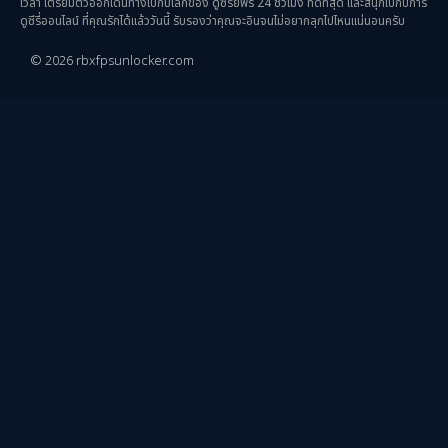
เวลา เตรียมตัวออกเดินทางไปกับโลกของ ดูซีรี่ย์ฟรี 24 ชั่วโมง ที่ดีที่สุด และสนุกไปกับการ
Uncategorized
(2)
ดูซีรี่ออนไลน์ ที่คุณรักได้แล้ววันนี้ รับรองว่าคุณจะอินจนไม่อยากลุกไปไหนแน่นอนครับ
© 2026 rbxfpsunlocker.com
War สงคราม
(20)
ซีรี่ย์จีนซับไทย
(3)
ซีรีย์จีนพากย์ไทย
(15)
ซีรี่ย์จีนมาใหม่
(3)
ซีรีย์จีนเสียงไทย
(1)
ซีรีย์เกาหลีน่าดู
(7)
ซีรีย์เข้าใหม่ 2026
(1)
ซีรีย์ไทย
(2)
ดูซีรีย์ Netflix
(3)