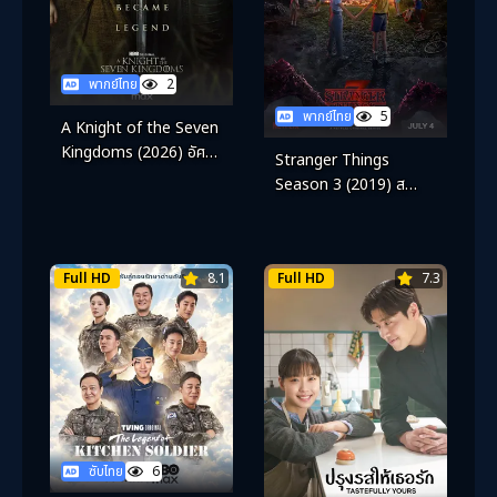
พากย์ไทย
2
พากย์ไทย
5
A Knight of the Seven
Kingdoms (2026) อัศวิน
Stranger Things
แห่งเจ็ดอาณาจักร
Season 3 (2019) ส
เตรนเจอร์ ธิงส์ ซีซั่น 3
Full HD
8.1
Full HD
7.3
ซับไทย
6