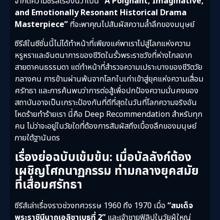
จำกัดความซีรีส์เรื่องนี้ว่าเป็น
“A Poignant, Imaginative,
and Emotionally Resonant Historical Drama
Masterpiece”
ที่จะพาคุณไปสัมผัสความล้ำลึกของมนุษย์
ซีรีส์ในซีซั่นนี้ไม่ได้ทำหน้าที่เพียงแค่พาเราไปสู่โลกแห่งความ
หรูหราและจินตนาการของชีวิตในรั้วพระราชวังที่ห่างไกลจาก
สายตาคนธรรมดา แต่ทำหน้าที่สำรวจความเปราะบางของชีวิตวัย
กลางคน การข้ามผ่านพ้นจากโลกใบเก่าเข้าสู่ยุคแห่งความเสื่อม
ศรัทธา และการค้นพบว่าการต่อสู้เพื่อปกป้องความมั่นคงของ
สถาบันอาจเป็นเกราะป้องกันที่ดีที่สุดในวันที่โลกความจริงอัน
โหดร้ายทำร้ายเรา นี่คือ Deep Recommendation สำหรับทุก
คน ไม่ว่าจะอยู่ในวัยใดที่ต้องการสัมผัสถึงเบื้องลึกของมนุษย์
ภายใต้ฐานันดร
เรื่องย่อฉบับเข้มข้น:
เมื่อบัลลังก์ต้อง
เผชิญโศกนาฏกรรม ท่ามกลางยุคสมัย
ที่เสื่อมศรัทธา
ซีรีส์เล่าเรื่องราวช่วงทศวรรษ 1960 ถึง 1970 เมื่อ
“สมเด็จ
พระราชินีนาถเอลิซาเบธที่ 2”
และเจ้าชายฟิลิปในวัยผู้ใหญ่