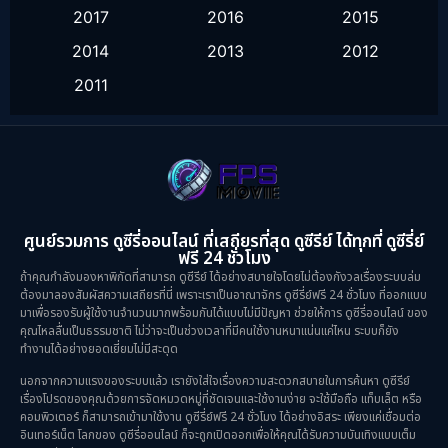
2017
2016
2015
History ประวัติศาสตร์
(9)
2014
2013
2012
2011
Horror สยองขวัญ
(16)
Inspirational แรงบันดาลใจ
(10)
Love
(2)
Melodrama
(2)
ศูนย์รวมการ ดูซีรี่ออนไลน์ ที่เสถียรที่สุด ดูซีรีย์ ได้ทุกที่ ดูซีรี่ย์
ฟรี 24 ชั่วโมง
Mystery ลึกลับ
(57)
ถ้าคุณกำลังมองหาพิกัดที่สามารถ ดูซีรีย์ ได้อย่างสบายใจโดยไม่ต้องกังวลเรื่องระบบล่ม
ต้องมาลองสัมผัสความเสถียรที่นี่ เพราะเราเป็นอาณาจักร ดูซีรี่ย์ฟรี 24 ชั่วโมง ที่ออกแบบ
มาเพื่อรองรับผู้ใช้งานจำนวนมากพร้อมกันได้แบบไม่มีปัญหา ช่วยให้การ ดูซีรี่ออนไลน์ ของ
Period ย้อนยุค
(39)
คุณไหลลื่นเป็นธรรมชาติ ไม่ว่าจะเป็นช่วงเวลาที่มีคนใช้งานหนาแน่นแค่ไหน ระบบก็ยัง
ทำงานได้อย่างยอดเยี่ยมไม่มีสะดุด
Political การเมือง
(21)
นอกจากความแรงของระบบแล้ว เรายังใส่ใจเรื่องความสะดวกสบายในการค้นหา ดูซีรีย์
เรื่องโปรดของคุณด้วยการจัดหมวดหมู่ที่ชัดเจนและใช้งานง่าย จะใช้มือถือ แท็บเล็ต หรือ
Psychological จิตวิทยา
(29)
คอมพิวเตอร์ ก็สามารถเข้ามาใช้งาน ดูซีรี่ย์ฟรี 24 ชั่วโมง ได้อย่างอิสระ เพียงแค่เชื่อมต่อ
อินเทอร์เน็ต โลกของ ดูซีรี่ออนไลน์ ก็จะถูกเปิดออกเพื่อให้คุณได้รับความบันเทิงแบบเต็ม