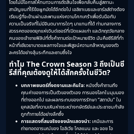
โดยไม่มีโอกาสให้ทบทวนการตัดสินใจเพื่อกลับคืนสู่สถานะ
สามัญชนที่ไร้ข้อผูกมัดได้อีกต่อไป เอลิซาเบธและชาร์ลส์ต่างต้อง
เรียนรู้ที่จะข้ามผ่านสะพานแห่งความโศกเศร้าเพื่อรับมือกับ
ความเป็นจริงที่ไม่มีจินตนาการใดๆ มาแทนที่ได้ ท่ามกลางการ
สวรรคตของดยุกแห่งวินด์เซอร์ที่เปิดแผลเก่า และวิกฤตวัยกลาง
คนของเจ้าชายฟิลิปที่ตั้งคำถามต่อเป้าหมายชีวิต มันคือซีรีส์ที่ทำ
หน้าที่เยียวยาบาดแผลทางใจและพิสูจน์ความกล้าหาญของตัว
ละครได้อย่างลุ้นระทึกและซาบซึ้งใจ
ทำไม The Crown Season 3 ถึงเป็นซี
รีส์ที่คุณต้องดูให้ได้สักครั้งในชีวิต?
บทภาพยนตร์ที่งดงามและกินใจ:
หนังตั้งคำถามถึง
คุณค่าของการเป็นตัวของตัวเอง การมองโลกในมุมมอง
ที่ต่างออกไป และผลกระทบของการรักษา “สถาบัน” ใน
ยุคสมัยที่ความเหินห่างระหว่างกษัตริย์และประชาชนกำลัง
ถูกท้าทายได้อย่างลึกซึ้ง
การแสดงที่สมจริงของนักแสดงนำ:
เคมีและการ
ถ่ายทอดอารมณ์ของ โอลิเวีย โคลแมน และ จอช โอ