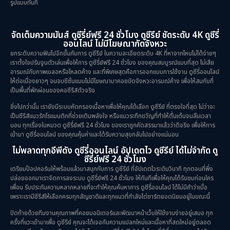
รูปแบบทันที
Revenge
(10)
Romance โรแมนติก
(76)
จัดเต็มความมันส์ ดูซีรี่ย์ฟรี 24 ชั่วโมง ดูซีรีย์ ชัดระดับ 4K ดูซีรี่
ออนไลน์ ไม่มีโฆษณากัดจังหวะ
Sci-Fi วิทยาศาสตร์
(5)
ยกระดับความฟินไปอีกขั้นกับการ ดูซีรีย์ ในความละเอียดระดับ 4K ที่หาจากไหนไม่ได้ง่ายๆ
เราตั้งใจปรับจูนตัวเล่นเพื่อให้การ ดูซีรี่ย์ฟรี 24 ชั่วโมง ของคุณสมบูรณ์แบบที่สุด ไม่เสีย
อารมณ์กับภาพเบลอหรือโหลดค้าง และที่พิเศษสุดคือการออกแบบการใช้งาน ดูซีรี่ออนไลน์
Science
(1)
ให้ต่อเนื่องยาวๆ จนจบซีซั่นแบบไม่มีโฆษณามาคอยขัดจังหวะอารมณ์ค้าง เพื่อให้สมกับที่
เป็นพื้นที่พักผ่อนของคอซีรีส์ตัวจริง
Slice of Life ชีวิตประจำวัน
(31)
ยิ่งไปกว่านั้น เรายังมีระบบคัดกรองเนื้อหาเพื่อให้คุณได้เลือก ดูซีรีย์ ที่ตรงใจที่สุด ไม่ว่าจะ
เป็นซีรีส์แนวรักโรแมนติกที่ช่วยเติมพลังใจ หรือแนวระทึกขวัญที่ทำให้ตื่นเต้นจนลืมเวลา
Social Issues สังคม
(26)
นอน ทุกเรื่องในหมวด ดูซีรี่ย์ฟรี 24 ชั่วโมง ของเราถูกคัดสรรมาแล้วว่าดีจริง เพื่อให้การ
เข้ามา ดูซีรี่ออนไลน์ ของคุณคุ้มค่าและได้รับความสุขกลับไปอย่างแน่นอน
Spy
(3)
ไม่พลาดทุกอีพีดัง ดูซีรี่ออนไลน์ อัปเดตไว ดูซีรีย์ ได้ไม่จำกัด ดู
ซีรี่ย์ฟรี 24 ชั่วโมง
เตรียมป๊อปคอร์นให้พร้อมแล้วมาสนุกกับการ ดูซีรีย์ ที่อัปเดตไวระดับวินาที ทุกตอนที่พึ่ง
Supernatural เหนือธรรมชาติ
(49)
ปล่อยออกมาเราจัดการลงระบบ ดูซีรี่ย์ฟรี 24 ชั่วโมง ให้ทันทีเพื่อให้คุณได้รับชมก่อนใคร
เพื่อน รับประกันความหลากหลายที่จะทำให้คุณค้นหาการ ดูซีรี่ออนไลน์ ได้ไม่มีคำว่าเบื่อ
survival เอาตัวรอด
(23)
เพราะเรามีซีรีส์ให้เลือกครบทุกสัญชาติและทุกแนวที่กำลังไต่ชาร์ตยอดนิยมอยู่ในขณะนี้
ปิดท้ายด้วยทีมงานคุณภาพที่คอยมอนิเตอร์และพัฒนาหน้าเว็บให้ใช้งานง่ายอยู่เสมอ ทุก
Thriller ระทึกขวัญ
(90)
ครั้งที่แวะเข้ามาเพื่อ ดูซีรีย์ คุณจะได้เจอกับความแปลกใหม่และเนื้อหาที่สดใหม่อยู่ตลอด