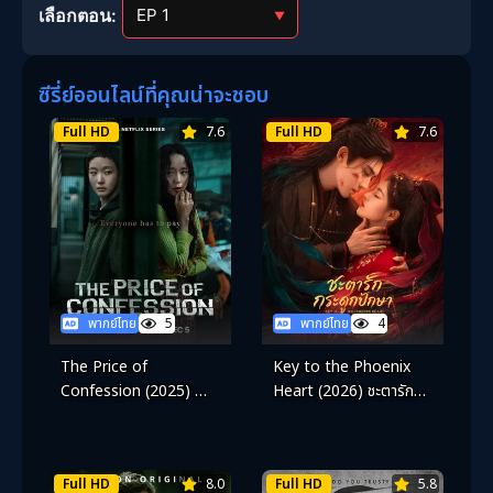
เลือกตอน:
▼
ซีรี่ย์ออนไลน์ที่คุณน่าจะชอบ
Full HD
7.6
Full HD
7.6
พากย์ไทย
5
พากย์ไทย
4
The Price of
Key to the Phoenix
Confession (2025) คำ
Heart (2026) ชะตารัก
สารภาพล้างเลือด
กระดูกปักษา
Full HD
8.0
Full HD
5.8