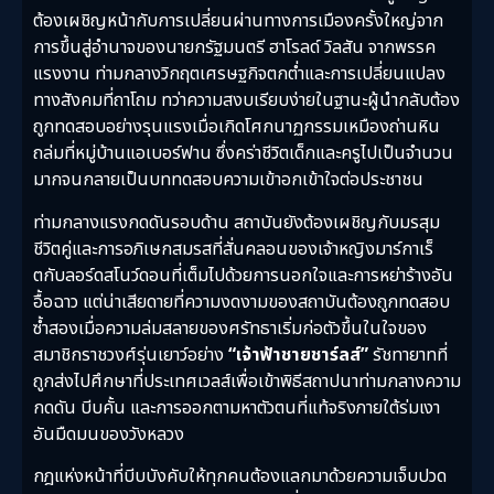
ต้องเผชิญหน้ากับการเปลี่ยนผ่านทางการเมืองครั้งใหญ่จาก
การขึ้นสู่อำนาจของนายกรัฐมนตรี ฮาโรลด์ วิลสัน จากพรรค
แรงงาน ท่ามกลางวิกฤตเศรษฐกิจตกต่ำและการเปลี่ยนแปลง
ทางสังคมที่ถาโถม ทว่าความสงบเรียบง่ายในฐานะผู้นำกลับต้อง
ถูกทดสอบอย่างรุนแรงเมื่อเกิดโศกนาฏกรรมเหมืองถ่านหิน
ถล่มที่หมู่บ้านแอเบอร์ฟาน ซึ่งคร่าชีวิตเด็กและครูไปเป็นจำนวน
มากจนกลายเป็นบททดสอบความเข้าอกเข้าใจต่อประชาชน
ท่ามกลางแรงกดดันรอบด้าน สถาบันยังต้องเผชิญกับมรสุม
ชีวิตคู่และการอภิเษกสมรสที่สั่นคลอนของเจ้าหญิงมาร์กาเร็
ตกับลอร์ดสโนว์ดอนที่เต็มไปด้วยการนอกใจและการหย่าร้างอัน
อื้อฉาว แต่น่าเสียดายที่ความงดงามของสถาบันต้องถูกทดสอบ
ซ้ำสองเมื่อความล่มสลายของศรัทธาเริ่มก่อตัวขึ้นในใจของ
สมาชิกราชวงศ์รุ่นเยาว์อย่าง
“เจ้าฟ้าชายชาร์ลส์”
รัชทายาทที่
ถูกส่งไปศึกษาที่ประเทศเวลส์เพื่อเข้าพิธีสถาปนาท่ามกลางความ
กดดัน บีบคั้น และการออกตามหาตัวตนที่แท้จริงภายใต้ร่มเงา
อันมืดมนของวังหลวง
กฎแห่งหน้าที่บีบบังคับให้ทุกคนต้องแลกมาด้วยความเจ็บปวด