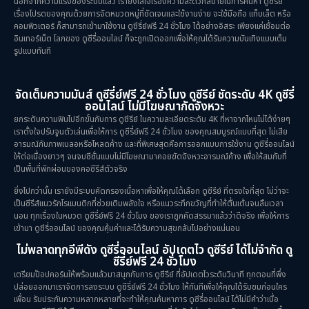
นอกจากความแรงของระบบแล้ว เรายังใส่ใจเรื่องความสะดวกสบายในการค้นหา ดูซีรีย์
เรื่องโปรดของคุณด้วยการจัดหมวดหมู่ที่ชัดเจนและใช้งานง่าย จะใช้มือถือ แท็บเล็ต หรือ
คอมพิวเตอร์ ก็สามารถเข้ามาใช้งาน ดูซีรี่ย์ฟรี 24 ชั่วโมง ได้อย่างอิสระ เพียงแค่เชื่อมต่อ
อินเทอร์เน็ต โลกของ ดูซีรี่ออนไลน์ ก็จะถูกเปิดออกเพื่อให้คุณได้รับความบันเทิงแบบเต็ม
รูปแบบทันที
จัดเต็มความมันส์ ดูซีรี่ย์ฟรี 24 ชั่วโมง ดูซีรีย์ ชัดระดับ 4K ดูซีรี่
ออนไลน์ ไม่มีโฆษณากัดจังหวะ
ยกระดับความฟินไปอีกขั้นกับการ ดูซีรีย์ ในความละเอียดระดับ 4K ที่หาจากไหนไม่ได้ง่ายๆ
เราตั้งใจปรับจูนตัวเล่นเพื่อให้การ ดูซีรี่ย์ฟรี 24 ชั่วโมง ของคุณสมบูรณ์แบบที่สุด ไม่เสีย
อารมณ์กับภาพเบลอหรือโหลดค้าง และที่พิเศษสุดคือการออกแบบการใช้งาน ดูซีรี่ออนไลน์
ให้ต่อเนื่องยาวๆ จนจบซีซั่นแบบไม่มีโฆษณามาคอยขัดจังหวะอารมณ์ค้าง เพื่อให้สมกับที่
เป็นพื้นที่พักผ่อนของคอซีรีส์ตัวจริง
ยิ่งไปกว่านั้น เรายังมีระบบคัดกรองเนื้อหาเพื่อให้คุณได้เลือก ดูซีรีย์ ที่ตรงใจที่สุด ไม่ว่าจะ
เป็นซีรีส์แนวรักโรแมนติกที่ช่วยเติมพลังใจ หรือแนวระทึกขวัญที่ทำให้ตื่นเต้นจนลืมเวลา
นอน ทุกเรื่องในหมวด ดูซีรี่ย์ฟรี 24 ชั่วโมง ของเราถูกคัดสรรมาแล้วว่าดีจริง เพื่อให้การ
เข้ามา ดูซีรี่ออนไลน์ ของคุณคุ้มค่าและได้รับความสุขกลับไปอย่างแน่นอน
ไม่พลาดทุกอีพีดัง ดูซีรี่ออนไลน์ อัปเดตไว ดูซีรีย์ ได้ไม่จำกัด ดู
ซีรี่ย์ฟรี 24 ชั่วโมง
เตรียมป๊อปคอร์นให้พร้อมแล้วมาสนุกกับการ ดูซีรีย์ ที่อัปเดตไวระดับวินาที ทุกตอนที่พึ่ง
ปล่อยออกมาเราจัดการลงระบบ ดูซีรี่ย์ฟรี 24 ชั่วโมง ให้ทันทีเพื่อให้คุณได้รับชมก่อนใคร
เพื่อน รับประกันความหลากหลายที่จะทำให้คุณค้นหาการ ดูซีรี่ออนไลน์ ได้ไม่มีคำว่าเบื่อ