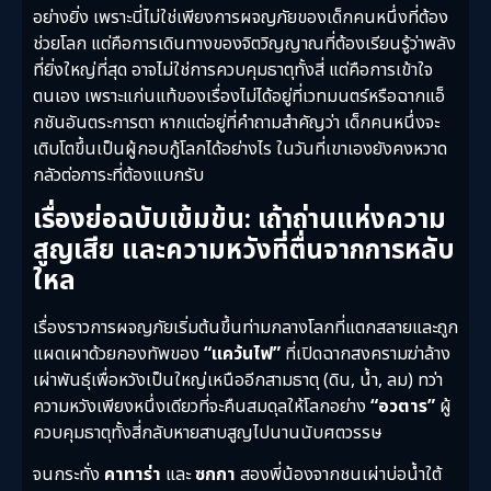
อย่างยิ่ง เพราะนี่ไม่ใช่เพียงการผจญภัยของเด็กคนหนึ่งที่ต้อง
ช่วยโลก แต่คือการเดินทางของจิตวิญญาณที่ต้องเรียนรู้ว่าพลัง
ที่ยิ่งใหญ่ที่สุด อาจไม่ใช่การควบคุมธาตุทั้งสี่ แต่คือการเข้าใจ
ตนเอง เพราะแก่นแท้ของเรื่องไม่ได้อยู่ที่เวทมนตร์หรือฉากแอ็
กชันอันตระการตา หากแต่อยู่ที่คำถามสำคัญว่า เด็กคนหนึ่งจะ
เติบโตขึ้นเป็นผู้กอบกู้โลกได้อย่างไร ในวันที่เขาเองยังคงหวาด
กลัวต่อภาระที่ต้องแบกรับ
เรื่องย่อฉบับเข้มข้น: เถ้าถ่านแห่งความ
สูญเสีย และความหวังที่ตื่นจากการหลับ
ใหล
เรื่องราวการผจญภัยเริ่มต้นขึ้นท่ามกลางโลกที่แตกสลายและถูก
แผดเผาด้วยกองทัพของ
“แคว้นไฟ”
ที่เปิดฉากสงครามฆ่าล้าง
เผ่าพันธุ์เพื่อหวังเป็นใหญ่เหนืออีกสามธาตุ (ดิน, น้ำ, ลม) ทว่า
ความหวังเพียงหนึ่งเดียวที่จะคืนสมดุลให้โลกอย่าง
“อวตาร”
ผู้
ควบคุมธาตุทั้งสี่กลับหายสาบสูญไปนานนับศตวรรษ
จนกระทั่ง
คาทาร่า
และ
ซกกา
สองพี่น้องจากชนเผ่าบ่อน้ำใต้