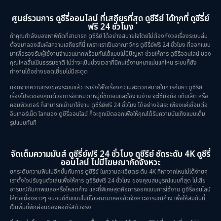
Melodrama
(2)
ศูนย์รวมการ ดูซีรี่ออนไลน์ ที่เสถียรที่สุด ดูซีรีย์ ได้ทุกที่ ดูซีรี่ย์
ฟรี 24 ชั่วโมง
Mystery ลึกลับ
(57)
ถ้าคุณกำลังมองหาพิกัดที่สามารถ ดูซีรีย์ ได้อย่างสบายใจโดยไม่ต้องกังวลเรื่องระบบล่ม
ต้องมาลองสัมผัสความเสถียรที่นี่ เพราะเราเป็นอาณาจักร ดูซีรี่ย์ฟรี 24 ชั่วโมง ที่ออกแบบ
มาเพื่อรองรับผู้ใช้งานจำนวนมากพร้อมกันได้แบบไม่มีปัญหา ช่วยให้การ ดูซีรี่ออนไลน์ ของ
Period ย้อนยุค
(39)
คุณไหลลื่นเป็นธรรมชาติ ไม่ว่าจะเป็นช่วงเวลาที่มีคนใช้งานหนาแน่นแค่ไหน ระบบก็ยัง
ทำงานได้อย่างยอดเยี่ยมไม่มีสะดุด
Political การเมือง
(21)
นอกจากความแรงของระบบแล้ว เรายังใส่ใจเรื่องความสะดวกสบายในการค้นหา ดูซีรีย์
เรื่องโปรดของคุณด้วยการจัดหมวดหมู่ที่ชัดเจนและใช้งานง่าย จะใช้มือถือ แท็บเล็ต หรือ
Psychological จิตวิทยา
(29)
คอมพิวเตอร์ ก็สามารถเข้ามาใช้งาน ดูซีรี่ย์ฟรี 24 ชั่วโมง ได้อย่างอิสระ เพียงแค่เชื่อมต่อ
อินเทอร์เน็ต โลกของ ดูซีรี่ออนไลน์ ก็จะถูกเปิดออกเพื่อให้คุณได้รับความบันเทิงแบบเต็ม
รูปแบบทันที
Revenge
(10)
Romance โรแมนติก
(76)
จัดเต็มความมันส์ ดูซีรี่ย์ฟรี 24 ชั่วโมง ดูซีรีย์ ชัดระดับ 4K ดูซีรี่
ออนไลน์ ไม่มีโฆษณากัดจังหวะ
Sci-Fi วิทยาศาสตร์
(6)
ยกระดับความฟินไปอีกขั้นกับการ ดูซีรีย์ ในความละเอียดระดับ 4K ที่หาจากไหนไม่ได้ง่ายๆ
เราตั้งใจปรับจูนตัวเล่นเพื่อให้การ ดูซีรี่ย์ฟรี 24 ชั่วโมง ของคุณสมบูรณ์แบบที่สุด ไม่เสีย
อารมณ์กับภาพเบลอหรือโหลดค้าง และที่พิเศษสุดคือการออกแบบการใช้งาน ดูซีรี่ออนไลน์
Science
(1)
ให้ต่อเนื่องยาวๆ จนจบซีซั่นแบบไม่มีโฆษณามาคอยขัดจังหวะอารมณ์ค้าง เพื่อให้สมกับที่
เป็นพื้นที่พักผ่อนของคอซีรีส์ตัวจริง
Slice of Life ชีวิตประจำวัน
(31)