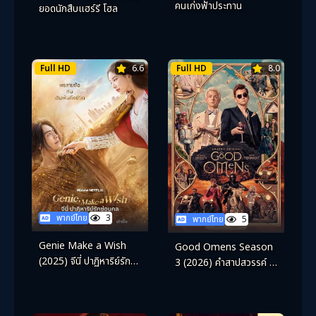
คนเก่งฟ้าประทาน
ยอดนักสืบแฮร์รี โฮล
Full HD
6.6
Full HD
8.0
พากย์ไทย
3
พากย์ไทย
5
Genie Make a Wish
Good Omens Season
(2025) จีนี่ ปาฏิหาริย์รัก
3 (2026) คำสาปสวรรค์ ซี
ซ่อนกล
ซั่น 3