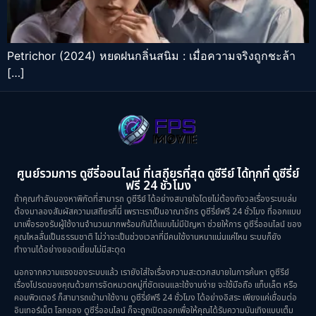
Petrichor (2024) หยดฝนกลิ่นสนิม : เมื่อความจริงถูกชะล้า
[…]
ศูนย์รวมการ ดูซีรี่ออนไลน์ ที่เสถียรที่สุด ดูซีรีย์ ได้ทุกที่ ดูซีรี่ย์
ฟรี 24 ชั่วโมง
ถ้าคุณกำลังมองหาพิกัดที่สามารถ ดูซีรีย์ ได้อย่างสบายใจโดยไม่ต้องกังวลเรื่องระบบล่ม
ต้องมาลองสัมผัสความเสถียรที่นี่ เพราะเราเป็นอาณาจักร ดูซีรี่ย์ฟรี 24 ชั่วโมง ที่ออกแบบ
มาเพื่อรองรับผู้ใช้งานจำนวนมากพร้อมกันได้แบบไม่มีปัญหา ช่วยให้การ ดูซีรี่ออนไลน์ ของ
คุณไหลลื่นเป็นธรรมชาติ ไม่ว่าจะเป็นช่วงเวลาที่มีคนใช้งานหนาแน่นแค่ไหน ระบบก็ยัง
ทำงานได้อย่างยอดเยี่ยมไม่มีสะดุด
นอกจากความแรงของระบบแล้ว เรายังใส่ใจเรื่องความสะดวกสบายในการค้นหา ดูซีรีย์
เรื่องโปรดของคุณด้วยการจัดหมวดหมู่ที่ชัดเจนและใช้งานง่าย จะใช้มือถือ แท็บเล็ต หรือ
คอมพิวเตอร์ ก็สามารถเข้ามาใช้งาน ดูซีรี่ย์ฟรี 24 ชั่วโมง ได้อย่างอิสระ เพียงแค่เชื่อมต่อ
อินเทอร์เน็ต โลกของ ดูซีรี่ออนไลน์ ก็จะถูกเปิดออกเพื่อให้คุณได้รับความบันเทิงแบบเต็ม