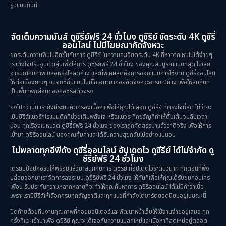
รูปแบบทันที
จัดเต็มความมันส์ ดูซีรี่ย์ฟรี 24 ชั่วโมง ดูซีรีย์ ชัดระดับ 4K ดูซีรี่
ออนไลน์ ไม่มีโฆษณากัดจังหวะ
ยกระดับความฟินไปอีกขั้นกับการ ดูซีรีย์ ในความละเอียดระดับ 4K ที่หาจากไหนไม่ได้ง่ายๆ
เราตั้งใจปรับจูนตัวเล่นเพื่อให้การ ดูซีรี่ย์ฟรี 24 ชั่วโมง ของคุณสมบูรณ์แบบที่สุด ไม่เสีย
อารมณ์กับภาพเบลอหรือโหลดค้าง และที่พิเศษสุดคือการออกแบบการใช้งาน ดูซีรี่ออนไลน์
ให้ต่อเนื่องยาวๆ จนจบซีซั่นแบบไม่มีโฆษณามาคอยขัดจังหวะอารมณ์ค้าง เพื่อให้สมกับที่
เป็นพื้นที่พักผ่อนของคอซีรีส์ตัวจริง
ยิ่งไปกว่านั้น เรายังมีระบบคัดกรองเนื้อหาเพื่อให้คุณได้เลือก ดูซีรีย์ ที่ตรงใจที่สุด ไม่ว่าจะ
เป็นซีรีส์แนวรักโรแมนติกที่ช่วยเติมพลังใจ หรือแนวระทึกขวัญที่ทำให้ตื่นเต้นจนลืมเวลา
นอน ทุกเรื่องในหมวด ดูซีรี่ย์ฟรี 24 ชั่วโมง ของเราถูกคัดสรรมาแล้วว่าดีจริง เพื่อให้การ
เข้ามา ดูซีรี่ออนไลน์ ของคุณคุ้มค่าและได้รับความสุขกลับไปอย่างแน่นอน
ไม่พลาดทุกอีพีดัง ดูซีรี่ออนไลน์ อัปเดตไว ดูซีรีย์ ได้ไม่จำกัด ดู
ซีรี่ย์ฟรี 24 ชั่วโมง
เตรียมป๊อปคอร์นให้พร้อมแล้วมาสนุกกับการ ดูซีรีย์ ที่อัปเดตไวระดับวินาที ทุกตอนที่พึ่ง
ปล่อยออกมาเราจัดการลงระบบ ดูซีรี่ย์ฟรี 24 ชั่วโมง ให้ทันทีเพื่อให้คุณได้รับชมก่อนใคร
เพื่อน รับประกันความหลากหลายที่จะทำให้คุณค้นหาการ ดูซีรี่ออนไลน์ ได้ไม่มีคำว่าเบื่อ
เพราะเรามีซีรีส์ให้เลือกครบทุกสัญชาติและทุกแนวที่กำลังไต่ชาร์ตยอดนิยมอยู่ในขณะนี้
ปิดท้ายด้วยทีมงานคุณภาพที่คอยมอนิเตอร์และพัฒนาหน้าเว็บให้ใช้งานง่ายอยู่เสมอ ทุก
ครั้งที่แวะเข้ามาเพื่อ ดูซีรีย์ คุณจะได้เจอกับความแปลกใหม่และเนื้อหาที่สดใหม่อยู่ตลอด