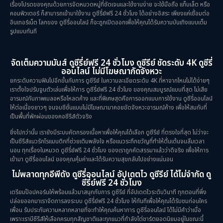
เรื่องโปรดของคุณด้วยการจัดหมวดหมู่ที่ชัดเจนและใช้งานง่าย จะใช้มือถือ แท็บเล็ต หรือ
คอมพิวเตอร์ ก็สามารถเข้ามาใช้งาน ดูซีรี่ย์ฟรี 24 ชั่วโมง ได้อย่างอิสระ เพียงแค่เชื่อมต่อ
อินเทอร์เน็ต โลกของ ดูซีรี่ออนไลน์ ก็จะถูกเปิดออกเพื่อให้คุณได้รับความบันเทิงแบบเต็ม
รูปแบบทันที
จัดเต็มความมันส์ ดูซีรี่ย์ฟรี 24 ชั่วโมง ดูซีรีย์ ชัดระดับ 4K ดูซีรี่
ออนไลน์ ไม่มีโฆษณากัดจังหวะ
ยกระดับความฟินไปอีกขั้นกับการ ดูซีรีย์ ในความละเอียดระดับ 4K ที่หาจากไหนไม่ได้ง่ายๆ
เราตั้งใจปรับจูนตัวเล่นเพื่อให้การ ดูซีรี่ย์ฟรี 24 ชั่วโมง ของคุณสมบูรณ์แบบที่สุด ไม่เสีย
อารมณ์กับภาพเบลอหรือโหลดค้าง และที่พิเศษสุดคือการออกแบบการใช้งาน ดูซีรี่ออนไลน์
ให้ต่อเนื่องยาวๆ จนจบซีซั่นแบบไม่มีโฆษณามาคอยขัดจังหวะอารมณ์ค้าง เพื่อให้สมกับที่
เป็นพื้นที่พักผ่อนของคอซีรีส์ตัวจริง
ยิ่งไปกว่านั้น เรายังมีระบบคัดกรองเนื้อหาเพื่อให้คุณได้เลือก ดูซีรีย์ ที่ตรงใจที่สุด ไม่ว่าจะ
เป็นซีรีส์แนวรักโรแมนติกที่ช่วยเติมพลังใจ หรือแนวระทึกขวัญที่ทำให้ตื่นเต้นจนลืมเวลา
นอน ทุกเรื่องในหมวด ดูซีรี่ย์ฟรี 24 ชั่วโมง ของเราถูกคัดสรรมาแล้วว่าดีจริง เพื่อให้การ
เข้ามา ดูซีรี่ออนไลน์ ของคุณคุ้มค่าและได้รับความสุขกลับไปอย่างแน่นอน
ไม่พลาดทุกอีพีดัง ดูซีรี่ออนไลน์ อัปเดตไว ดูซีรีย์ ได้ไม่จำกัด ดู
ซีรี่ย์ฟรี 24 ชั่วโมง
เตรียมป๊อปคอร์นให้พร้อมแล้วมาสนุกกับการ ดูซีรีย์ ที่อัปเดตไวระดับวินาที ทุกตอนที่พึ่ง
ปล่อยออกมาเราจัดการลงระบบ ดูซีรี่ย์ฟรี 24 ชั่วโมง ให้ทันทีเพื่อให้คุณได้รับชมก่อนใคร
เพื่อน รับประกันความหลากหลายที่จะทำให้คุณค้นหาการ ดูซีรี่ออนไลน์ ได้ไม่มีคำว่าเบื่อ
เพราะเรามีซีรีส์ให้เลือกครบทุกสัญชาติและทุกแนวที่กำลังไต่ชาร์ตยอดนิยมอยู่ในขณะนี้