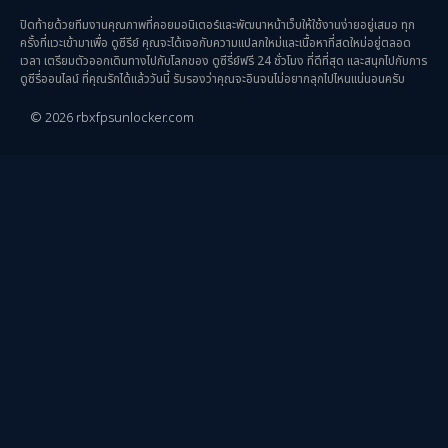
ปิดท้ายด้วยทีมงานคุณภาพที่คอยมอนิเตอร์และพัฒนาหน้าเว็บให้ใช้งานง่ายอยู่เสมอ ทุก
ครั้งที่แวะเข้ามาเพื่อ ดูซีรีย์ คุณจะได้เจอกับความแปลกใหม่และเนื้อหาที่สดใหม่อยู่ตลอด
เวลา เตรียมตัวออกเดินทางไปกับโลกของ ดูซีรี่ย์ฟรี 24 ชั่วโมง ที่ดีที่สุด และสนุกไปกับการ
ดูซีรี่ออนไลน์ ที่คุณรักได้แล้ววันนี้ รับรองว่าคุณจะอินจนไม่อยากลุกไปไหนแน่นอนครับ
© 2026 rbxfpsunlocker.com