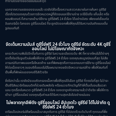
ทำงานได้อย่างยอดเยี่ยมไม่มีสะดุด
นอกจากความแรงของระบบแล้ว เรายังใส่ใจเรื่องความสะดวกสบายในการค้นหา ดูซีรีย์
เรื่องโปรดของคุณด้วยการจัดหมวดหมู่ที่ชัดเจนและใช้งานง่าย จะใช้มือถือ แท็บเล็ต หรือ
คอมพิวเตอร์ ก็สามารถเข้ามาใช้งาน ดูซีรี่ย์ฟรี 24 ชั่วโมง ได้อย่างอิสระ เพียงแค่เชื่อมต่อ
อินเทอร์เน็ต โลกของ ดูซีรี่ออนไลน์ ก็จะถูกเปิดออกเพื่อให้คุณได้รับความบันเทิงแบบเต็ม
รูปแบบทันที
จัดเต็มความมันส์ ดูซีรี่ย์ฟรี 24 ชั่วโมง ดูซีรีย์ ชัดระดับ 4K ดูซีรี่
ออนไลน์ ไม่มีโฆษณากัดจังหวะ
ยกระดับความฟินไปอีกขั้นกับการ ดูซีรีย์ ในความละเอียดระดับ 4K ที่หาจากไหนไม่ได้ง่ายๆ
เราตั้งใจปรับจูนตัวเล่นเพื่อให้การ ดูซีรี่ย์ฟรี 24 ชั่วโมง ของคุณสมบูรณ์แบบที่สุด ไม่เสีย
อารมณ์กับภาพเบลอหรือโหลดค้าง และที่พิเศษสุดคือการออกแบบการใช้งาน ดูซีรี่ออนไลน์
ให้ต่อเนื่องยาวๆ จนจบซีซั่นแบบไม่มีโฆษณามาคอยขัดจังหวะอารมณ์ค้าง เพื่อให้สมกับที่
เป็นพื้นที่พักผ่อนของคอซีรีส์ตัวจริง
ยิ่งไปกว่านั้น เรายังมีระบบคัดกรองเนื้อหาเพื่อให้คุณได้เลือก ดูซีรีย์ ที่ตรงใจที่สุด ไม่ว่าจะ
เป็นซีรีส์แนวรักโรแมนติกที่ช่วยเติมพลังใจ หรือแนวระทึกขวัญที่ทำให้ตื่นเต้นจนลืมเวลา
นอน ทุกเรื่องในหมวด ดูซีรี่ย์ฟรี 24 ชั่วโมง ของเราถูกคัดสรรมาแล้วว่าดีจริง เพื่อให้การ
เข้ามา ดูซีรี่ออนไลน์ ของคุณคุ้มค่าและได้รับความสุขกลับไปอย่างแน่นอน
ไม่พลาดทุกอีพีดัง ดูซีรี่ออนไลน์ อัปเดตไว ดูซีรีย์ ได้ไม่จำกัด ดู
ซีรี่ย์ฟรี 24 ชั่วโมง
เตรียมป๊อปคอร์นให้พร้อมแล้วมาสนุกกับการ ดูซีรีย์ ที่อัปเดตไวระดับวินาที ทุกตอนที่พึ่ง