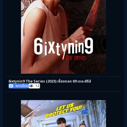
6ixtynin9 The Series (2023) เรื่องตลก 69 เดอะซีรีส์
พากย์ไทย
12