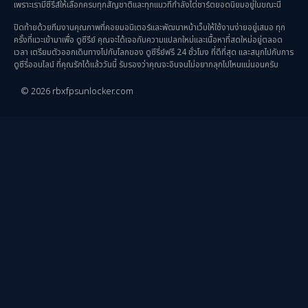
survival เอาตัวรอด
(24)
เพราะเรามีซีรีส์ให้เลือกครบทุกสัญชาติและทุกแนวที่กำลังไต่ชาร์ตยอดนิยมอยู่ในขณะนี้
ปิดท้ายด้วยทีมงานคุณภาพที่คอยมอนิเตอร์และพัฒนาหน้าเว็บให้ใช้งานง่ายอยู่เสมอ ทุก
Thriller ระทึกขวัญ
(93)
ครั้งที่แวะเข้ามาเพื่อ ดูซีรีย์ คุณจะได้เจอกับความแปลกใหม่และเนื้อหาที่สดใหม่อยู่ตลอด
เวลา เตรียมตัวออกเดินทางไปกับโลกของ ดูซีรี่ย์ฟรี 24 ชั่วโมง ที่ดีที่สุด และสนุกไปกับการ
Uncategorized
(2)
ดูซีรี่ออนไลน์ ที่คุณรักได้แล้ววันนี้ รับรองว่าคุณจะอินจนไม่อยากลุกไปไหนแน่นอนครับ
© 2026 rbxfpsunlocker.com
War สงคราม
(20)
ซีรี่ย์จีนซับไทย
(3)
ซีรีย์จีนพากย์ไทย
(15)
ซีรี่ย์จีนมาใหม่
(3)
ซีรีย์จีนเสียงไทย
(1)
ซีรีย์เกาหลีน่าดู
(7)
ซีรีย์เข้าใหม่ 2026
(1)