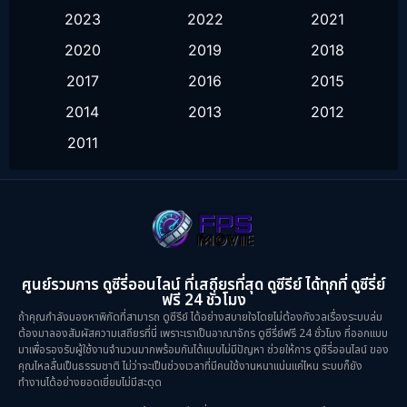
2023
2022
2021
Fantasy จินตนาการ
(55)
2020
2019
2018
Healing
(1)
2017
2016
2015
History ประวัติศาสตร์
(9)
2014
2013
2012
2011
Horror สยองขวัญ
(16)
Inspirational แรงบันดาลใจ
(10)
Love
(2)
Melodrama
(2)
ศูนย์รวมการ ดูซีรี่ออนไลน์ ที่เสถียรที่สุด ดูซีรีย์ ได้ทุกที่ ดูซีรี่ย์
ฟรี 24 ชั่วโมง
Mystery ลึกลับ
(57)
ถ้าคุณกำลังมองหาพิกัดที่สามารถ ดูซีรีย์ ได้อย่างสบายใจโดยไม่ต้องกังวลเรื่องระบบล่ม
ต้องมาลองสัมผัสความเสถียรที่นี่ เพราะเราเป็นอาณาจักร ดูซีรี่ย์ฟรี 24 ชั่วโมง ที่ออกแบบ
มาเพื่อรองรับผู้ใช้งานจำนวนมากพร้อมกันได้แบบไม่มีปัญหา ช่วยให้การ ดูซีรี่ออนไลน์ ของ
Period ย้อนยุค
(39)
คุณไหลลื่นเป็นธรรมชาติ ไม่ว่าจะเป็นช่วงเวลาที่มีคนใช้งานหนาแน่นแค่ไหน ระบบก็ยัง
ทำงานได้อย่างยอดเยี่ยมไม่มีสะดุด
Political การเมือง
(21)