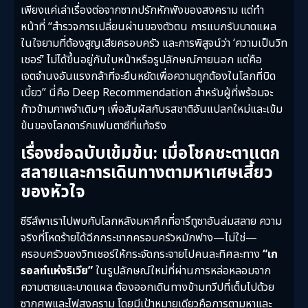
เพียงแค่เล่าเรื่องต่อจากซากปรักหักพังของสงคราม แต่ทำ
หน้าที่ “สำรวจการเปลี่ยนผ่านของตัวตน การแบกรับบาดแผล
ในใจยามที่ต้องสูญเสียครอบครัว และการพิสูจน์ว่า ‘ความเป็นวิท
เชอร์’ ไม่ได้ขึ้นอยู่กับใบหน้าหรือรูปลักษณ์ภายนอก แต่คือ
เจตจำนงอันแรงกล้าที่จะยืนหยัดเพื่อความถูกต้องในโลกที่บิด
เบี้ยว” นี่คือ Deep Recommendation สำหรับผู้ที่พร้อมจะ
ก้าวข้ามภาพจำเดิมๆ เพื่อสัมผัสกับรสชาติอันแปลกใหม่และเข้ม
ข้นของโลกดาร์กแฟนตาซีที่แท้จริง
เรื่องย่อฉบับเข้มข้น: เมื่อโชคชะตาแตก
สลายและการเดินทางตามหาเศษเสี้ยว
ของหัวใจ
ซีรีส์พาเราไปพบกับโลกหลังมหาศึกที่อารึทูซาอันล่มสลาย ความ
จริงที่โหดร้ายได้ฉีกกระชากครอบครัวหมักฟาง—ไม่ใช่—
ครอบครัวของวิทเชอร์ให้กระจัดกระจายไปคนละทิศละทาง
“เก
รอลท์แห่งริเวีย”
ในรูปลักษณ์ใหม่ที่ผ่านการหล่อหลอมจาก
ความตายและบาดแผล ต้องออกเดินทางข้ามทวีปที่เต็มไปด้วย
ซากศพและไฟสงคราม โดยมีเป้าหมายเดียวคือการตามหาและ