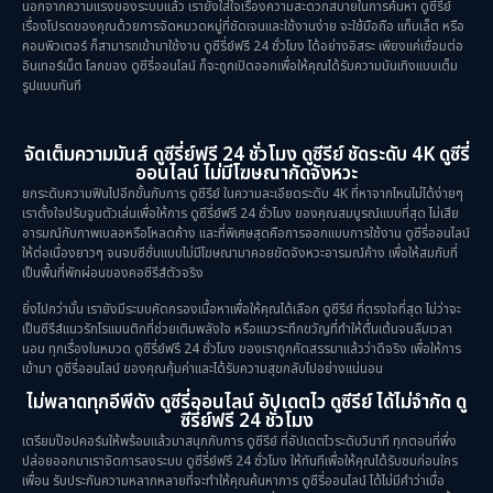
นอกจากความแรงของระบบแล้ว เรายังใส่ใจเรื่องความสะดวกสบายในการค้นหา ดูซีรีย์
เรื่องโปรดของคุณด้วยการจัดหมวดหมู่ที่ชัดเจนและใช้งานง่าย จะใช้มือถือ แท็บเล็ต หรือ
Psychological จิตวิทยา
(29)
คอมพิวเตอร์ ก็สามารถเข้ามาใช้งาน ดูซีรี่ย์ฟรี 24 ชั่วโมง ได้อย่างอิสระ เพียงแค่เชื่อมต่อ
อินเทอร์เน็ต โลกของ ดูซีรี่ออนไลน์ ก็จะถูกเปิดออกเพื่อให้คุณได้รับความบันเทิงแบบเต็ม
รูปแบบทันที
Revenge
(10)
Romance โรแมนติก
(76)
จัดเต็มความมันส์ ดูซีรี่ย์ฟรี 24 ชั่วโมง ดูซีรีย์ ชัดระดับ 4K ดูซีรี่
ออนไลน์ ไม่มีโฆษณากัดจังหวะ
Sci-Fi วิทยาศาสตร์
(6)
ยกระดับความฟินไปอีกขั้นกับการ ดูซีรีย์ ในความละเอียดระดับ 4K ที่หาจากไหนไม่ได้ง่ายๆ
เราตั้งใจปรับจูนตัวเล่นเพื่อให้การ ดูซีรี่ย์ฟรี 24 ชั่วโมง ของคุณสมบูรณ์แบบที่สุด ไม่เสีย
อารมณ์กับภาพเบลอหรือโหลดค้าง และที่พิเศษสุดคือการออกแบบการใช้งาน ดูซีรี่ออนไลน์
Science
(1)
ให้ต่อเนื่องยาวๆ จนจบซีซั่นแบบไม่มีโฆษณามาคอยขัดจังหวะอารมณ์ค้าง เพื่อให้สมกับที่
เป็นพื้นที่พักผ่อนของคอซีรีส์ตัวจริง
Slice of Life ชีวิตประจำวัน
(31)
ยิ่งไปกว่านั้น เรายังมีระบบคัดกรองเนื้อหาเพื่อให้คุณได้เลือก ดูซีรีย์ ที่ตรงใจที่สุด ไม่ว่าจะ
เป็นซีรีส์แนวรักโรแมนติกที่ช่วยเติมพลังใจ หรือแนวระทึกขวัญที่ทำให้ตื่นเต้นจนลืมเวลา
Social Issues สังคม
(26)
นอน ทุกเรื่องในหมวด ดูซีรี่ย์ฟรี 24 ชั่วโมง ของเราถูกคัดสรรมาแล้วว่าดีจริง เพื่อให้การ
เข้ามา ดูซีรี่ออนไลน์ ของคุณคุ้มค่าและได้รับความสุขกลับไปอย่างแน่นอน
Spy
(3)
ไม่พลาดทุกอีพีดัง ดูซีรี่ออนไลน์ อัปเดตไว ดูซีรีย์ ได้ไม่จำกัด ดู
ซีรี่ย์ฟรี 24 ชั่วโมง
เตรียมป๊อปคอร์นให้พร้อมแล้วมาสนุกกับการ ดูซีรีย์ ที่อัปเดตไวระดับวินาที ทุกตอนที่พึ่ง
Supernatural เหนือธรรมชาติ
(49)
ปล่อยออกมาเราจัดการลงระบบ ดูซีรี่ย์ฟรี 24 ชั่วโมง ให้ทันทีเพื่อให้คุณได้รับชมก่อนใคร
เพื่อน รับประกันความหลากหลายที่จะทำให้คุณค้นหาการ ดูซีรี่ออนไลน์ ได้ไม่มีคำว่าเบื่อ