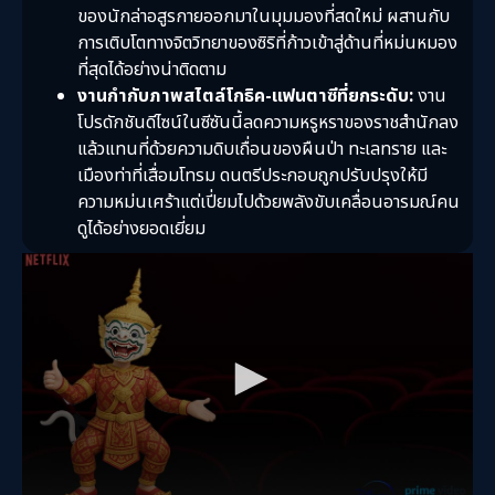
ของนักล่าอสูรกายออกมาในมุมมองที่สดใหม่ ผสานกับ
การเติบโตทางจิตวิทยาของซิริที่ก้าวเข้าสู่ด้านที่หม่นหมอง
ที่สุดได้อย่างน่าติดตาม
งานกำกับภาพสไตล์โกธิค-แฟนตาซีที่ยกระดับ:
งาน
โปรดักชันดีไซน์ในซีซันนี้ลดความหรูหราของราชสำนักลง
แล้วแทนที่ด้วยความดิบเถื่อนของผืนป่า ทะเลทราย และ
เมืองท่าที่เสื่อมโทรม ดนตรีประกอบถูกปรับปรุงให้มี
ความหม่นเศร้าแต่เปี่ยมไปด้วยพลังขับเคลื่อนอารมณ์คน
ดูได้อย่างยอดเยี่ยม