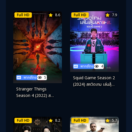
Full HD
8.6
Full HD
7.9
พากย์ไทย
4
พากย์ไทย
5
Squid Game Season 2
(2024) สควิดเกม เล่นลุ้น
Stranger Things
ตาย ซีซั่น 2
Season 4 (2022) ส
เตรนเจอร์ ธิงส์ ซีซั่น 4
Full HD
8.2
Full HD
5.7