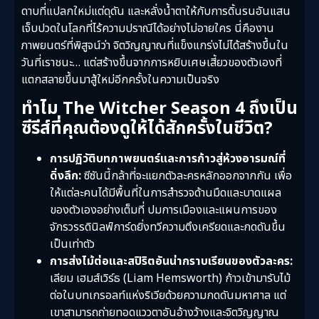
ดาบที่แปลกใหม่แต่ดุดัน และหลั่งน้ำตาให้กับการดิ้นรนอันแสน
เจ็บปวดในโลกที่ไร้ความปราณีได้อย่างไม่อายใคร นี่คืองาน
ภาพยนตร์ที่พิสูจน์ว่า จิตวิญญาณที่แข็งแกร่งไม่ได้สร้างขึ้นใน
วันที่เราชนะ… แต่สร้างขึ้นจากการหยิบเศษเสี้ยวของตัวเองที่
แตกสลายขึ้นมาสู้ใหม่อีกครั้งในความเป็นจริง
ทำไม The Witcher Season 4 ถึงเป็น
ซีรีส์ที่คุณต้องดูให้ได้สักครั้งในชีวิต?
การปฏิวัติบทภาพยนตร์และการก้าวสู่ห้วงอารมณ์ที่
ดิ่งลึก:
ซีซันนี้กล้าที่จะแยกตัวละครหลักออกจากกัน เพื่อ
ให้แต่ละคนได้มีพื้นที่ในการสำรวจด้านมืดและบาดแผล
ของตัวเองอย่างเต็มที่ ปมการเมืองและแผนการของ
จักรวรรดินิลฟ์การ์ดยิ่งทวีความตึงเครียดและกดดันขึ้น
เป็นเท่าตัว
การส่งไม้ต่อและสปิริตอันน่ากราบเรียนของตัวละคร:
เลียม เฮมส์เวิร์ธ (Liam Hemsworth) ก้าวเข้ามารับไม้
ต่อในบทเกรอลท์แห่งริเวียด้วยความกดดันมหาศาล แต่
เขาสามารถถ่ายทอดแววตาอันอ้างว้างและจิตวิญญาณ