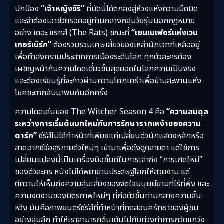
ปกป้อง
“เจ้าหญิงซิริ”
ที่บัดนี้ได้ตกลงสู่ห้วงแห่งความมืดมิด
และจำต้องเอาชีวิตรอดอยู่ท่ามกลางกลุ่มวัยรุ่นนอกกฎหมาย
อย่าง เดอะ แรทส์ (The Rats) ขณะที่
“เยนเนเฟอร์แห่งเวน
เกอร์เบิร์ก”
ต้องรวบรวมเศษเสี้ยวของเหล่านักเวทที่เหลืออยู่
เพื่อทำสงครามประสาทการเมืองระดับโลก ทุกตัวละครต้อง
เผชิญหน้ากับความโดดเดี่ยวขั้นสุดยอดในโลกความเป็นจริง
และต้องเรียนรู้ที่จะก้าวผ่านความโศกเศร้าเพื่อข้ามสะพานแห่ง
โชคชะตากลับมาพบกันอีกครั้ง
ความโดดเด่นของ The Witcher Season 4 คือ
“ความสมดุล
ระหว่างการเริ่มต้นบทใหม่กับการรักษารากเหง้าของความ
ดาร์ก”
ซีรีส์ไม่ได้ทำหน้าที่เพียงแค่เปลี่ยนตัวนักแสดงหลักหรือ
สาดฉากซีจีอสุรกายตัวใหม่ๆ เข้ามาเพื่อดึงดูดสายตา แต่ใช้การ
เปลี่ยนแปลงนี้เป็นเครื่องมือชั้นดีในการเล่าถึง “การเกิดใหม่”
ของตัวละคร หนังไม่ได้พยายามประดิษฐ์โลกให้สวยงาม แต่
ตีความให้เห็นถึงความสุ่มเสี่ยงของจิตใจมนุษย์ยามที่ไร้ที่พึ่ง และ
ความงดงามของมิตรภาพใหม่ๆ ที่ก่อตัวขึ้นท่ามกลางความสิ้น
หวัง มันคือภาพยนตร์ซีรีส์ที่ทำหน้าที่ทดสอบศรัทธาของผู้ชม
อย่างลุ่มลึก ทำให้เราสามารถตื่นเต้นไปกับท่วงท่าการกวัดแกว่ง