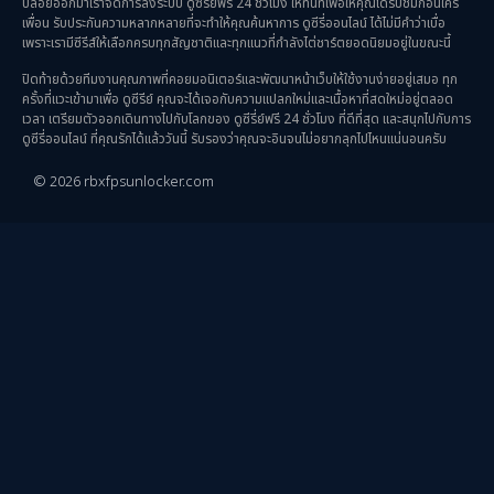
ปล่อยออกมาเราจัดการลงระบบ ดูซีรี่ย์ฟรี 24 ชั่วโมง ให้ทันทีเพื่อให้คุณได้รับชมก่อนใคร
เพื่อน รับประกันความหลากหลายที่จะทำให้คุณค้นหาการ ดูซีรี่ออนไลน์ ได้ไม่มีคำว่าเบื่อ
เพราะเรามีซีรีส์ให้เลือกครบทุกสัญชาติและทุกแนวที่กำลังไต่ชาร์ตยอดนิยมอยู่ในขณะนี้
ปิดท้ายด้วยทีมงานคุณภาพที่คอยมอนิเตอร์และพัฒนาหน้าเว็บให้ใช้งานง่ายอยู่เสมอ ทุก
ครั้งที่แวะเข้ามาเพื่อ ดูซีรีย์ คุณจะได้เจอกับความแปลกใหม่และเนื้อหาที่สดใหม่อยู่ตลอด
เวลา เตรียมตัวออกเดินทางไปกับโลกของ ดูซีรี่ย์ฟรี 24 ชั่วโมง ที่ดีที่สุด และสนุกไปกับการ
ดูซีรี่ออนไลน์ ที่คุณรักได้แล้ววันนี้ รับรองว่าคุณจะอินจนไม่อยากลุกไปไหนแน่นอนครับ
© 2026 rbxfpsunlocker.com