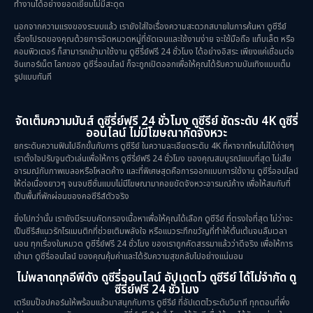
ทำงานได้อย่างยอดเยี่ยมไม่มีสะดุด
นอกจากความแรงของระบบแล้ว เรายังใส่ใจเรื่องความสะดวกสบายในการค้นหา ดูซีรีย์
เรื่องโปรดของคุณด้วยการจัดหมวดหมู่ที่ชัดเจนและใช้งานง่าย จะใช้มือถือ แท็บเล็ต หรือ
คอมพิวเตอร์ ก็สามารถเข้ามาใช้งาน ดูซีรี่ย์ฟรี 24 ชั่วโมง ได้อย่างอิสระ เพียงแค่เชื่อมต่อ
อินเทอร์เน็ต โลกของ ดูซีรี่ออนไลน์ ก็จะถูกเปิดออกเพื่อให้คุณได้รับความบันเทิงแบบเต็ม
รูปแบบทันที
จัดเต็มความมันส์ ดูซีรี่ย์ฟรี 24 ชั่วโมง ดูซีรีย์ ชัดระดับ 4K ดูซีรี่
ออนไลน์ ไม่มีโฆษณากัดจังหวะ
ยกระดับความฟินไปอีกขั้นกับการ ดูซีรีย์ ในความละเอียดระดับ 4K ที่หาจากไหนไม่ได้ง่ายๆ
เราตั้งใจปรับจูนตัวเล่นเพื่อให้การ ดูซีรี่ย์ฟรี 24 ชั่วโมง ของคุณสมบูรณ์แบบที่สุด ไม่เสีย
อารมณ์กับภาพเบลอหรือโหลดค้าง และที่พิเศษสุดคือการออกแบบการใช้งาน ดูซีรี่ออนไลน์
ให้ต่อเนื่องยาวๆ จนจบซีซั่นแบบไม่มีโฆษณามาคอยขัดจังหวะอารมณ์ค้าง เพื่อให้สมกับที่
เป็นพื้นที่พักผ่อนของคอซีรีส์ตัวจริง
ยิ่งไปกว่านั้น เรายังมีระบบคัดกรองเนื้อหาเพื่อให้คุณได้เลือก ดูซีรีย์ ที่ตรงใจที่สุด ไม่ว่าจะ
เป็นซีรีส์แนวรักโรแมนติกที่ช่วยเติมพลังใจ หรือแนวระทึกขวัญที่ทำให้ตื่นเต้นจนลืมเวลา
นอน ทุกเรื่องในหมวด ดูซีรี่ย์ฟรี 24 ชั่วโมง ของเราถูกคัดสรรมาแล้วว่าดีจริง เพื่อให้การ
เข้ามา ดูซีรี่ออนไลน์ ของคุณคุ้มค่าและได้รับความสุขกลับไปอย่างแน่นอน
ไม่พลาดทุกอีพีดัง ดูซีรี่ออนไลน์ อัปเดตไว ดูซีรีย์ ได้ไม่จำกัด ดู
ซีรี่ย์ฟรี 24 ชั่วโมง
เตรียมป๊อปคอร์นให้พร้อมแล้วมาสนุกกับการ ดูซีรีย์ ที่อัปเดตไวระดับวินาที ทุกตอนที่พึ่ง