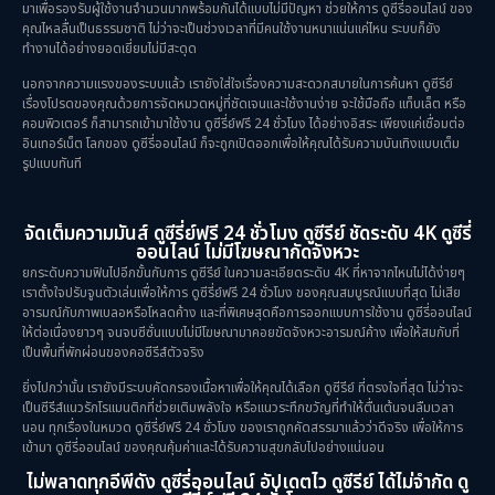
มาเพื่อรองรับผู้ใช้งานจำนวนมากพร้อมกันได้แบบไม่มีปัญหา ช่วยให้การ ดูซีรี่ออนไลน์ ของ
คุณไหลลื่นเป็นธรรมชาติ ไม่ว่าจะเป็นช่วงเวลาที่มีคนใช้งานหนาแน่นแค่ไหน ระบบก็ยัง
ทำงานได้อย่างยอดเยี่ยมไม่มีสะดุด
นอกจากความแรงของระบบแล้ว เรายังใส่ใจเรื่องความสะดวกสบายในการค้นหา ดูซีรีย์
เรื่องโปรดของคุณด้วยการจัดหมวดหมู่ที่ชัดเจนและใช้งานง่าย จะใช้มือถือ แท็บเล็ต หรือ
คอมพิวเตอร์ ก็สามารถเข้ามาใช้งาน ดูซีรี่ย์ฟรี 24 ชั่วโมง ได้อย่างอิสระ เพียงแค่เชื่อมต่อ
อินเทอร์เน็ต โลกของ ดูซีรี่ออนไลน์ ก็จะถูกเปิดออกเพื่อให้คุณได้รับความบันเทิงแบบเต็ม
รูปแบบทันที
จัดเต็มความมันส์ ดูซีรี่ย์ฟรี 24 ชั่วโมง ดูซีรีย์ ชัดระดับ 4K ดูซีรี่
ออนไลน์ ไม่มีโฆษณากัดจังหวะ
ยกระดับความฟินไปอีกขั้นกับการ ดูซีรีย์ ในความละเอียดระดับ 4K ที่หาจากไหนไม่ได้ง่ายๆ
เราตั้งใจปรับจูนตัวเล่นเพื่อให้การ ดูซีรี่ย์ฟรี 24 ชั่วโมง ของคุณสมบูรณ์แบบที่สุด ไม่เสีย
อารมณ์กับภาพเบลอหรือโหลดค้าง และที่พิเศษสุดคือการออกแบบการใช้งาน ดูซีรี่ออนไลน์
ให้ต่อเนื่องยาวๆ จนจบซีซั่นแบบไม่มีโฆษณามาคอยขัดจังหวะอารมณ์ค้าง เพื่อให้สมกับที่
เป็นพื้นที่พักผ่อนของคอซีรีส์ตัวจริง
ยิ่งไปกว่านั้น เรายังมีระบบคัดกรองเนื้อหาเพื่อให้คุณได้เลือก ดูซีรีย์ ที่ตรงใจที่สุด ไม่ว่าจะ
เป็นซีรีส์แนวรักโรแมนติกที่ช่วยเติมพลังใจ หรือแนวระทึกขวัญที่ทำให้ตื่นเต้นจนลืมเวลา
นอน ทุกเรื่องในหมวด ดูซีรี่ย์ฟรี 24 ชั่วโมง ของเราถูกคัดสรรมาแล้วว่าดีจริง เพื่อให้การ
เข้ามา ดูซีรี่ออนไลน์ ของคุณคุ้มค่าและได้รับความสุขกลับไปอย่างแน่นอน
ไม่พลาดทุกอีพีดัง ดูซีรี่ออนไลน์ อัปเดตไว ดูซีรีย์ ได้ไม่จำกัด ดู