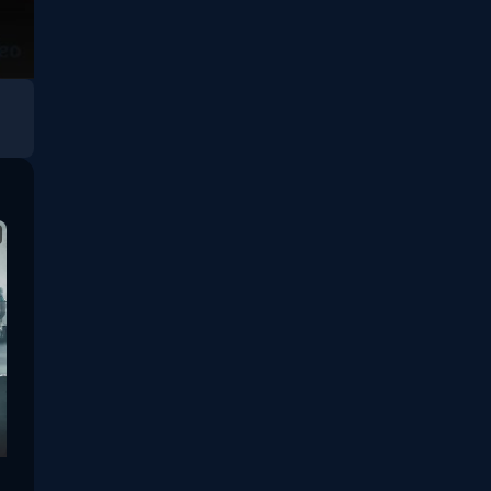
Sci-Fi วิทยาศาสตร์
(5)
Science
(1)
Slice of Life ชีวิตประจำ
(30)
วัน
Social Issues สังคม
(25)
Spy
(3)
Supernatural เหนือ
(49)
ธรรมชาติ
survival เอาตัวรอด
(23)
Thriller ระทึกขวัญ
(84)
Uncategorized
(1)