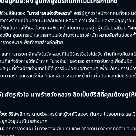
ยืนอยู่คนละฝั่ง สู่บทพิสูจน์รักแท้ที่ไม่มีใครคาดคิด
ไปด้วยสีสันของ
“นางร้ายแห่งวังหลวง”
สตรีผู้ถูกตราหน้าจากคนทั้งแผ่น
้องหลังภาพลักษณ์อันดุดันนั้นกลับซ่อนเหตุผล ความจำเป็น และสติปัญญาอัน
ได้ขีดเส้นทางให้เธอต้องมาเผชิญหน้ากับเขา ชายหนุ่มผู้เปรียบเสมือน
“ศัต
ของจุดยืน อุดมการณ์ และกลเกมแห่งอำนาจในราชสำนัก ความสัมพันธ์ของทั้ง
การวางหมากเพื่อทำลายล้างอีกฝ่าย
ำและการทรยศหักหลังในวังหลวงที่ไม่มีใครเชื่อใจได้จริง ฝ่ายที่เคยคิดว่าเป
นที่แท้จริงภายใต้หน้ากาก “นางร้าย” ของเธอ จากการจับตาดูเพื่อจับผิด
ุนที่ต่างฝ่ายต่างขาดไม่ได้ การจับมือกันอย่างลับๆ เพื่อแก้เกมการเมือ
มความรักสุดตราตรึงใจ ที่ต้องเลือกระหว่างหน้าที่ แผ่นดิน และเสียงเรียก
รูหัวใจ นางร้ายวังหลวง ถึงเป็นซีรีส์ที่คุณต้องดูให้ไ
่วย:
ซีรีส์พลิกกระดานตัวละครนำหญิงให้มีสมอง ทันคน ไม่ยอมใคร และมี
มยุคปัจจุบันเป็นอย่างมาก
้น:
ทุกการวางแผนในวังหลวงเฉียบคมและน่าติดตาม ตัวละครทุกตัวมีลับ