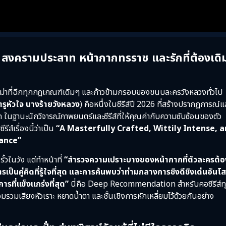
งครามประสาท หน้ากากทรราช และรักที่ต้องเดิ
าม่าที่ฉีกทุกกฎเกณฑ์เดิมๆ และก้าวข้ามกรอบของขนบละครวังหลวงทั่วไป
ตรูหัวใจ นางร้ายวังหลวง
) คือหนึ่งในซีรีส์ปี 2026 ที่สร้างปรากฏการณ์แ
ด ในฐานะนักวิจารณ์ภาพยนตร์และซีรีส์ที่ให้คุณค่ากับความซับซ้อนของตัว
ส์เรื่องนี้ว่าเป็น
“A Masterfully Crafted, Wittily Intense, 
ance”
ในรั้วในวัง แต่ทำหน้าที่
“สำรวจความเปราะบางของหน้ากากที่ตัวละครต้อ
รเป็นคู่คิดที่รู้ใจที่สุด และการค้นพบว่าท่ามกลางการชิงดีชิงเด่นอัน
ารที่แข็งแกร่งที่สุด”
นี่คือ Deep Recommendation สำหรับคอซีรีส์ท
รวมเสียงหัวเราะ หยาดน้ำตา และชั้นเชิงการหักเหลี่ยมไว้ด้วยกันอย่าง