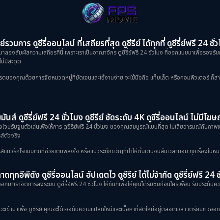
ย์รวมการ ดูซีรี่ออนไลน์ ที่เสถียรที่สุด ดูซีรีย์ ได้ทุกที่ ดูซีรี่ย์ฟรี 24 ชั่
าลองสัมผัสความเสถียรที่นี่ เพราะเราเป็นอาณาจักร ดูซีรี่ย์ฟรี 24 ชั่วโมง ที่ออกแบบมาเพื่อรองรับ
ม่มีสะดุด
งคุณด้วยการจัดหมวดหมู่ที่ชัดเจนและใช้งานง่าย จะใช้มือถือ แท็บเล็ต หรือคอมพิวเตอร์ ก็สามารถเข
ันส์ ดูซีรี่ย์ฟรี 24 ชั่วโมง ดูซีรีย์ ชัดระดับ 4K ดูซีรี่ออนไลน์ ไม่มีโ
้งใจปรับจูนตัวเล่นเพื่อให้การ ดูซีรี่ย์ฟรี 24 ชั่วโมง ของคุณสมบูรณ์แบบที่สุด ไม่เสียอารมณ์กับภ
ส์ตัวจริง
ป็นซีรีส์แนวรักโรแมนติกที่ช่วยเติมพลังใจ หรือแนวระทึกขวัญที่ทำให้ตื่นเต้นจนลืมเวลานอน ทุกเรื่องในหม
ดทุกอีพีดัง ดูซีรี่ออนไลน์ อัปเดตไว ดูซีรีย์ ได้ไม่จำกัด ดูซีรี่ย์ฟรี 24 
กมาเราจัดการลงระบบ ดูซีรี่ย์ฟรี 24 ชั่วโมง ให้ทันทีเพื่อให้คุณได้รับชมก่อนใครเพื่อน รับประกันควา
ข้ามาเพื่อ ดูซีรีย์ คุณจะได้เจอกับความแปลกใหม่และเนื้อหาที่สดใหม่อยู่ตลอดเวลา เตรียมตัวออกเดินท