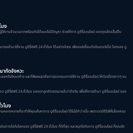
ดูซีรีย์ฝรั่ง
(2)
ดูซีรีย์วาย
(5)
วโมง
ผู้ใช้งานจำนวนมากพร้อมกันได้แบบไม่มีปัญหา ช่วยให้การ ดูซีรี่ออนไลน์ ของคุณไหลลื่นเป็น
ดูซีรีย์เกาหลี
(4)
้ามาใช้งาน ดูซีรี่ย์ฟรี 24 ชั่วโมง ได้อย่างอิสระ เพียงแค่เชื่อมต่ออินเทอร์เน็ต โลกของ ดู
ดูซีรีย์เกาหลี
(47)
ดูหนัง Netflix
(1)
ฆษณากัดจังหวะ
าพเบลอหรือโหลดค้าง และที่พิเศษสุดคือการออกแบบการใช้งาน ดูซีรี่ออนไลน์ ให้ต่อเนื่องยาวๆ จน
ดูหนังออนไลน์
(2)
พากย์ไทย
(8)
วด ดูซีรี่ย์ฟรี 24 ชั่วโมง ของเราถูกคัดสรรมาแล้วว่าดีจริง เพื่อให้การเข้ามา ดูซีรี่ออนไลน์ ของ
มิตรภาพ
(9)
ชั่วโมง
มหลากหลายที่จะทำให้คุณค้นหาการ ดูซีรี่ออนไลน์ ได้ไม่มีคำว่าเบื่อ เพราะเรามีซีรีส์ให้เลือกครบ
หนังต่างประเทศ
(2)
างไปกับโลกของ ดูซีรี่ย์ฟรี 24 ชั่วโมง ที่ดีที่สุด และสนุกไปกับการ ดูซีรี่ออนไลน์ ที่คุณรัก