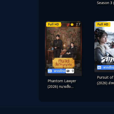
Season 3 
เดอะ วิทเชอร
จอมอสูร ซีซั
Full HD
7.7
Full HD
พากย์ไท
พากย์ไทย
9
Pursuit of
Phantom Lawyer
(2026) ล่า
(2026) ทนายสื่อ
วิญญาณ