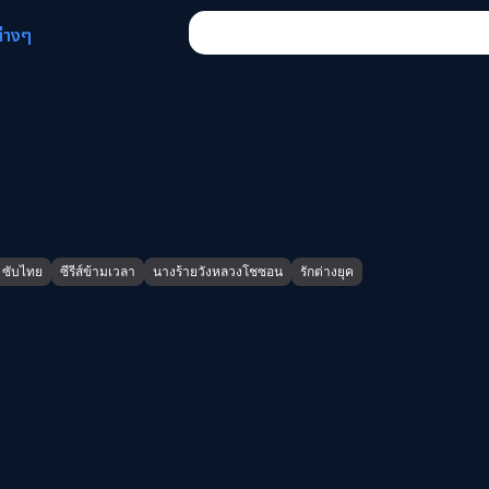
ต่างๆ
 ซับไทย
ซีรีส์ข้ามเวลา
นางร้ายวังหลวงโชซอน
รักต่างยุค