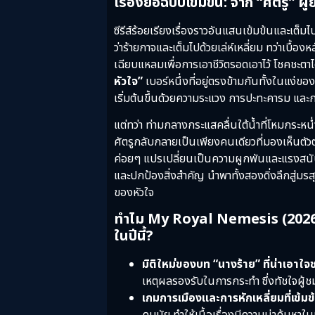
เรื่องย่อฉบับเข้มข้น: จาก “ศัตรู” ผู้
ซีรีส์ร้อยเรียงเรื่องราวอันแสนเข้มข้นและเต็ม
ว่าร้ายกาจและเต็มไปด้วยเล่ห์เหลี่ยม ทว่าเบื
เฉียบแหลมเพื่อการเอาชีวิตรอดเอาไว้ โชคชะตา
หัวใจ”
เบอร์หนึ่งที่อยู่ตรงข้ามกันทั้งในแง่
เริ่มต้นขึ้นด้วยความระแวง การปะทะคารม และ
แต่ทว่า ท่ามกลางกระแสคลื่นใต้น้ำที่โหมกระหน่
ศัตรูกลับกลายเป็นเพียงคนเดียวที่มองเห็นตัวต
ค่อยๆ แปรเปลี่ยนเป็นความผูกพันและแรงสนับสน
และปกป้องสิ่งสำคัญ นำพาทั้งสองดิ่งลึกสู่มรสุ
ของหัวใจ
ทำไม My Royal Nemesis (2026) ศัต
ในปีนี้?
มิติใหม่ของบท “นางร้าย” ที่น่าเอาใจช
เหตุผลรองรับในการกระทำ ซึ่งทัชใจผู้ช
เกมการเมืองและการหักเหลี่ยมที่เข้มข