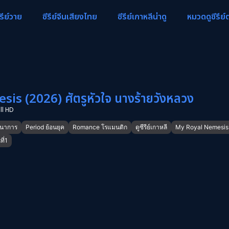
ีรีย์วาย
ซีรีย์จีนเสียงไทย
ซีรีย์เกาหลีน่าดู
หมวดดูซีรีย์
s (2026) ศัตรูหัวใจ นางร้ายวังหลวง
ll HD
ตนาการ
Period ย้อนยุค
Romance โรแมนติก
ดูซีรีย์เกาหลี
My Royal Nemesis
ี่1