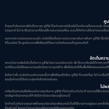
ศูน
ถ้าคุณกำลังมองหาพิกัดที่สามารถ ดูซีรีย์ ได้อย่างสบายใจโดยไม่ต้องกังวลเรื่องระบบล่ม ต้องม
ธรรมชาติ ไม่ว่าจะเป็นช่วงเวลาที่มีคนใช้งานหนาแน่นแค่ไหน ระบบก็ยังทำงานได้อย่างยอดเยี่ยมไ
นอกจากความแรงของระบบแล้ว เรายังใส่ใจเรื่องความสะดวกสบายในการค้นหา ดูซีรีย์ เรื่องโปรดขอ
ซีรี่ออนไลน์ ก็จะถูกเปิดออกเพื่อให้คุณได้รับความบันเทิงแบบเต็มรูปแบบทันที
จัดเต็มความม
ยกระดับความฟินไปอีกขั้นกับการ ดูซีรีย์ ในความละเอียดระดับ 4K ที่หาจากไหนไม่ได้ง่ายๆ เราตั
จบซีซั่นแบบไม่มีโฆษณามาคอยขัดจังหวะอารมณ์ค้าง เพื่อให้สมกับที่เป็นพื้นที่พักผ่อนของคอซีรี
ยิ่งไปกว่านั้น เรายังมีระบบคัดกรองเนื้อหาเพื่อให้คุณได้เลือก ดูซีรีย์ ที่ตรงใจที่สุด ไม่ว่าจะเ
คุณคุ้มค่าและได้รับความสุขกลับไปอย่างแน่นอน
ไม่พลา
เตรียมป๊อปคอร์นให้พร้อมแล้วมาสนุกกับการ ดูซีรีย์ ที่อัปเดตไวระดับวินาที ทุกตอนที่พึ่งปล่อยออ
ทุกสัญชาติและทุกแนวที่กำลังไต่ชาร์ตยอดนิยมอยู่ในขณะนี้
ปิดท้ายด้วยทีมงานคุณภาพที่คอยมอนิเตอร์และพัฒนาหน้าเว็บให้ใช้งานง่ายอยู่เสมอ ทุกครั้งที่แวะเ
ได้แล้ววันนี้ รับรองว่าคุณจะอินจนไม่อยากลุกไปไหนแน่นอนครับ