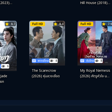
(2023)
Hill House (2018) ฮิ
์ นักล่า
ลล์เฮาส์ บ้านกระตุก
่น 3
วิญญาณ
8.7
Full HD
8.4
Full HD
7.9
พากย์ไทย
8
ซับไทย
8
ย
6
The Scarecrow
My Royal Nemesis
 Jade
(2026) หุ่นลวงเชือด
(2026) ศัตรูหัวใจ นาง
หยก
ร้ายวังหลวง