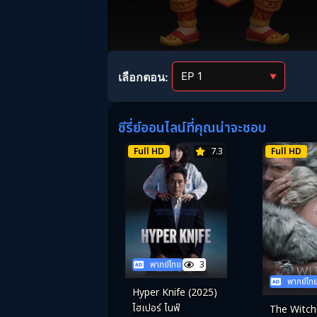
Volume
90%
เลือกตอน:
▼
ซีรี่ย์ออนไลน์ที่คุณน่าจะชอบ
Full HD
7.3
Full HD
พากย์ไทย
3
พากย์ไท
Hyper Knife (2025)
ไฮเปอร์ ไนฟ์
The Witch