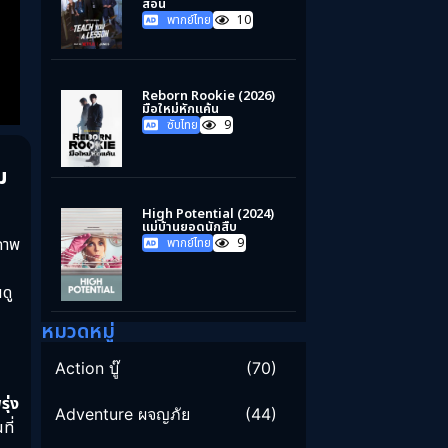
สอน
พากย์ไทย
10
Reborn Rookie (2026)
มือใหม่หักแค้น
ซับไทย
9
ม
High Potential (2024)
แม่บ้านยอดนักสืบ
นภาพ
พากย์ไทย
9
ดู
d
หมวดหมู่
Action บู๊
(70)
น
ุ่ง
Adventure ผจญภัย
(44)
ี่