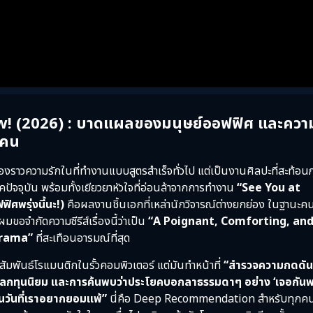
! (2026) : บาดแผลของมนุษย์ออฟฟิศ และควา
งคน
เรื่องราวความรักในที่ทำงานแบบสูตรสำเร็จทั่วไป แต่เป็นงานศิลปะที่สะท้อ
คปัจจุบัน พร้อมทั้งเยียวยาหัวใจที่อ่อนล้าจากการทำงาน
“See You at
ศพรุ่งนี้นะ!)
คือผลงานชิ้นเอกที่เหล่านักวิจารณ์ต่างยกย่อง ในฐานะคน
มขอจำกัดความซีรีส์เรื่องนี้ว่าเป็น
“A Poignant, Comforting, an
Drama”
ที่สะเทือนอารมณ์ที่สุด
งความสัมพันธ์โรแมนติกในรั้วคอมพิวเตอร์ แต่มันทำหน้าที่
“สำรวจความกดดั
กทุนนิยม และการค้นพบว่าประโยคบอกลาธรรมดาๆ อย่าง ‘เจอกันพร
ดในวันที่เราอยากยอมแพ้”
นี่คือ Deep Recommendation สำหรับทุกคนท