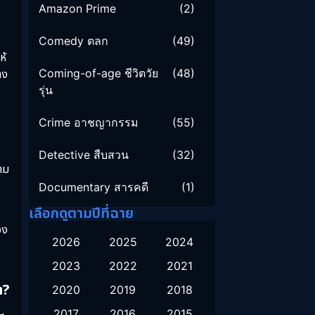
Amazon Prime
(2)
Comedy ตลก
(49)
ห้
Coming-of-age ชีวิตวัย
(48)
าง
รุ่น
Crime อาชญากรรม
(55)
อ
Detective สืบสวน
(32)
าม
Documentary สารคดี
(1)
เลือกดูตามปีที่ฉาย
Drama ดราม่า
(130)
อง
2026
2025
2024
Family ครอบครัว
(16)
2023
2022
2021
Fantasy จินตนาการ
(51)
ต?
2020
2019
2018
2017
2016
2015