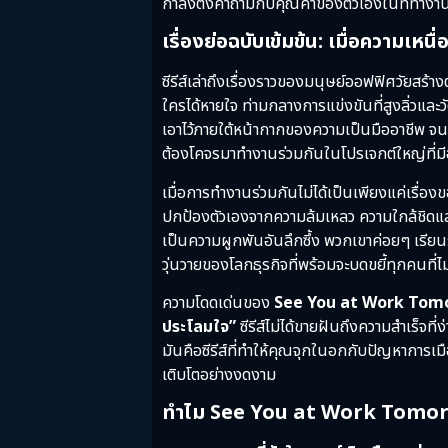
กำลังตั้งคำถามกับคุณค่าของตัวเองในที่ทำงา
เรื่องย่อฉบับเข้มข้น: เมื่อความเหน
ซีรีส์เล่าถึงเรื่องราวของมนุษย์ออฟฟิศวัยสร
ใครได้หายใจ ท่ามกลางการแข่งขันที่สูงลิ่วแ
เอาไว้ภายใต้หน้ากากของความเป็นมืออาชีพ จ
ต้องโคจรมาทำงานร่วมกันในโปรเจกต์ใหญ่ที่มี
เมื่อการทำงานร่วมกันไม่ได้เป็นเพียงแค่เรื่อ
ปกป้องตัวเองจากความล้มเหลว ความใกล้ชิดแ
เป็นความผูกพันอันลึกซึ้ง พวกเขาค่อยๆ เรีย
วุ่นวายของโลกธุรกิจที่พร้อมจะบดขยี้ทุกคนที่
ความโดดเด่นของ
See You at Work Tom
ประโลมใจ”
ซีรีส์ไม่ได้ขายฝันถึงความสำเร็
มันคือซีรีส์ที่ทำให้คุณจุกในอกกับปัญหาการเม
เติบโตอย่างงดงาม
ทำไม See You at Work Tomorrow! (