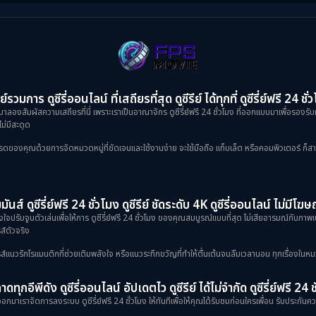
ย์รวมการ ดูซีรี่ออนไลน์ ที่เสถียรที่สุด ดูซีรีย์ ได้ทุกที่ ดูซีรี่ย์ฟรี 24 ชั่
าลองสัมผัสความเสถียรที่นี่ เพราะเราเป็นอาณาจักร ดูซีรี่ย์ฟรี 24 ชั่วโมง ที่ออกแบบมาเพื่อรองรับ
ม่มีสะดุด
งคุณด้วยการจัดหมวดหมู่ที่ชัดเจนและใช้งานง่าย จะใช้มือถือ แท็บเล็ต หรือคอมพิวเตอร์ ก็สามารถเข
ันส์ ดูซีรี่ย์ฟรี 24 ชั่วโมง ดูซีรีย์ ชัดระดับ 4K ดูซีรี่ออนไลน์ ไม่มีโ
้งใจปรับจูนตัวเล่นเพื่อให้การ ดูซีรี่ย์ฟรี 24 ชั่วโมง ของคุณสมบูรณ์แบบที่สุด ไม่เสียอารมณ์กับภ
ส์ตัวจริง
ป็นซีรีส์แนวรักโรแมนติกที่ช่วยเติมพลังใจ หรือแนวระทึกขวัญที่ทำให้ตื่นเต้นจนลืมเวลานอน ทุกเรื่องในหม
ดทุกอีพีดัง ดูซีรี่ออนไลน์ อัปเดตไว ดูซีรีย์ ได้ไม่จำกัด ดูซีรี่ย์ฟรี 24 
กมาเราจัดการลงระบบ ดูซีรี่ย์ฟรี 24 ชั่วโมง ให้ทันทีเพื่อให้คุณได้รับชมก่อนใครเพื่อน รับประกันควา