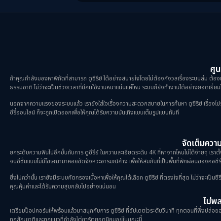
ศูน
ถ้าคุณกำลังมองหาพิกัดที่สามารถ ดูซีรีย์ ได้อย่างสบายใจโดยไม่ต้องกังวลเรื่องระบบล่ม ต้องม
ธรรมชาติ ไม่ว่าจะเป็นช่วงเวลาที่มีคนใช้งานหนาแน่นแค่ไหน ระบบก็ยังทำงานได้อย่างยอดเยี่ยมไ
นอกจากความแรงของระบบแล้ว เรายังใส่ใจเรื่องความสะดวกสบายในการค้นหา ดูซีรีย์ เรื่องโปรดขอ
ซีรี่ออนไลน์ ก็จะถูกเปิดออกเพื่อให้คุณได้รับความบันเทิงแบบเต็มรูปแบบทันที
จัดเต็มความม
ยกระดับความฟินไปอีกขั้นกับการ ดูซีรีย์ ในความละเอียดระดับ 4K ที่หาจากไหนไม่ได้ง่ายๆ เราตั
จบซีซั่นแบบไม่มีโฆษณามาคอยขัดจังหวะอารมณ์ค้าง เพื่อให้สมกับที่เป็นพื้นที่พักผ่อนของคอซีรี
ยิ่งไปกว่านั้น เรายังมีระบบคัดกรองเนื้อหาเพื่อให้คุณได้เลือก ดูซีรีย์ ที่ตรงใจที่สุด ไม่ว่าจะเ
คุณคุ้มค่าและได้รับความสุขกลับไปอย่างแน่นอน
ไม่พลา
เตรียมป๊อปคอร์นให้พร้อมแล้วมาสนุกกับการ ดูซีรีย์ ที่อัปเดตไวระดับวินาที ทุกตอนที่พึ่งปล่อยออ
ทุกสัญชาติและทุกแนวที่กำลังไต่ชาร์ตยอดนิยมอยู่ในขณะนี้