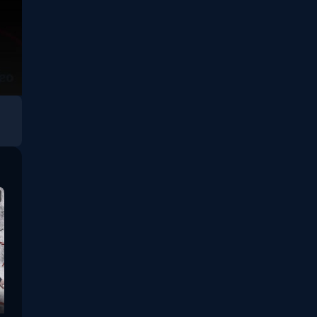
Revenge
(10)
Romance โรแมนติก
(76)
Sci-Fi วิทยาศาสตร์
(5)
Science
(1)
Slice of Life ชีวิตประจำวัน
(31)
Social Issues สังคม
(26)
Spy
(3)
Supernatural เหนือ
(49)
ธรรมชาติ
survival เอาตัวรอด
(23)