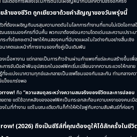
น และต้องการพลังใจในการตื่นไปเผชิญหน้ากับโลกความจริงอีกครั้ง
ื่อยล้าของชีวิต ถูกเยียวยาด้วยคำสัญญาของวันพรุ่งนี้
้างตัวที่ต้องเผชิญกับมรสุมความกดดันในโลกการทำงานที่แทบไม่เปิดโอกาสใ
ละวัฒนธรรมองค์กรที่บีบคั้น พวกเขาต้องซ่อนความโดดเด่นและความเปราะบ
นกระทั่งโชคชะตานำพาให้คนสองคนที่มีบาดแผลในใจต่างกันอย่างสิ้นเชิง
อนาคตและหน้าที่การงานของทั้งคู่เป็นเดิมพัน
งของเนื้อหางาน แต่กลายเป็นการก้าวข้ามผ่านกำแพงที่แต่ละคนสร้างขึ้นเพื่
ละการจับมือฝ่าฟันอุปสรรคในออฟฟิศเริ่มเปลี่ยนจากความระแวงให้กลาย
นรู้ที่จะแบ่งเบาความทุกข์และกลายเป็นเซฟโซนของกันและกัน ท่ามกลางคว
ไม่แข็งแกร่งพอ
orrow!
คือ
“ความสมดุลระหว่างความสมจริงของชีวิตและการปลอบ
จที่ง่ายดาย แต่ใช้ฉากหลังของออฟฟิศเป็นกระจกสะท้อนความเหงาของคนเมื
ืองในที่ทำงาน แต่ในขณะเดียวกันก็ทำให้หัวใจฟูกับความสัมพันธ์ที่ค่อยๆ
2026) ถึงเป็นซีรีส์ที่คุณต้องดูให้ได้สักครั้งในชีวิ