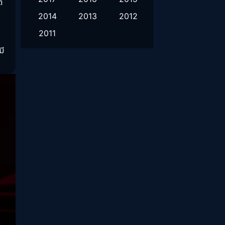
Healing
(1)
ี
2014
2013
2012
History ประวัติศาสตร์
(9)
2011
Horror สยองขวัญ
(16)
มี
Inspirational แรงบันดาลใจ
(10)
Love
(2)
Melodrama
(2)
Mystery ลึกลับ
(55)
Period ย้อนยุค
(38)
Political การเมือง
(21)
Psychological จิตวิทยา
(28)