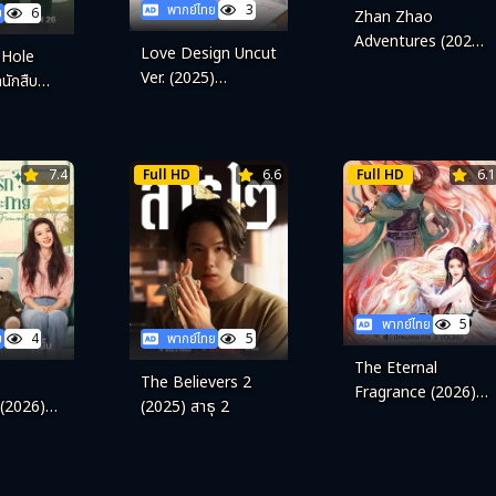
พากย์ไทย
3
ย
6
Zhan Zhao
Adventures (2026)
Love Design Uncut
 Hole
จั่นเจาตะลุยยุทธภพ
Ver. (2025)
นักสืบ
รับ(รัก)ออกแบบ
7.4
Full HD
6.6
Full HD
6.1
พากย์ไทย
5
ย
4
พากย์ไทย
5
The Eternal
The Believers 2
Fragrance (2026)
 (2026)
(2025) สาธุ 2
หอมกลิ่นพันลี้
งประกาย