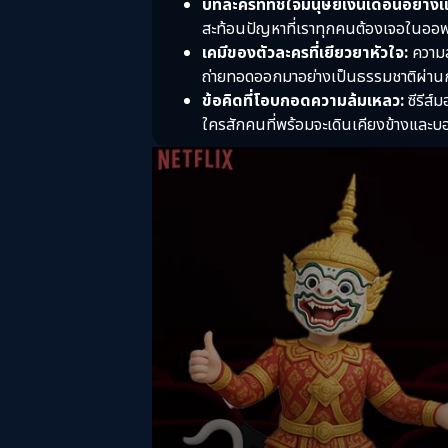
บทละครที่ทัชใจมนุษย์เงินเดือนอย่างแ
สะท้อนปัญหาที่เราทุกคนต้องเจอในออฟ
เคมีของตัวละครที่เยียวยาหัวใจ:
ความสั
ถ่ายทอดออกมาอย่างเป็นธรรมชาติผ่านกา
ข้อคิดที่โอบกอดความล้มเหลว:
ซีรีส์
ใครสักคนที่พร้อมจะเดินเคียงข้างและบอกเ