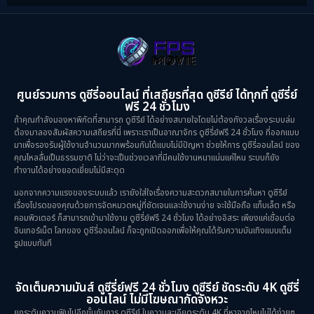
Inspirational แรงบันดาลใจ
(10)
Love
(2)
Melodrama
(2)
ศูนย์รวมการ ดูซีรี่ออนไลน์ ที่เสถียรที่สุด ดูซีรีย์ ได้ทุกที่ ดูซีรี่ย์
ฟรี 24 ชั่วโมง
Mystery ลึกลับ
(52)
ถ้าคุณกำลังมองหาพิกัดที่สามารถ ดูซีรีย์ ได้อย่างสบายใจโดยไม่ต้องกังวลเรื่องระบบล่ม
ต้องมาลองสัมผัสความเสถียรที่นี่ เพราะเราเป็นอาณาจักร ดูซีรี่ย์ฟรี 24 ชั่วโมง ที่ออกแบบ
มาเพื่อรองรับผู้ใช้งานจำนวนมากพร้อมกันได้แบบไม่มีปัญหา ช่วยให้การ ดูซีรี่ออนไลน์ ของ
Period ย้อนยุค
(38)
คุณไหลลื่นเป็นธรรมชาติ ไม่ว่าจะเป็นช่วงเวลาที่มีคนใช้งานหนาแน่นแค่ไหน ระบบก็ยัง
ทำงานได้อย่างยอดเยี่ยมไม่มีสะดุด
Political การเมือง
(21)
นอกจากความแรงของระบบแล้ว เรายังใส่ใจเรื่องความสะดวกสบายในการค้นหา ดูซีรีย์
เรื่องโปรดของคุณด้วยการจัดหมวดหมู่ที่ชัดเจนและใช้งานง่าย จะใช้มือถือ แท็บเล็ต หรือ
Psychological จิตวิทยา
(28)
คอมพิวเตอร์ ก็สามารถเข้ามาใช้งาน ดูซีรี่ย์ฟรี 24 ชั่วโมง ได้อย่างอิสระ เพียงแค่เชื่อมต่อ
อินเทอร์เน็ต โลกของ ดูซีรี่ออนไลน์ ก็จะถูกเปิดออกเพื่อให้คุณได้รับความบันเทิงแบบเต็ม
รูปแบบทันที
Revenge
(10)
Romance โรแมนติก
(75)
จัดเต็มความมันส์ ดูซีรี่ย์ฟรี 24 ชั่วโมง ดูซีรีย์ ชัดระดับ 4K ดูซีรี่
ออนไลน์ ไม่มีโฆษณากัดจังหวะ
Sci-Fi วิทยาศาสตร์
(5)
ยกระดับความฟินไปอีกขั้นกับการ ดูซีรีย์ ในความละเอียดระดับ 4K ที่หาจากไหนไม่ได้ง่ายๆ