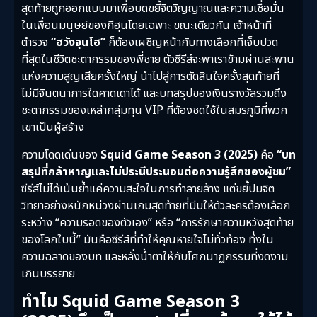
สุดท้ายถูกออกแบบมาเพื่อบดขยี้จิตวิญญาณและความเชื่อมั่น
ในเพื่อนมนุษย์ของกีฮุนโดยเฉพาะ ขณะเดียวกัน เจ้าหน้าที่
ตำรวจ
“ฮวังจุนโฮ”
ก็ต้องเผชิญหน้ากับทางเลือกที่เจ็บปวด
ที่สุดในชีวิตชะตากรรมของพี่ชาย ตัวซีรีส์จะพาเราข้ามผ่านสะพาน
แห่งความสูญเสียครั้งใหญ่ นำไปสู่การตัดสินใจครั้งสุดท้ายที่
ไม่มีจินตนาการใดคาดเดาได้ และบทสรุปของเงินรางวัลรวมถึง
ชะตากรรมของเหล่ากลุ่มทุน VIP ที่ต้องชดใช้ในสมรภูมิที่พวก
เขาเป็นผู้สร้าง
ความโดดเด่นของ
Squid Game Season 3 (2025)
คือ
“บท
สรุปที่กล้าหาญและไม่ประนีประนอมต่อความรู้สึกของผู้ชม”
ซีรีส์ไม่ได้เน้นย้ำแค่ความสะใจในการทำลายล้าง แต่ขยี้ปมจิต
วิทยาอย่างหนักหน่วงผ่านเกมสุดท้ายที่บีบให้ตัวละครต้องเลือก
ระหว่าง “ความรอดของตัวเอง” หรือ “การรักษาความหวังสุดท้าย
ของโลกใบนี้” มันคือซีรีส์ที่ทำให้คุณหายใจไม่ทั่วท้อง ทึ่งใน
ความฉลาดของบท และหลั่งน้ำตาให้กับโศกนาฏกรรมที่งดงาม
เกินบรรยาย
ทำไม Squid Game Season 3