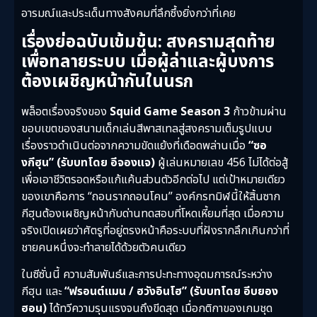
อารมณ์และประเด็นทางสังคมที่ลึกซึ้งยิ่งกว่าที่เคย
เรื่องย่อฉบับเข้มข้น: สงครามสุดท้าย
เพื่อทลายระบบ เมื่อผู้ล่าและผู้บงการ
ต้องเผชิญหน้ากันในนรก
พล็อตเรื่องจริงของ
Squid Game Season 3
ก้าวข้ามผ่าน
ขอบเขตของสนามเด็กเล่นสีพาสเทลสู่สงครามเต็มรูปแบบ
เรื่องราวดำเนินต่อจากความขัดแย้งที่เดือดพล่านเมื่อ
“ซอ
งกีฮุน” (รับบทโดย อีจองแจ)
ผู้เล่นหมายเลข 456 ไม่ได้ต่อสู้
เพื่อเอาชีวิตรอดหรือแก้แค้นส่วนตัวอีกต่อไป แต่เป้าหมายเดียว
ของเขาคือการ “ถอนรากถอนโคน” องค์กรทมิฬนี้ให้สิ้นซาก
กีฮุนต้องเผชิญหน้ากับด่านทดสอบที่โหดเหี้ยมที่สุด เมื่อความ
จริงเปิดเผยว่าศัตรูที่อยู่ตรงหน้าคือระบบที่ฝังรากลึกเกินกว่าที่
ชายคนหนึ่งจะทำลายได้ด้วยตัวคนเดียว
ในซีซั่นนี้ ความสัมพันธ์และการปะทะทางอุดมการณ์ระหว่าง
กีฮุน และ
“ฟรอนต์แมน / ฮวังอินโฮ” (รับบทโดย อีบยอง
ฮอน)
ได้ทวีความรุนแรงจนถึงขีดสุด เมื่อกติกาของเกมชุด