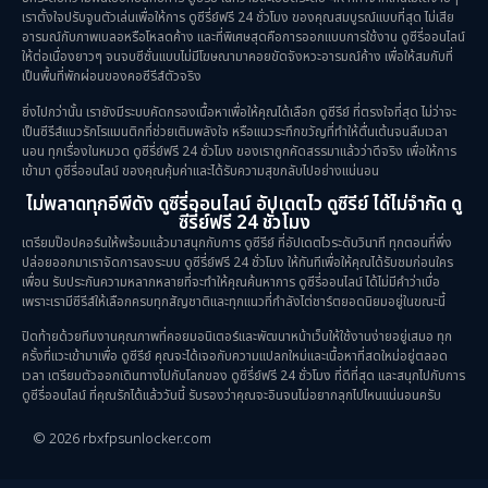
เราตั้งใจปรับจูนตัวเล่นเพื่อให้การ ดูซีรี่ย์ฟรี 24 ชั่วโมง ของคุณสมบูรณ์แบบที่สุด ไม่เสีย
อารมณ์กับภาพเบลอหรือโหลดค้าง และที่พิเศษสุดคือการออกแบบการใช้งาน ดูซีรี่ออนไลน์
Science
(1)
ให้ต่อเนื่องยาวๆ จนจบซีซั่นแบบไม่มีโฆษณามาคอยขัดจังหวะอารมณ์ค้าง เพื่อให้สมกับที่
เป็นพื้นที่พักผ่อนของคอซีรีส์ตัวจริง
Slice of Life ชีวิตประจำวัน
(30)
ยิ่งไปกว่านั้น เรายังมีระบบคัดกรองเนื้อหาเพื่อให้คุณได้เลือก ดูซีรีย์ ที่ตรงใจที่สุด ไม่ว่าจะ
เป็นซีรีส์แนวรักโรแมนติกที่ช่วยเติมพลังใจ หรือแนวระทึกขวัญที่ทำให้ตื่นเต้นจนลืมเวลา
Social Issues สังคม
(25)
นอน ทุกเรื่องในหมวด ดูซีรี่ย์ฟรี 24 ชั่วโมง ของเราถูกคัดสรรมาแล้วว่าดีจริง เพื่อให้การ
เข้ามา ดูซีรี่ออนไลน์ ของคุณคุ้มค่าและได้รับความสุขกลับไปอย่างแน่นอน
Spy
(3)
ไม่พลาดทุกอีพีดัง ดูซีรี่ออนไลน์ อัปเดตไว ดูซีรีย์ ได้ไม่จำกัด ดู
ซีรี่ย์ฟรี 24 ชั่วโมง
เตรียมป๊อปคอร์นให้พร้อมแล้วมาสนุกกับการ ดูซีรีย์ ที่อัปเดตไวระดับวินาที ทุกตอนที่พึ่ง
Supernatural เหนือธรรมชาติ
(49)
ปล่อยออกมาเราจัดการลงระบบ ดูซีรี่ย์ฟรี 24 ชั่วโมง ให้ทันทีเพื่อให้คุณได้รับชมก่อนใคร
เพื่อน รับประกันความหลากหลายที่จะทำให้คุณค้นหาการ ดูซีรี่ออนไลน์ ได้ไม่มีคำว่าเบื่อ
survival เอาตัวรอด
(23)
เพราะเรามีซีรีส์ให้เลือกครบทุกสัญชาติและทุกแนวที่กำลังไต่ชาร์ตยอดนิยมอยู่ในขณะนี้
ปิดท้ายด้วยทีมงานคุณภาพที่คอยมอนิเตอร์และพัฒนาหน้าเว็บให้ใช้งานง่ายอยู่เสมอ ทุก
Thriller ระทึกขวัญ
(84)
ครั้งที่แวะเข้ามาเพื่อ ดูซีรีย์ คุณจะได้เจอกับความแปลกใหม่และเนื้อหาที่สดใหม่อยู่ตลอด
เวลา เตรียมตัวออกเดินทางไปกับโลกของ ดูซีรี่ย์ฟรี 24 ชั่วโมง ที่ดีที่สุด และสนุกไปกับการ
Uncategorized
(1)
ดูซีรี่ออนไลน์ ที่คุณรักได้แล้ววันนี้ รับรองว่าคุณจะอินจนไม่อยากลุกไปไหนแน่นอนครับ
© 2026 rbxfpsunlocker.com
War สงคราม
(20)