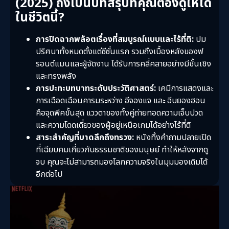
(2025) ถึงเป็นบทสรุปที่คุณต้องดูให้ได้
ในชีวิตนี้?
การปิดฉากพล็อตเรื่องที่สมบูรณ์แบบและไร้ที่ติ:
ปม
ปริศนาทั้งหมดตั้งแต่ซีซั่นแรก รวมถึงเบื้องหลังของฟ
รอนต์แมนและผู้จัดงาน ได้รับการคลี่คลายอย่างมีชั้นเชิง
และทรงพลัง
การปะทะบทบาทระดับประวัติศาสตร์:
เคมีการแสดงและ
การเฉือดเฉือนคารมระหว่าง อีจองแจ และ อีบยองฮอน
คือจุดพีคขั้นสุด แววตาของทั้งคู่ถ่ายทอดความเจ็บปวด
และความโดดเดี่ยวของผู้อยู่เหนือเกมได้อย่างไร้ที่ติ
สาระสำคัญที่บาดลึกถึงทรวง:
หนังทิ้งคำถามปลายเปิด
ที่เฉียบคมเกี่ยวกับธรรมชาติของมนุษย์ ทำให้หลังจากดู
จบ คุณจะไม่สามารถมองโลกความจริงในมุมมองเดิมได้
อีกต่อไป