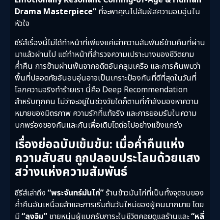
Emotionally Resonant Coming-of-Age & Human
Drama Masterpiece”
ที่จะพาคุณไปสัมผัสความอบอุ่นใน
หัวใจ
ซีรีส์เรื่องนี้ไม่ได้ทำหน้าที่เพียงแค่เล่าความสัมพันธ์ข้ามคืนที่ผ่าน
มาแล้วผ่านไป แต่ทำหน้าที่สำรวจความเปราะบางของชีวิตยาม
ค่ำคืน การข้ามผ่านพ้นจากอดีตอันคลุมเครือ และการค้นพบว่า
พื้นที่ปลอดภัยอันอบอุ่นอาจเป็นเกราะป้องกันที่ดีที่สุดในวันที่
โลกความจริงทำร้ายเรา นี่คือ Deep Recommendation
สำหรับทุกคน ไม่ว่าจะอยู่ในช่วงวัยใดก็ตามที่กำลังมองหาความ
หมายของมิตรภาพ ความรักที่แท้จริง และการยอมรับในความ
บกพร่องของกันและกันเพื่อเติบโตต่อไปอย่างแข็งแกร่ง
เรื่องย่อฉบับเข้มข้น: เมื่อค่ำคืนแห่ง
ความสับสน ถูกปลอบประโลมด้วยแสง
สว่างแห่งความสัมพันธ์
ซีรีส์เล่าถึง
“พระจันทร์มันไก่”
ร้านข้าวมันไก่ที่เป็นทั้งจุดจบของ
ค่ำคืนอันเหนื่อยล้าและการเริ่มต้นวันใหม่ของผู้คนมากมาย โดย
มี
“ลุงจิม”
ชายหนุ่มผู้แบกรับภาระในชีวิตคอยดูแลร้านและ
“หลี่