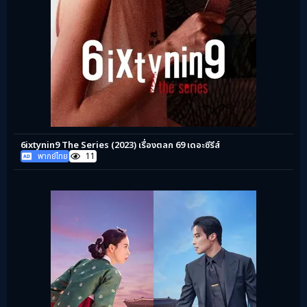
6ixtynin9 The Series (2023) เรื่องตลก 69 เดอะซีรีส์
พากย์ไทย
11