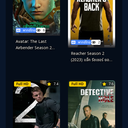
พากย์ไทย
6
Avatar: The Last
พากย์ไทย
2
Airbender Season 2
Reacher Season 2
(2026) เณรน้อยเจ้า
(2023) แจ็ค รีชเชอร์ ยอด
อภินิหาร ซีซั่น 2
คนสืบระห่ำ ซีซั่น 2
Full HD
7.4
Full HD
7.6