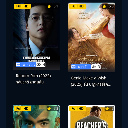
Full HD
8.1
Full HD
6.6
พากย์ไทย
4
พากย์ไทย
3
Reborn Rich (2022)
Genie Make a Wish
กลับชาติ ฆาตแค้น
(2025) จีนี่ ปาฏิหาริย์รัก
ซ่อนกล
Full HD
7.2
Full HD
7