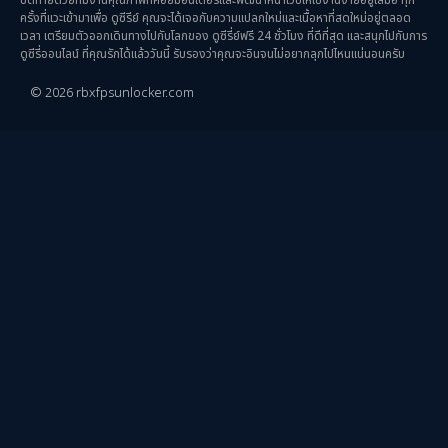
Thriller ระทึกขวัญ
(93)
ครั้งที่แวะเข้ามาเพื่อ ดูซีรีย์ คุณจะได้เจอกับความแปลกใหม่และเนื้อหาที่สดใหม่อยู่ตลอด
เวลา เตรียมตัวออกเดินทางไปกับโลกของ ดูซีรี่ย์ฟรี 24 ชั่วโมง ที่ดีที่สุด และสนุกไปกับการ
Uncategorized
(2)
ดูซีรี่ออนไลน์ ที่คุณรักได้แล้ววันนี้ รับรองว่าคุณจะอินจนไม่อยากลุกไปไหนแน่นอนครับ
© 2026 rbxfpsunlocker.com
War สงคราม
(20)
ซีรี่ย์จีนซับไทย
(3)
ซีรีย์จีนพากย์ไทย
(15)
ซีรี่ย์จีนมาใหม่
(3)
ซีรีย์จีนเสียงไทย
(1)
ซีรีย์เกาหลีน่าดู
(7)
ซีรีย์เข้าใหม่ 2026
(1)
ซีรีย์ไทย
(2)