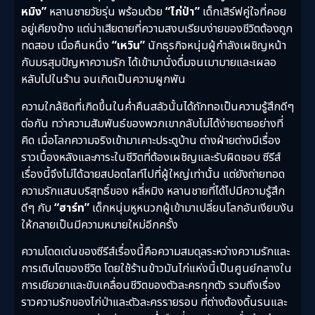
หมิง”
หลานชายวัยรุ่น พร้อมด้วย
“ไก่ป่า”
เด็กเสิร์ฟคู่ใจที่คอย
อยู่เคียงข้าง แต่น่าเสียดายที่ความสงบเรียบง่ายของชีวิตต้องถูก
ทดสอบ เมื่อคืนหนึ่ง
“เหวิน”
นักธุรกิจหนุ่มผู้กำลังเผชิญหน้า
กับมรสุมปัญหาความรัก ได้เข้ามานั่งดื่มจนเมามายและเผลอ
หลับไปในร้าน จนเกิดเป็นความผูกพัน
ความใกล้ชิดที่เกิดขึ้นในค่ำคืนสลัวนั้นได้ถักทอเป็นความรู้สึกดีๆ
ต่อกัน ทว่าความสัมพันธ์ของพวกเขากลับไม่ได้ง่ายดายอย่างที่
คิด เมื่อโลกความจริงเข้ามาเคาะประตูบ้าน ต่างฝ่ายต่างมีเรื่อง
ราวเบื้องหลังและภาระในชีวิตที่ต้องเผชิญและรับผิดชอบ ซีรีส์
เรื่องนี้จึงไม่ได้ฉายสปอตไลท์ไปที่ผู้ใหญ่เท่านั้น แต่ยังถ่ายทอด
ความรักแสนบริสุทธิ์ของ หลี่หมิง หลานชายที่ได้ไปมีความรู้สึก
ดีๆ กับ
“ฮาร์ท”
เด็กหนุ่มหูหนวกผู้เข้ามาเปลี่ยนโลกอันเงียบงัน
ให้กลายเป็นมีความหมายใหม่อีกครั้ง
ความโดดเด่นของซีรีส์เรื่องนี้คือความสมดุลระหว่างความรักและ
การเติบโตของชีวิต โดยใช้ร้านข้าวมันไก่แห่งนี้เป็นศูนย์กลางใน
การเยียวยาและขับเคลื่อนชีวิตของตัวละครทุกตัว รวมถึงเรื่อง
ราวความรักของไก่ป่าและตัวละครรายรอบ ที่ต่างต้องดิ้นรนและ