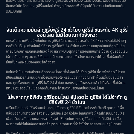
คอมพิวเตอร์ ก็สามารถเข้ามาใช้งาน ดูซีรี่ย์ฟรี 24 ชั่วโมง ได้อย่างอิสระ เพียงแค่เชื่อมต่อ
อินเทอร์เน็ต โลกของ ดูซีรี่ออนไลน์ ก็จะถูกเปิดออกเพื่อให้คุณได้รับความบันเทิงแบบเต็ม
รูปแบบทันที
Revenge
(10)
Romance โรแมนติก
(76)
จัดเต็มความมันส์ ดูซีรี่ย์ฟรี 24 ชั่วโมง ดูซีรีย์ ชัดระดับ 4K ดูซีรี่
ออนไลน์ ไม่มีโฆษณากัดจังหวะ
Sci-Fi วิทยาศาสตร์
(6)
ยกระดับความฟินไปอีกขั้นกับการ ดูซีรีย์ ในความละเอียดระดับ 4K ที่หาจากไหนไม่ได้ง่ายๆ
เราตั้งใจปรับจูนตัวเล่นเพื่อให้การ ดูซีรี่ย์ฟรี 24 ชั่วโมง ของคุณสมบูรณ์แบบที่สุด ไม่เสีย
อารมณ์กับภาพเบลอหรือโหลดค้าง และที่พิเศษสุดคือการออกแบบการใช้งาน ดูซีรี่ออนไลน์
Science
(1)
ให้ต่อเนื่องยาวๆ จนจบซีซั่นแบบไม่มีโฆษณามาคอยขัดจังหวะอารมณ์ค้าง เพื่อให้สมกับที่
เป็นพื้นที่พักผ่อนของคอซีรีส์ตัวจริง
Slice of Life ชีวิตประจำวัน
(31)
ยิ่งไปกว่านั้น เรายังมีระบบคัดกรองเนื้อหาเพื่อให้คุณได้เลือก ดูซีรีย์ ที่ตรงใจที่สุด ไม่ว่าจะ
เป็นซีรีส์แนวรักโรแมนติกที่ช่วยเติมพลังใจ หรือแนวระทึกขวัญที่ทำให้ตื่นเต้นจนลืมเวลา
Social Issues สังคม
(26)
นอน ทุกเรื่องในหมวด ดูซีรี่ย์ฟรี 24 ชั่วโมง ของเราถูกคัดสรรมาแล้วว่าดีจริง เพื่อให้การ
เข้ามา ดูซีรี่ออนไลน์ ของคุณคุ้มค่าและได้รับความสุขกลับไปอย่างแน่นอน
Spy
(3)
ไม่พลาดทุกอีพีดัง ดูซีรี่ออนไลน์ อัปเดตไว ดูซีรีย์ ได้ไม่จำกัด ดู
ซีรี่ย์ฟรี 24 ชั่วโมง
เตรียมป๊อปคอร์นให้พร้อมแล้วมาสนุกกับการ ดูซีรีย์ ที่อัปเดตไวระดับวินาที ทุกตอนที่พึ่ง
Supernatural เหนือธรรมชาติ
(49)
ปล่อยออกมาเราจัดการลงระบบ ดูซีรี่ย์ฟรี 24 ชั่วโมง ให้ทันทีเพื่อให้คุณได้รับชมก่อนใคร
เพื่อน รับประกันความหลากหลายที่จะทำให้คุณค้นหาการ ดูซีรี่ออนไลน์ ได้ไม่มีคำว่าเบื่อ
survival เอาตัวรอด
(24)
เพราะเรามีซีรีส์ให้เลือกครบทุกสัญชาติและทุกแนวที่กำลังไต่ชาร์ตยอดนิยมอยู่ในขณะนี้
ปิดท้ายด้วยทีมงานคุณภาพที่คอยมอนิเตอร์และพัฒนาหน้าเว็บให้ใช้งานง่ายอยู่เสมอ ทุก