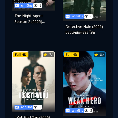
พากย์ไทย
2
The Night Agent
พากย์ไทย
6
Season 2 (2025)
Detective Hole (2026)
สายลับยามวิกาล ซีซั่น 2
ยอดนักสืบแฮร์รี โฮล
Full HD
7.1
Full HD
8.4
พากย์ไทย
3
พากย์ไทย
5
I Will Find You (2026)