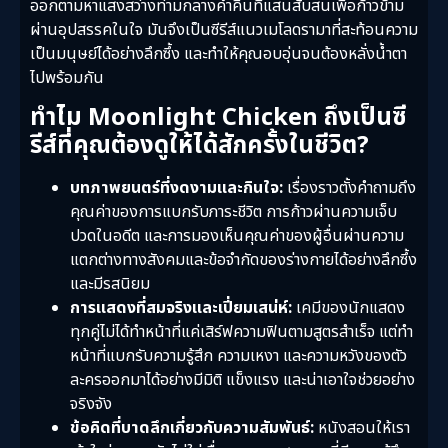
ออกตามหาแสงสว่างท่ามกลางค่ำคืนที่แสนสับสนเพื่อก้าวข้าม
ผ่านอุปสรรคในใจ มันจึงเป็นซีรีส์แนวเมโลดรามาที่สะท้อนความ
เป็นมนุษย์ได้อย่างลึกซึ้ง และทำให้คุณอบอุ่นจนต้องหลั่งน้ำตา
ไปพร้อมกัน
ทำไม Moonlight Chicken ถึงเป็นซี
รีส์ที่คุณต้องดูให้ได้สักครั้งในชีวิต?
บทภาพยนตร์ที่งดงามและกินใจ:
เรื่องราวตั้งคำถามถึง
คุณค่าของการแบกรับภาระชีวิต การก้าวผ่านความเจ็บ
ปวดในอดีต และการมองเห็นคุณค่าของผู้อื่นผ่านความ
แตกต่างทางสังคมและข้อจำกัดของร่างกายได้อย่างลึกซึ้ง
และมีรสนิยม
การแสดงที่สมจริงและเปี่ยมเสน่ห์:
เคมีของนักแสดง
ทุกคู่ไม่ได้ทำหน้าที่แค่เสิร์ฟความฟินตามสูตรสำเร็จ แต่ทำ
หน้าที่แบกรับความรู้สึก ความเหงา และความหวังของตัว
ละครออกมาได้อย่างมีมิติ แข็งแรง และน่าเอาใจช่วยอย่าง
จริงจัง
ข้อคิดที่บาดลึกเกี่ยวกับความสัมพันธ์:
หนังสอนให้เรา