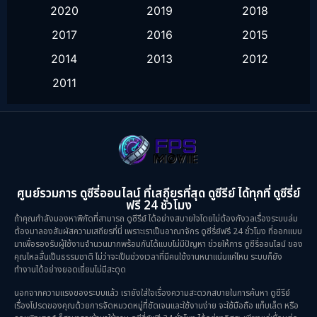
2020
2019
2018
Healing
(1)
2017
2016
2015
History ประวัติศาสตร์
(9)
2014
2013
2012
2011
Horror สยองขวัญ
(16)
Inspirational แรงบันดาลใจ
(10)
Love
(2)
Melodrama
(2)
ศูนย์รวมการ ดูซีรี่ออนไลน์ ที่เสถียรที่สุด ดูซีรีย์ ได้ทุกที่ ดูซีรี่ย์
ฟรี 24 ชั่วโมง
Mystery ลึกลับ
(57)
ถ้าคุณกำลังมองหาพิกัดที่สามารถ ดูซีรีย์ ได้อย่างสบายใจโดยไม่ต้องกังวลเรื่องระบบล่ม
ต้องมาลองสัมผัสความเสถียรที่นี่ เพราะเราเป็นอาณาจักร ดูซีรี่ย์ฟรี 24 ชั่วโมง ที่ออกแบบ
มาเพื่อรองรับผู้ใช้งานจำนวนมากพร้อมกันได้แบบไม่มีปัญหา ช่วยให้การ ดูซีรี่ออนไลน์ ของ
Period ย้อนยุค
(39)
คุณไหลลื่นเป็นธรรมชาติ ไม่ว่าจะเป็นช่วงเวลาที่มีคนใช้งานหนาแน่นแค่ไหน ระบบก็ยัง
ทำงานได้อย่างยอดเยี่ยมไม่มีสะดุด
Political การเมือง
(21)
นอกจากความแรงของระบบแล้ว เรายังใส่ใจเรื่องความสะดวกสบายในการค้นหา ดูซีรีย์
เรื่องโปรดของคุณด้วยการจัดหมวดหมู่ที่ชัดเจนและใช้งานง่าย จะใช้มือถือ แท็บเล็ต หรือ
Psychological จิตวิทยา
(29)