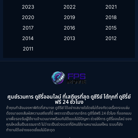
2023
2022
2021
Fantasy จินตนาการ
(55)
2020
2019
2018
Healing
(1)
2017
2016
2015
History ประวัติศาสตร์
(9)
2014
2013
2012
2011
Horror สยองขวัญ
(16)
Inspirational แรงบันดาลใจ
(10)
Love
(2)
Melodrama
(2)
ศูนย์รวมการ ดูซีรี่ออนไลน์ ที่เสถียรที่สุด ดูซีรีย์ ได้ทุกที่ ดูซีรี่ย์
ฟรี 24 ชั่วโมง
Mystery ลึกลับ
(57)
ถ้าคุณกำลังมองหาพิกัดที่สามารถ ดูซีรีย์ ได้อย่างสบายใจโดยไม่ต้องกังวลเรื่องระบบล่ม
ต้องมาลองสัมผัสความเสถียรที่นี่ เพราะเราเป็นอาณาจักร ดูซีรี่ย์ฟรี 24 ชั่วโมง ที่ออกแบบ
มาเพื่อรองรับผู้ใช้งานจำนวนมากพร้อมกันได้แบบไม่มีปัญหา ช่วยให้การ ดูซีรี่ออนไลน์ ของ
Period ย้อนยุค
(39)
คุณไหลลื่นเป็นธรรมชาติ ไม่ว่าจะเป็นช่วงเวลาที่มีคนใช้งานหนาแน่นแค่ไหน ระบบก็ยัง
ทำงานได้อย่างยอดเยี่ยมไม่มีสะดุด
Political การเมือง
(21)