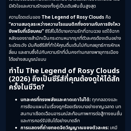
มีหัวใจและความรักของทั้งคู่เป็นเดิมพันขั้นสูงสุด
ความโดดเด่นของ
The Legend of Rosy Clouds
คือ
“ความสมดุลระหว่างความโรแมนติกที่งดงามกับการชิงไหว
ชิงพริบที่เฉียบคม”
ซีรีส์ไม่ได้ขายความรักที่ฉาบฉวย แต่ใช้ฉาก
หลังของราชสำนักเป็นกระดานหมากรุกที่ตัวละครต้องเดินอย่าง
ระมัดระวัง มันคือซีรีส์ที่ทำให้คุณตื่นเต้นไปกับกลยุทธ์การหักเห
ลี่ยม และซาบซึ้งไปกับความรักที่มั่นคงท่ามกลางพายุการเมือง
ได้อย่างสมบูรณ์แบบ
ทำไม The Legend of Rosy Clouds
(2026) ถึงเป็นซีรีส์ที่คุณต้องดูให้ได้สัก
ครั้งในชีวิต?
บทละครที่ทรงพลังและคาดเดาไม่ได้:
ทุกกลลวงและ
การซ้อนแผนในเรื่องถูกร้อยเรียงมาอย่างชาญฉลาด บท
สนทนาเชือดเฉือนอารมณ์สะท้อนภาพการต่อสู้ทางชนชั้น
และการคอร์รัปชันได้อย่างบาดลึก
การแสดงที่ถ่ายทอดจิตวิญญาณของตัวละคร:
เคมี