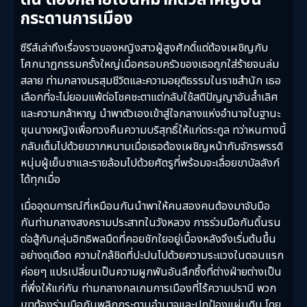
ตน ต้องกลายเป็นหมากตัวสำคัญบน
กระดานการเมือง
ซีรีส์เล่าถึงเรื่องราวของหญิงสาวผู้สูงศักดิ์แต่ต้องเผชิญกับ
โศกนาฏกรรมครั้งใหญ่เมื่อครอบครัวของเธอถูกใส่ร้ายจนล่ม
สลาย ท่ามกลางมรสุมชีวิตและความอยุติธรรมในราชสำนัก เธอ
เลือกที่จะไม่ยอมแพ้ต่อโชคชะตาแต่กลับใช้สติปัญญาอันล้ำเลิศ
และความกล้าหาญ นำพาตัวเองเข้าสู่ใจกลางแห่งอำนาจในฐานะ
ขุนนางหญิงเพื่อทวงคืนความบริสุทธิ์ให้แก่ตระกูล ทว่าหนทางนี้
กลับเต็มไปด้วยขวากหนามเมื่อเธอต้องเผชิญหน้ากับจักรพรรดิ
หนุ่มผู้เย็นชาและรายล้อมไปด้วยศัตรูที่พร้อมจะเลื่อยขาบัลลังก์
ได้ทุกเมื่อ
เมื่ออุดมการณ์ที่เหมือนกันนำพาให้คนสองคนต้องมาจับมือ
กันท่ามกลางสงครามประสาทในวังหลวง การร่วมมือกันดิ้นรน
ต่อสู้กับกลุ่มอิทธิพลมืดที่คอยชักใยอยู่เบื้องหลังจึงเริ่มต้นขึ้น
อย่างดุเดือด ความใกล้ชิดที่ปะปนไปด้วยความระแวงในตอนแรก
ค่อยๆ แปรเปลี่ยนเป็นความผูกพันอันลึกซึ้งที่ต่างฝ่ายต่างเป็น
ที่พึ่งให้แก่กัน ท่ามกลางกลเกมการเมืองที่ไร้ความปรานี พวก
เขาต้องร่วมมือกันพลิกกระดานอำนาจและปกป้องแผ่นดิน โดย