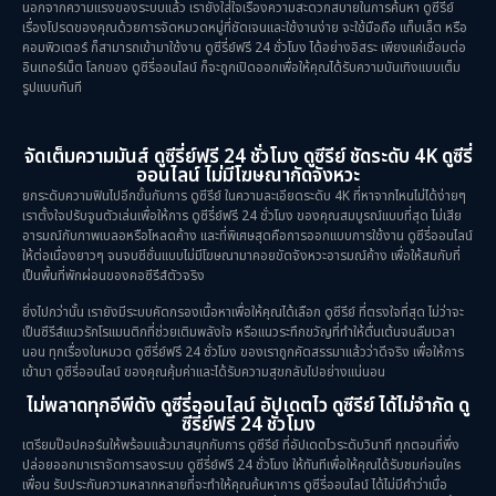
นอกจากความแรงของระบบแล้ว เรายังใส่ใจเรื่องความสะดวกสบายในการค้นหา ดูซีรีย์
เรื่องโปรดของคุณด้วยการจัดหมวดหมู่ที่ชัดเจนและใช้งานง่าย จะใช้มือถือ แท็บเล็ต หรือ
Psychological จิตวิทยา
(29)
คอมพิวเตอร์ ก็สามารถเข้ามาใช้งาน ดูซีรี่ย์ฟรี 24 ชั่วโมง ได้อย่างอิสระ เพียงแค่เชื่อมต่อ
อินเทอร์เน็ต โลกของ ดูซีรี่ออนไลน์ ก็จะถูกเปิดออกเพื่อให้คุณได้รับความบันเทิงแบบเต็ม
รูปแบบทันที
Revenge
(10)
Romance โรแมนติก
(76)
จัดเต็มความมันส์ ดูซีรี่ย์ฟรี 24 ชั่วโมง ดูซีรีย์ ชัดระดับ 4K ดูซีรี่
ออนไลน์ ไม่มีโฆษณากัดจังหวะ
Sci-Fi วิทยาศาสตร์
(6)
ยกระดับความฟินไปอีกขั้นกับการ ดูซีรีย์ ในความละเอียดระดับ 4K ที่หาจากไหนไม่ได้ง่ายๆ
เราตั้งใจปรับจูนตัวเล่นเพื่อให้การ ดูซีรี่ย์ฟรี 24 ชั่วโมง ของคุณสมบูรณ์แบบที่สุด ไม่เสีย
อารมณ์กับภาพเบลอหรือโหลดค้าง และที่พิเศษสุดคือการออกแบบการใช้งาน ดูซีรี่ออนไลน์
Science
(1)
ให้ต่อเนื่องยาวๆ จนจบซีซั่นแบบไม่มีโฆษณามาคอยขัดจังหวะอารมณ์ค้าง เพื่อให้สมกับที่
เป็นพื้นที่พักผ่อนของคอซีรีส์ตัวจริง
Slice of Life ชีวิตประจำวัน
(31)
ยิ่งไปกว่านั้น เรายังมีระบบคัดกรองเนื้อหาเพื่อให้คุณได้เลือก ดูซีรีย์ ที่ตรงใจที่สุด ไม่ว่าจะ
เป็นซีรีส์แนวรักโรแมนติกที่ช่วยเติมพลังใจ หรือแนวระทึกขวัญที่ทำให้ตื่นเต้นจนลืมเวลา
Social Issues สังคม
(26)
นอน ทุกเรื่องในหมวด ดูซีรี่ย์ฟรี 24 ชั่วโมง ของเราถูกคัดสรรมาแล้วว่าดีจริง เพื่อให้การ
เข้ามา ดูซีรี่ออนไลน์ ของคุณคุ้มค่าและได้รับความสุขกลับไปอย่างแน่นอน
Spy
(3)
ไม่พลาดทุกอีพีดัง ดูซีรี่ออนไลน์ อัปเดตไว ดูซีรีย์ ได้ไม่จำกัด ดู
ซีรี่ย์ฟรี 24 ชั่วโมง
เตรียมป๊อปคอร์นให้พร้อมแล้วมาสนุกกับการ ดูซีรีย์ ที่อัปเดตไวระดับวินาที ทุกตอนที่พึ่ง
Supernatural เหนือธรรมชาติ
(49)
ปล่อยออกมาเราจัดการลงระบบ ดูซีรี่ย์ฟรี 24 ชั่วโมง ให้ทันทีเพื่อให้คุณได้รับชมก่อนใคร
เพื่อน รับประกันความหลากหลายที่จะทำให้คุณค้นหาการ ดูซีรี่ออนไลน์ ได้ไม่มีคำว่าเบื่อ