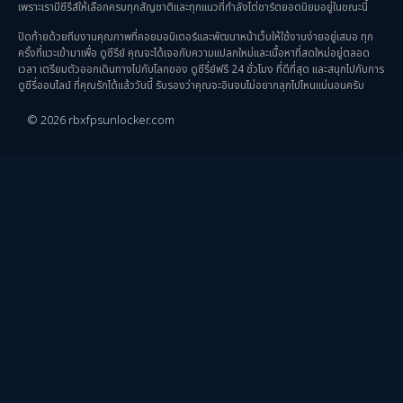
survival เอาตัวรอด
(24)
เพราะเรามีซีรีส์ให้เลือกครบทุกสัญชาติและทุกแนวที่กำลังไต่ชาร์ตยอดนิยมอยู่ในขณะนี้
ปิดท้ายด้วยทีมงานคุณภาพที่คอยมอนิเตอร์และพัฒนาหน้าเว็บให้ใช้งานง่ายอยู่เสมอ ทุก
Thriller ระทึกขวัญ
(93)
ครั้งที่แวะเข้ามาเพื่อ ดูซีรีย์ คุณจะได้เจอกับความแปลกใหม่และเนื้อหาที่สดใหม่อยู่ตลอด
เวลา เตรียมตัวออกเดินทางไปกับโลกของ ดูซีรี่ย์ฟรี 24 ชั่วโมง ที่ดีที่สุด และสนุกไปกับการ
Uncategorized
(2)
ดูซีรี่ออนไลน์ ที่คุณรักได้แล้ววันนี้ รับรองว่าคุณจะอินจนไม่อยากลุกไปไหนแน่นอนครับ
© 2026 rbxfpsunlocker.com
War สงคราม
(20)
ซีรี่ย์จีนซับไทย
(3)
ซีรีย์จีนพากย์ไทย
(15)
ซีรี่ย์จีนมาใหม่
(3)
ซีรีย์จีนเสียงไทย
(1)
ซีรีย์เกาหลีน่าดู
(7)
ซีรีย์เข้าใหม่ 2026
(1)