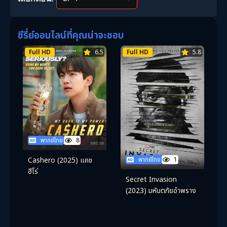
ซีรี่ย์ออนไลน์ที่คุณน่าจะชอบ
Full HD
6.5
Full HD
5.8
พากย์ไทย
8
พากย์ไทย
1
Cashero (2025) แคช
ฮีโร่
Secret Invasion
(2023) มหันตภัยอำพราง