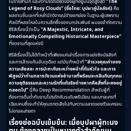
ในราชสำนัก และความโดดเดี่ยวของผู้ที่อยู่บนจุดสูงสุด
“The
Legend of Rosy Clouds” (ชื่อไทย: บุปผาคู่บัลลังก์)
คือ
ผลงานชิ้นเอกที่เหล่านักวิจารณ์ต่างยกย่อง ในฐานะผู้เสพงาน
ศิลป์ที่หลงใหลในความลึกซึ้งของบทประพันธ์ ผมขอจำกัดความ
ซีรีส์เรื่องนี้ว่าเป็น
“A Majestic, Intricate, and
Emotionally Compelling Historical Masterpiece”
ที่งดงามที่สุดแห่งปี
ซีรีส์เรื่องนี้ไม่ได้ทำหน้าที่เพียงแค่เล่าเรื่องการแย่งชิงบัลลังก์
และการล้างแค้นอันดุเดือด แต่มันทำหน้าที่
“สำรวจคุณค่าของ
ความเสียสละ การปะทะกันระหว่างหน้าที่กับหัวใจ และการ
พิสูจน์ว่าท่ามกลางวังวนแห่งอำนาจที่พร้อมจะกลืนกินทุกคน
ความยุติธรรมและความรักที่แท้จริงต่างหากคือสิ่งที่จะคงอยู่
ตลอดไป”
นี่คือ Deep Recommendation สำหรับผู้ที่
ต้องการดื่มด่ำกับงานโปรดักชันระดับพรีเมียม และบทละครที่
เฉียบคมซึ่งจะทำให้คุณตกตะลึงไปกับความฉลาดของตัวละครจน
ไม่อาจละสายตา
เรื่องย่อฉบับเข้มข้น: เมื่อบุปผาผู้ทะนง