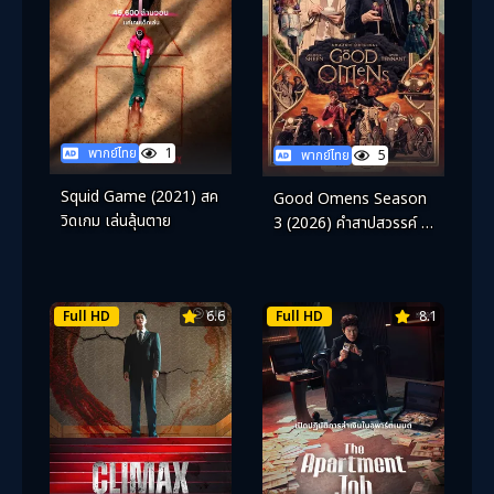
พากย์ไทย
1
พากย์ไทย
5
Squid Game (2021) สค
Good Omens Season
วิดเกม เล่นลุ้นตาย
3 (2026) คำสาปสวรรค์ ซี
ซั่น 3
Full HD
6.6
Full HD
8.1