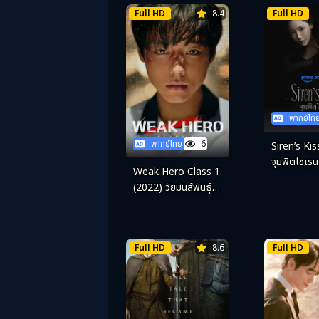
Full HD
8.4
Full HD
พากย์ไท
พากย์ไทย
6
Siren’s Ki
จุมพิตไซเรน
Weak Hero Class 1
(2022) วัยมันส์พันธุ์
ฮีโร่
Full HD
8.6
Full HD