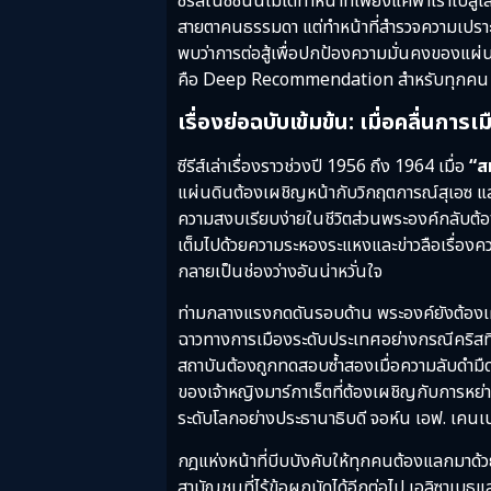
ซีรีส์ในซีซั่นนี้ไม่ได้ทำหน้าที่เพียงแค่พาเรา
สายตาคนธรรมดา แต่ทำหน้าที่สำรวจความเปราะบา
พบว่าการต่อสู้เพื่อปกป้องความมั่นคงของแผ่นดิ
คือ Deep Recommendation สำหรับทุกคน ไม่ว่
เรื่องย่อฉบับเข้มข้น: เมื่อคลื่นกา
ซีรีส์เล่าเรื่องราวช่วงปี 1956 ถึง 1964 เมื่อ
“สม
แผ่นดินต้องเผชิญหน้ากับวิกฤตการณ์สุเอซ 
ความสงบเรียบง่ายในชีวิตส่วนพระองค์กลับต้อง
เต็มไปด้วยความระหองระแหงและข่าวลือเรื่องคว
กลายเป็นช่องว่างอันน่าหวั่นใจ
ท่ามกลางแรงกดดันรอบด้าน พระองค์ยังต้องเผชิญก
ฉาวทางการเมืองระดับประเทศอย่างกรณีคริสทีน 
สถาบันต้องถูกทดสอบซ้ำสองเมื่อความลับดำมืด
ของเจ้าหญิงมาร์กาเร็ตที่ต้องเผชิญกับการหย่
ระดับโลกอย่างประธานาธิบดี จอห์น เอฟ. เคนเ
กฎแห่งหน้าที่บีบบังคับให้ทุกคนต้องแลกมาด้
สามัญชนที่ไร้ข้อผูกมัดได้อีกต่อไป เอลิซาเบธแ