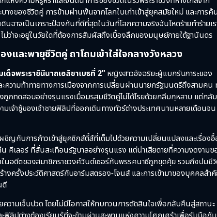
ไปสู่โลกแห่งความหรูหราและจินตนาการของชีวิตในรั้วพระราชวังที่ห่างไกลจาก
งของชีวิตคู่ การข้ามผ่านพ้นจากโลกใบเก่าเข้าสู่ยุคสมัยใหม่ และการค้
นอาจเป็นเกราะป้องกันที่ดีที่สุดในวันที่โลกความจริงอันโหดร้ายทำร้ายเรา
าจะอยู่ในวัยใดที่ต้องการสัมผัสถึงเบื้องลึกของมนุษย์ภายใต้ฐานันดร
รเมืองและพายุชีวิตคู่ ถาโถมเข้าใส่ใจกลางวังหลวง
เด็จพระราชินีนาถเอลิซาเบธที่ 2”
หญิงสาวอัจฉริยะผู้แบกรับภาระของ
และความท้าทายทางการเมืองจากการเปลี่ยนผ่านนายกรัฐมนตรีถึงสามคน ท
ถูกทดสอบอย่างรุนแรงเมื่อมรสุมชีวิตคู่ไม่ได้โรยด้วยกลีบกุหลาบ แต่กลั
ามเจ้าชู้ของเจ้าชายฟิลิปที่ออกเดินทางทัวร์ต่างประเทศนานหลายเดือนจน
ับการก้าวเข้าสู่ยุคซิกส์ตี้ส์ที่เต็มไปด้วยความเปลี่ยนแปลงและเรื่องอื้
คีเลอร์ ที่สั่นสะเทือนรัฐบาลอย่างรุนแรง แต่น่าเสียดายที่ความงดงามข
ในอดีตของสมาชิกราชวงศ์วินด์เซอร์กับพรรคนาซีถูกขุดคุ้ย รวมถึงปมชีว
าร้างครั้งประวัติศาสตร์กับอาร์มสตรอง-โจนส์ และการเข้ามาของบุคคลสำค
นดี
วยความเจ็บปวด โดยไม่มีโอกาสให้ทบทวนการตัดสินใจเพื่อกลับคืนสู่สถานะ
ละฟิลิปต่างต้องเรียนรู้ที่จะข้ามผ่านสะพานแห่งความโศกเศร้าเพื่อรับมือกับ