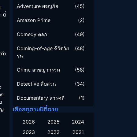
Adventure ผจญภัย
(45)
น
 นี่
Amazon Prime
(2)
Comedy ตลก
(49)
Coming-of-age ชีวิตวัย
(48)
ว่า
รุ่น
บ
Crime อาชญากรรม
(58)
Detective สืบสวน
(34)
อ
อง
Documentary สารคดี
(1)
ิต
เลือกดูตามปีที่ฉาย
ัญ
Drama ดราม่า
(134)
2026
2025
2024
Family ครอบครัว
(16)
2023
2022
2021