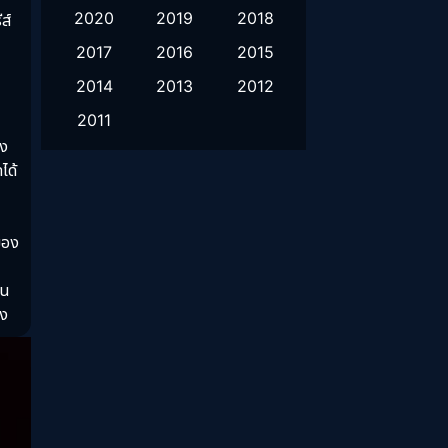
Fantasy จินตนาการ
(52)
2020
2019
2018
ส์
2017
2016
2015
Healing
(1)
2014
2013
2012
History ประวัติศาสตร์
(9)
2011
าง
Horror สยองขวัญ
(16)
ได้
Inspirational แรงบันดาลใจ
(10)
Love
(2)
บของ
Melodrama
(2)
้น
ิง
Mystery ลึกลับ
(57)
Period ย้อนยุค
(39)
Political การเมือง
(21)