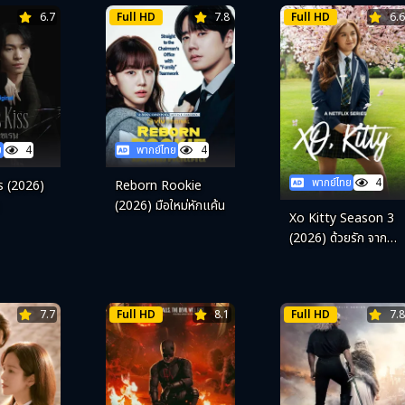
6.7
Full HD
7.8
Full HD
6.6
ย
4
พากย์ไทย
4
พากย์ไทย
4
ss (2026)
Reborn Rookie
(2026) มือใหม่หักแค้น
Xo Kitty Season 3
(2026) ด้วยรัก จาก
คิตตี้ ซีซั่น 3
7.7
Full HD
8.1
Full HD
7.8