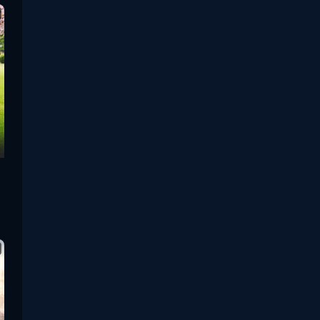
survival เอาตัวรอด
(23)
Thriller ระทึกขวัญ
(90)
Uncategorized
(2)
War สงคราม
(20)
ซีรี่ย์จีนซับไทย
(3)
ซีรีย์จีนพากย์ไทย
(15)
ซีรี่ย์จีนมาใหม่
(3)
ซีรีย์จีนเสียงไทย
(1)
ซีรีย์เกาหลีน่าดู
(7)
ซีรีย์เข้าใหม่ 2026
(1)