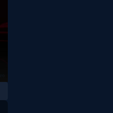
Psychological จิตวิทยา
(29)
Revenge
(10)
Romance โรแมนติก
(76)
Sci-Fi วิทยาศาสตร์
(5)
Science
(1)
Slice of Life ชีวิตประจำวัน
(31)
Social Issues สังคม
(26)
Spy
(3)
Supernatural เหนือ
(49)
ธรรมชาติ