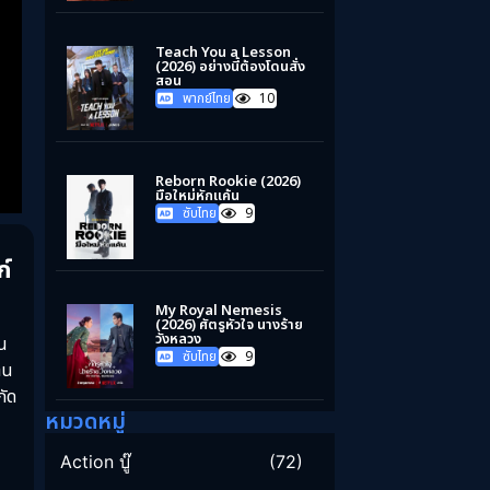
Teach You a Lesson
(2026) อย่างนี้ต้องโดนสั่ง
สอน
พากย์ไทย
10
Reborn Rookie (2026)
มือใหม่หักแค้น
ซับไทย
9
ก์
My Royal Nemesis
(2026) ศัตรูหัวใจ นางร้าย
วังหลวง
าน
ซับไทย
9
าน
กัด
หมวดหมู่
Action บู๊
(72)