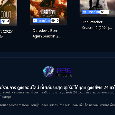
พากย์ไทย
0
พากย์ไทย
5
ย
4
The Witcher
Season 2 (2021)
Daredevil: Born
t (2025)
เดอะ วิทเชอร์ นักล่า
Again Season 2
รัก
จอมอสูร ซีซัน 2
(2026) แดร์เดฟเวิล ซี
ซั่น 2
ย์รวมการ ดูซีรี่ออนไลน์ ที่เสถียรที่สุด ดูซีรีย์ ได้ทุกที่ ดูซีรี่ย์ฟรี 24 ชั่
าลองสัมผัสความเสถียรที่นี่ เพราะเราเป็นอาณาจักร ดูซีรี่ย์ฟรี 24 ชั่วโมง ที่ออกแบบมาเพื่อรองรับ
ม่มีสะดุด
งคุณด้วยการจัดหมวดหมู่ที่ชัดเจนและใช้งานง่าย จะใช้มือถือ แท็บเล็ต หรือคอมพิวเตอร์ ก็สามารถเข